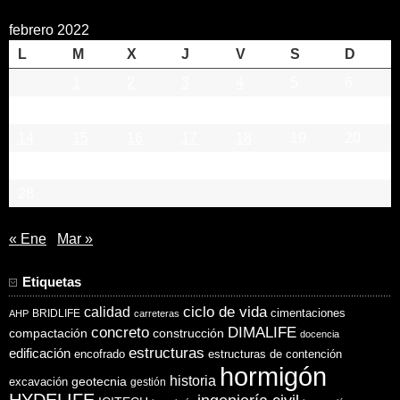
febrero 2022
L
M
X
J
V
S
D
1
2
3
4
5
6
7
8
9
10
11
12
13
14
15
16
17
18
19
20
21
22
23
24
25
26
27
28
« Ene
Mar »
Etiquetas
ciclo de vida
calidad
cimentaciones
BRIDLIFE
AHP
carreteras
concreto
DIMALIFE
compactación
construcción
docencia
estructuras
edificación
encofrado
estructuras de contención
hormigón
historia
excavación
geotecnia
gestión
HYDELIFE