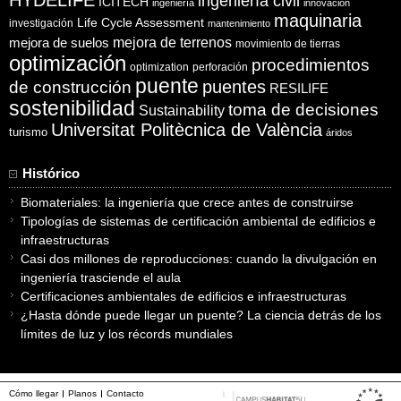
ingeniería civil
ICITECH
ingeniería
innovación
maquinaria
Life Cycle Assessment
investigación
mantenimiento
mejora de suelos
mejora de terrenos
movimiento de tierras
optimización
procedimientos
optimization
perforación
puente
puentes
de construcción
RESILIFE
sostenibilidad
toma de decisiones
Sustainability
Universitat Politècnica de València
turismo
áridos
Histórico
Biomateriales: la ingeniería que crece antes de construirse
Tipologías de sistemas de certificación ambiental de edificios e
infraestructuras
Casi dos millones de reproducciones: cuando la divulgación en
ingeniería trasciende el aula
Certificaciones ambientales de edificios e infraestructuras
¿Hasta dónde puede llegar un puente? La ciencia detrás de los
límites de luz y los récords mundiales
Cómo llegar
Planos
Contacto