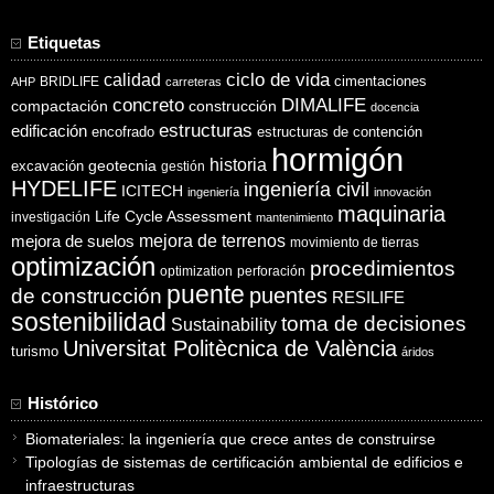
Etiquetas
ciclo de vida
calidad
cimentaciones
BRIDLIFE
AHP
carreteras
concreto
DIMALIFE
compactación
construcción
docencia
estructuras
edificación
encofrado
estructuras de contención
hormigón
historia
excavación
geotecnia
gestión
HYDELIFE
ingeniería civil
ICITECH
ingeniería
innovación
maquinaria
Life Cycle Assessment
investigación
mantenimiento
mejora de suelos
mejora de terrenos
movimiento de tierras
optimización
procedimientos
optimization
perforación
puente
puentes
de construcción
RESILIFE
sostenibilidad
toma de decisiones
Sustainability
Universitat Politècnica de València
turismo
áridos
Histórico
Biomateriales: la ingeniería que crece antes de construirse
Tipologías de sistemas de certificación ambiental de edificios e
infraestructuras