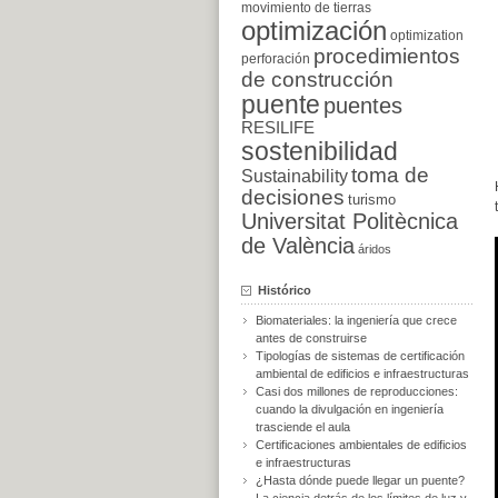
movimiento de tierras
optimización
optimization
procedimientos
perforación
de construcción
puente
puentes
RESILIFE
sostenibilidad
toma de
Sustainability
decisiones
turismo
Universitat Politècnica
de València
áridos
Histórico
Biomateriales: la ingeniería que crece
antes de construirse
Tipologías de sistemas de certificación
ambiental de edificios e infraestructuras
Casi dos millones de reproducciones:
cuando la divulgación en ingeniería
trasciende el aula
Certificaciones ambientales de edificios
e infraestructuras
¿Hasta dónde puede llegar un puente?
La ciencia detrás de los límites de luz y