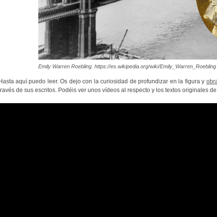
Emily Warren Roebling. https://es.wikipedia.org/wiki/Emily_Warren_Roebling
Hasta aquí puedo leer. Os dejo con la curiosidad de profundizar en la figura y
obr
través de sus escritos. Podéis ver unos vídeos al respecto y los textos originales de 