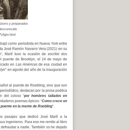
üsers y preparados
desconocido.
a7v6gm.html
trabajó como periodista en Nueva York entre
lata José Ramón Navarro Vera (2021) en su
o
”, Martí tuvo la ocasión de escribir dos
del puente de Brooklyn, el 24 de mayo de
blicado en
Las Américas
de esa ciudad en
klyn
” en agosto del año de la inauguración
pañol al puente de Roebling, sino que son
eriodístico, destacan por la prosa poética
ón del coloso “
por hombres tallados en
erdaderos poemas épicos: “
Como crece un
l puente en la mente de Roebling
”.
os pasajes que dedicó José Martí a la
sus ingenieros. Para eso me remito al libro
defraudar a nadie. También os he dejado