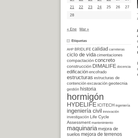
21
22
23
24
25
26
27
28
« Ene
Mar »
Etiquetas
calidad
BRIDLIFE
AHP
carreteras
ciclo de vida
cimentaciones
concreto
compactación
DIMALIFE
construcción
docencia
edificación
encofrado
estructuras
estructuras de
excavación
geotecnia
contención
historia
gestión
hormigón
HYDELIFE
ICITECH
ingeniería
ingeniería civil
innovación
Life Cycle
investigación
Assessment
mantenimiento
maquinaria
mejora de
suelos
mejora de terrenos