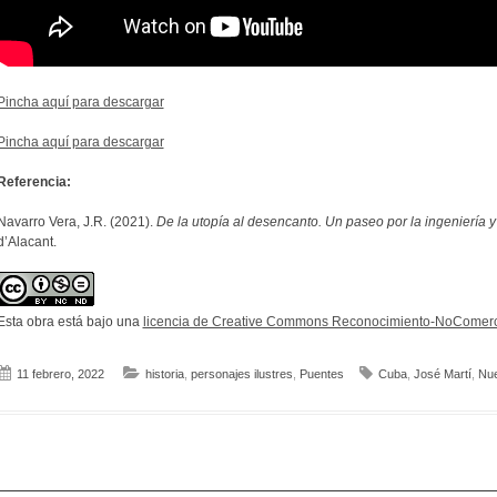
Pincha aquí para descargar
Pincha aquí para descargar
Referencia:
Navarro Vera, J.R. (2021).
De la utopía al desencanto. Un paseo por la ingeniería y l
d’Alacant.
Esta obra está bajo una
licencia de Creative Commons Reconocimiento-NoComerci
11 febrero, 2022
historia
,
personajes ilustres
,
Puentes
Cuba
,
José Martí
,
Nue