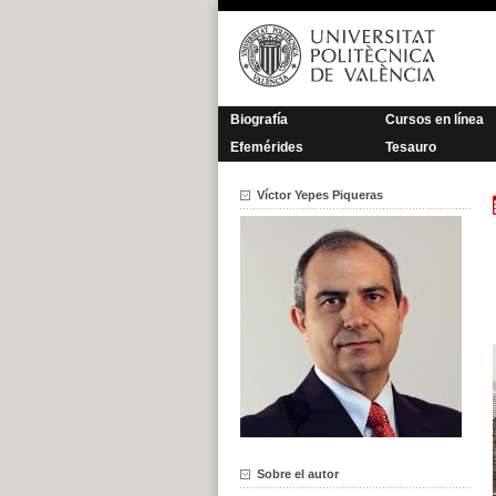
Saltar
al
contenido
Biografía
Cursos en línea
Efemérides
Tesauro
Víctor Yepes Piqueras
Sobre el autor