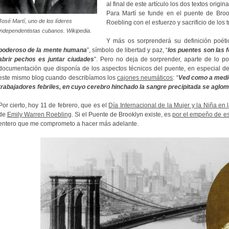
al final de este artículo los dos textos origi
Para Martí se funde en el puente de Brook
José Martí, uno de los líderes
Roebling con el esfuerzo y sacrificio de los
independentistas cubanos. Wikipedia.
Y más os sorprenderá su definición poétic
poderoso de la mente humana
”, símbolo de libertad y paz, “
los puentes son las 
abrir pechos es juntar ciudades
”. Pero no deja de sorprender, aparte de lo po
documentación que disponía de los aspectos técnicos del puente, en especial d
este mismo blog cuando describíamos los
cajones neumáticos
: “
Ved como a medid
trabajadores febriles, en cuyo cerebro hinchado la sangre precipitada se aglo
Por cierto, hoy 11 de febrero, que es el
Día Internacional de la Mujer y la Niña en 
de
Emily Warren Roebling
. Si el Puente de Brooklyn existe, es
por el empeño de es
entero que me comprometo a hacer más adelante.