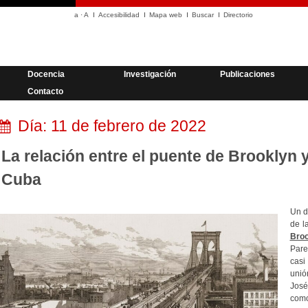
a
·
A
Accesibilidad
Mapa web
Buscar
Directorio
Docencia
Investigación
Publicaciones
Contacto
Día:
11 de febrero de 2022
La relación entre el puente de Brooklyn 
Cuba
Un d
de l
Broo
Pare
casi
unión
José
com