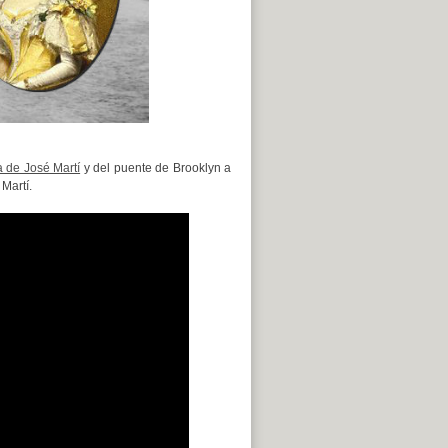
a de José Martí
y del puente de Brooklyn a
Martí.