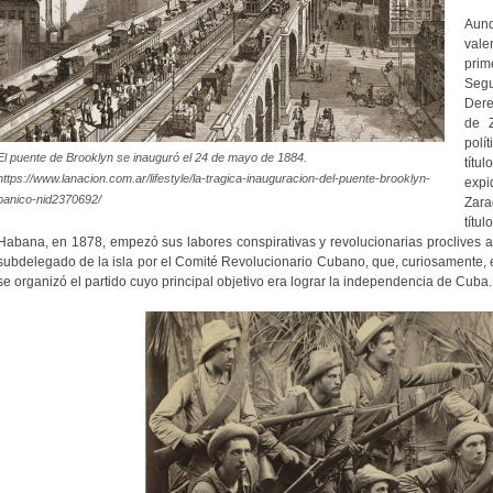
Aunq
vale
prim
Segu
Dere
de Z
polí
El puente de Brooklyn se inauguró el 24 de mayo de 1884.
títu
https://www.lanacion.com.ar/lifestyle/la-tragica-inauguracion-del-puente-brooklyn-
exp
panico-nid2370692/
Zara
títu
Habana, en 1878, empezó sus labores conspirativas y revolucionarias proclives
subdelegado de la isla por el Comité Revolucionario Cubano, que, curiosamente, 
se organizó el partido cuyo principal objetivo era lograr la independencia de Cuba.