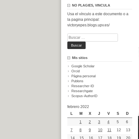
NO PLAGIES, VINCULA
Usa el vínculo a este documento o a
la pagina principal:
victoryepes.blogs.upv.es/
Buscar:
Mis sitios
Google Scholar
Orcid
Página personal
Publons
Researcher-ID
Researchgate
Scopus-AuthorID
febrero 2022
L
M
X
J
V
S
D
1
2
3
4
5
6
7
8
9
10
11
12
13
14
15
16
17
18
19
20