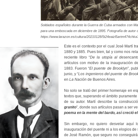
Soldados españoles durante la Guerra de Cuba armados con Ma
para una emboscada en diciembre de 1895. Fotografía de autor 
https://www.larazon.es/cultura/20210128/5t24eaizl5artm474chk
Este es el contexto por el cual José Martí 
1880 y 1885. Pues bien, tal y como nos re
reciente libro “
De la utopía al desencant
artículos con motivo de la inauguración 
1883. Fueron “
El puente de Brooklyn
”, pu
junio, y “
Los ingenieros del puente de Broo
en
La Nación
de Buenos Aires.
No solo se trató del primer homenaje en es
textos que, superando el ámbito puramente p
de su autor. Martí describe la construcci
granito
”, donde sus artículos pasan a ser v
poema en la mente del bardo, así creció e
Sin embargo, no quiero desvelar aquí l
inauguración del puente ni a los elogios de 
de José Ramón, que seguro no conseguirá 