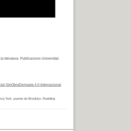
a literatura
. Publicacions Universitat
al-SinObraDerivada 4.0 Internacional
.
va York
,
puente de Brooklyn
,
Roebling