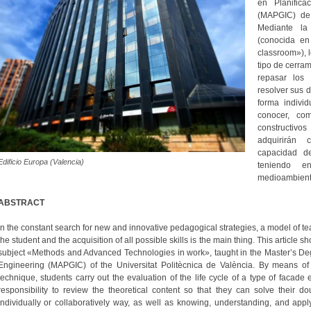
en Planifica
(MAPGIC) de 
Mediante la
(conocida en
classroom»), 
tipo de cerra
repasar los
resolver sus d
forma individ
conocer, com
constructiv
adquirirán 
capacidad d
Edificio Europa (Valencia)
teniendo en
medioambienta
ABSTRACT
In the constant search for new and innovative pedagogical strategies, a model of te
the student and the acquisition of all possible skills is the main thing. This article 
subject «Methods and Advanced Technologies in work», taught in the Master’s De
Engineering (MAPGIC) of the Universitat Politècnica de València. By means of t
technique, students carry out the evaluation of the life cycle of a type of facade
responsibility to review the theoretical content so that they can solve their 
individually or collaboratively way, as well as knowing, understanding, and app