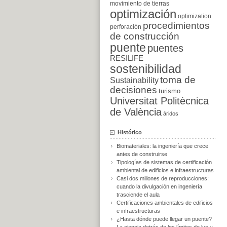
movimiento de tierras
optimización
optimization
procedimientos
perforación
de construcción
puente
puentes
RESILIFE
sostenibilidad
toma de
Sustainability
decisiones
turismo
Universitat Politècnica
de València
áridos
Histórico
Biomateriales: la ingeniería que crece
antes de construirse
Tipologías de sistemas de certificación
ambiental de edificios e infraestructuras
Casi dos millones de reproducciones:
cuando la divulgación en ingeniería
trasciende el aula
Certificaciones ambientales de edificios
e infraestructuras
¿Hasta dónde puede llegar un puente?
La ciencia detrás de los límites de luz y