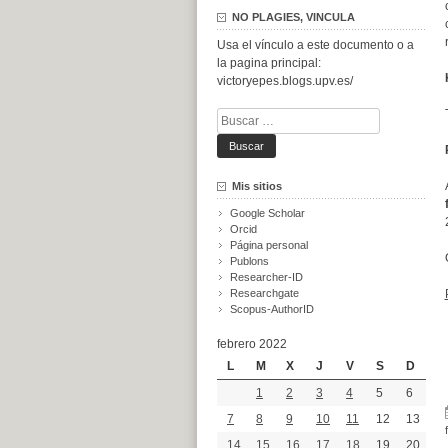
NO PLAGIES, VINCULA
Usa el vínculo a este documento o a
la pagina principal:
victoryepes.blogs.upv.es/
Buscar:
Mis sitios
Google Scholar
Orcid
Página personal
Publons
Researcher-ID
Researchgate
Scopus-AuthorID
febrero 2022
L
M
X
J
V
S
D
1
2
3
4
5
6
7
8
9
10
11
12
13
14
15
16
17
18
19
20