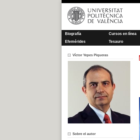
Saltar
al
contenido
Biografía
Cursos en línea
Efemérides
Tesauro
Víctor Yepes Piqueras
Sobre el autor