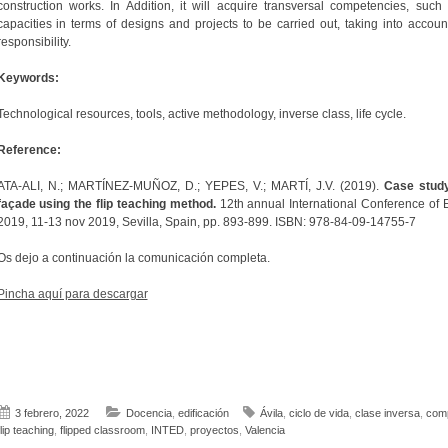
construction works. In Addition, it will acquire transversal competencies, suc
capacities in terms of designs and projects to be carried out, taking into accoun
responsibility.
Keywords:
Technological resources, tools, active methodology, inverse class, life cycle.
Reference:
ATA-ALI, N.; MARTÍNEZ-MUÑOZ, D.; YEPES, V.; MARTÍ, J.V. (2019).
Case study 
façade using the flip teaching method.
12th annual International Conference of 
2019, 11-13 nov 2019, Sevilla, Spain, pp. 893-899. ISBN: 978-84-09-14755-7
Os dejo a continuación la comunicación completa.
Pincha aquí para descargar
3 febrero, 2022
Docencia
,
edificación
Ávila
,
ciclo de vida
,
clase inversa
,
comp
flip teaching
,
flipped classroom
,
INTED
,
proyectos
,
Valencia