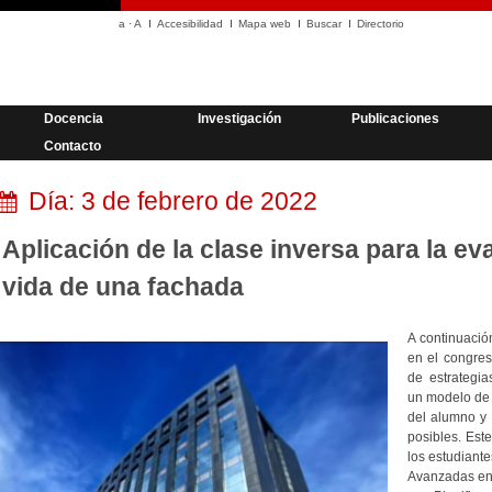
a
·
A
Accesibilidad
Mapa web
Buscar
Directorio
Docencia
Investigación
Publicaciones
Contacto
Día:
3 de febrero de 2022
Aplicación de la clase inversa para la ev
vida de una fachada
A continuaci
en el congre
de estrategi
un modelo de 
del alumno y 
posibles. Este
los estudiant
Avanzadas en 