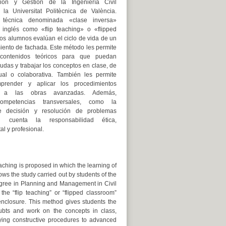
ción y Gestión de la Ingeniería Civil
la Universitat Politècnica de València.
 técnica denominada «clase inversa»
 inglés como «flip teaching» o «flipped
los alumnos evalúan el ciclo de vida de un
miento de fachada. Este método les permite
 contenidos teóricos para que puedan
udas y trabajar los conceptos en clase, de
ual o colaborativa. También les permite
prender y aplicar los procedimientos
os a las obras avanzadas. Además,
competencias transversales, como la
e decisión y resolución de problemas
 cuenta la responsabilidad ética,
l y profesional.
aching is proposed in which the learning of
shows the study carried out by students of the
gree in Planning and Management in Civil
he “flip teaching” or “flipped classroom”
 enclosure. This method gives students the
doubts and work on the concepts in class,
lying constructive procedures to advanced