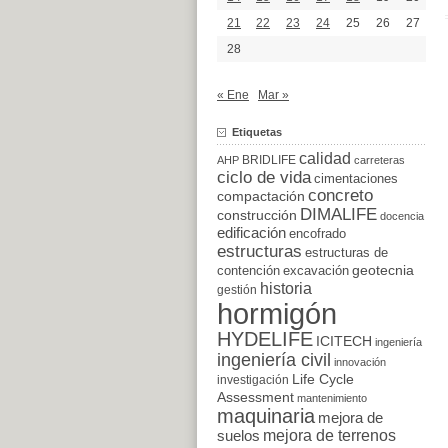
21
22
23
24
25
26
27
28
« Ene
Mar »
Etiquetas
calidad
BRIDLIFE
AHP
carreteras
ciclo de vida
cimentaciones
concreto
compactación
DIMALIFE
construcción
docencia
edificación
encofrado
estructuras
estructuras de
excavación
geotecnia
contención
historia
gestión
hormigón
HYDELIFE
ICITECH
ingeniería
ingeniería civil
innovación
Life Cycle
investigación
Assessment
mantenimiento
maquinaria
mejora de
suelos
mejora de terrenos