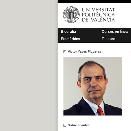
Saltar
al
contenido
Biografía
Cursos en línea
Efemérides
Tesauro
Víctor Yepes Piqueras
Sobre el autor