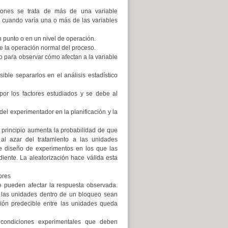
iones se trata de más de una variable
 cuando varía una o más de las variables
 punto o en un nivel de operación.
e la operación normal del proceso.
o para observar cómo afectan a la variable
le separarlos en el análisis estadístico
or los factores estudiados y se debe al
del experimentador en la planificación y la
e principio aumenta la probabilidad de que
al azar del tratamiento a las unidades
de diseño de experimentos en los que las
iente. La aleatorización hace válida esta
ores
e pueden afectar la respuesta observada.
 las unidades dentro de un bloqueo sean
ión predecible entre las unidades queda
e condiciones experimentales que deben