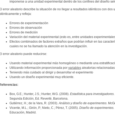
imponerse a una unidad experimental dentro de los confines del diseño se
El error aleatorio describe la situación de no llegar a resultados idénticos con do
idénticamente y refleja:
Errores de experimentación
Errores de observación
Errores de medición
Variación del material experimental (esto es, entre unidades experimentale
Efectos combinados de factores extraños que podrían influir en las caracterí
cuales no se ha llamado la atención en la investigación.
El error aleatorio puede reducirse:
Usando material experimental más homogéneo o mediante una estratificació
Utilizando información proporcionada por
variables
aleatorias relacionadas
Teniendo más cuidado al dirigir y desarrollar el experimento
Usando un diseño experimental muy eficiente.
Referencias:
Box, G.E.; Hunter, J.S.; Hunter, W.G. (2008).
Estadística para investigadores
Segunda Edición, Ed. Reverté, Barcelona.
Gutiérrez, H.; de la Vara, R. (2003).
Análisis y diseño de experimentos
. McGr
Vicente, M.L.; Girón, P.; Nieto, C.; Pérez, T. (2005).
Diseño de experimentos.
Educación, Madrid.