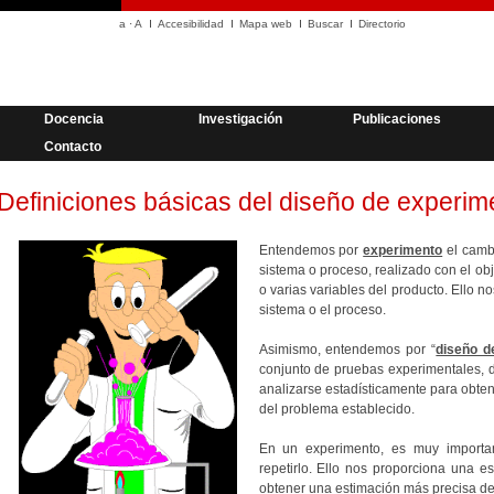
a
·
A
Accesibilidad
Mapa web
Buscar
Directorio
Docencia
Investigación
Publicaciones
Contacto
Definiciones básicas del diseño de experim
Entendemos por
experimento
el camb
sistema o proceso, realizado con el ob
o varias variables del producto.
Ello no
sistema o el proceso.
Asimismo, entendemos por “
diseño d
conjunto de pruebas experimentales,
analizarse estadísticamente para obten
del problema establecido.
En un experimento, es muy import
repetirlo. Ello nos proporciona una e
obtener una estimación más precisa del