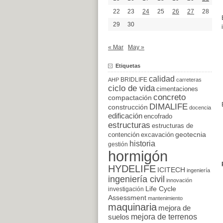
22
23
24
25
26
27
28
29
30
« Mar
May »
Etiquetas
calidad
BRIDLIFE
AHP
carreteras
ciclo de vida
cimentaciones
concreto
compactación
DIMALIFE
construcción
docencia
edificación
encofrado
estructuras
estructuras de
excavación
geotecnia
contención
historia
gestión
hormigón
HYDELIFE
ICITECH
ingeniería
ingeniería civil
innovación
Life Cycle
investigación
Assessment
mantenimiento
maquinaria
mejora de
suelos
mejora de terrenos