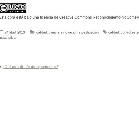
Esta obra está bajo una
licencia de Creative Commons Reconocimiento-NoComerci
24 abril, 2013
calidad
,
ciencia
,
innovación
,
investigación
calidad
,
control esta
estadística
Navegación
¿Qué es el diseño de experimentos?
de
entradas