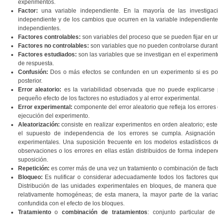
experimentos.
Factor:
una variable independiente. En la mayoría de las investigac
independiente y de los cambios que ocurren en la variable independiente
independientes.
Factores controlables:
son variables del proceso que se pueden fijar en un
Factores no controlables:
son variables que no pueden controlarse durant
Factores estudiados:
son las variables que se investigan en el experiment
de respuesta.
Confusión:
Dos o más efectos se confunden en un experimento si es posib
posterior.
Error aleatorio:
es la variabilidad observada que no puede explicarse p
pequeño efecto de los factores no estudiados y al error experimental.
Error experimental:
componente del error aleatorio que refleja los errores 
ejecución del experimento.
Aleatorización:
consiste en realizar experimentos en orden aleatorio; est
el supuesto de independencia de los errores se cumpla. Asignación 
experimentales. Una suposición frecuente en los modelos estadísticos 
observaciones o los errores en ellas están distribuidos de forma independ
suposición.
Repetición:
es correr más de una vez un tratamiento o combinación de fact
Bloqueo:
Es nulificar o considerar adecuadamente todos los factores qu
Distribución de las unidades experimentales en bloques, de manera que
relativamente homogéneas; de esta manera, la mayor parte de la variac
confundida con el efecto de los bloques.
Tratamiento
o
combinación de tratamientos
: conjunto particular d