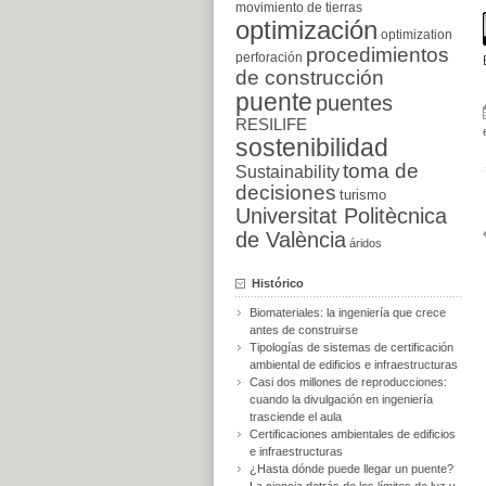
movimiento de tierras
optimización
optimization
procedimientos
perforación
de construcción
puente
puentes
RESILIFE
sostenibilidad
toma de
Sustainability
decisiones
turismo
Universitat Politècnica
de València
áridos
Histórico
Biomateriales: la ingeniería que crece
antes de construirse
Tipologías de sistemas de certificación
ambiental de edificios e infraestructuras
Casi dos millones de reproducciones:
cuando la divulgación en ingeniería
trasciende el aula
Certificaciones ambientales de edificios
e infraestructuras
¿Hasta dónde puede llegar un puente?
La ciencia detrás de los límites de luz y