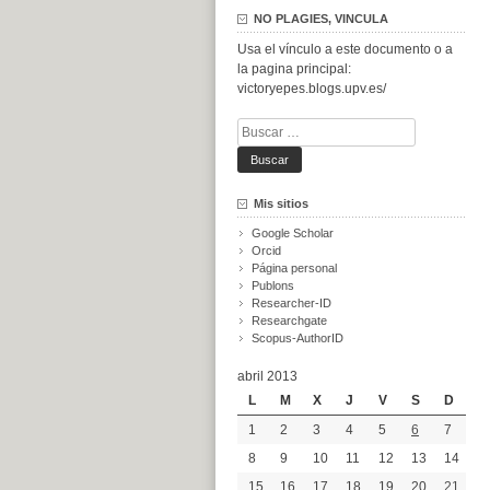
NO PLAGIES, VINCULA
Usa el vínculo a este documento o a
la pagina principal:
victoryepes.blogs.upv.es/
Buscar:
Mis sitios
Google Scholar
Orcid
Página personal
Publons
Researcher-ID
Researchgate
Scopus-AuthorID
abril 2013
L
M
X
J
V
S
D
1
2
3
4
5
6
7
8
9
10
11
12
13
14
15
16
17
18
19
20
21