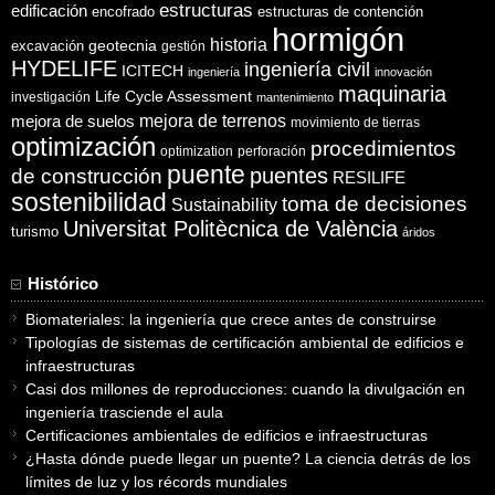
estructuras
edificación
encofrado
estructuras de contención
hormigón
historia
excavación
geotecnia
gestión
HYDELIFE
ingeniería civil
ICITECH
ingeniería
innovación
maquinaria
Life Cycle Assessment
investigación
mantenimiento
mejora de suelos
mejora de terrenos
movimiento de tierras
optimización
procedimientos
optimization
perforación
puente
puentes
de construcción
RESILIFE
sostenibilidad
toma de decisiones
Sustainability
Universitat Politècnica de València
turismo
áridos
Histórico
Biomateriales: la ingeniería que crece antes de construirse
Tipologías de sistemas de certificación ambiental de edificios e
infraestructuras
Casi dos millones de reproducciones: cuando la divulgación en
ingeniería trasciende el aula
Certificaciones ambientales de edificios e infraestructuras
¿Hasta dónde puede llegar un puente? La ciencia detrás de los
límites de luz y los récords mundiales