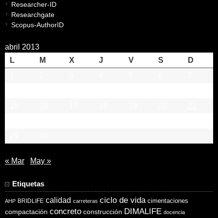
Researcher-ID
Researchgate
Scopus-AuthorID
abril 2013
L
M
X
J
V
S
D
1
2
3
4
5
6
7
8
9
10
11
12
13
14
15
16
17
18
19
20
21
22
23
24
25
26
27
28
29
30
« Mar
May »
Etiquetas
ciclo de vida
calidad
cimentaciones
BRIDLIFE
AHP
carreteras
concreto
DIMALIFE
compactación
construcción
docencia