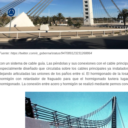
Fuente: https://twitter.com/e_goberna/status/947089123231268864
con un sistema de cable guía. Las péndolas y sus conexiones con el cable princi
especialmente diseñado que circulaba sobre los cables principales ya instalados
dejando articuladas las uniones de los paños entre sí. El hormigonado de la losa
hormigón con retardador de fraguado para que el hormigonado tuviera lugar 
hormigonado. La conexión entre acero y hormigón se realizó mediante pernos cone