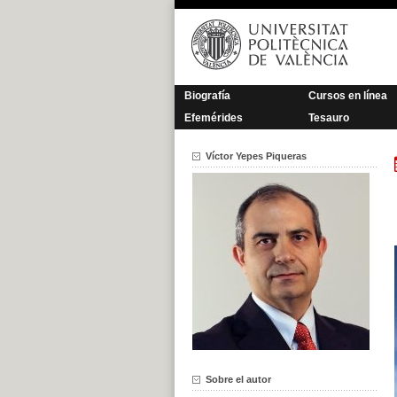
Saltar
al
contenido
Biografía
Cursos en línea
Efemérides
Tesauro
Víctor Yepes Piqueras
Sobre el autor