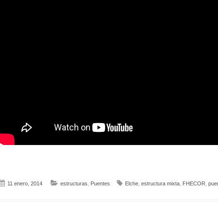
11 enero, 2014
estructuras
,
Puentes
Elche
,
estructura mixta
,
FHECOR
,
pue