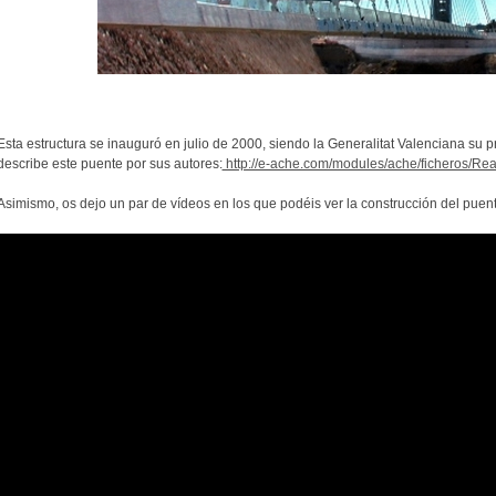
Esta estructura se inauguró en julio de 2000, siendo la Generalitat Valenciana su 
describe este puente por sus autores:
http://e-ache.com/modules/ache/ficheros/Rea
Asimismo, os dejo un par de vídeos en los que podéis ver la construcción del puen