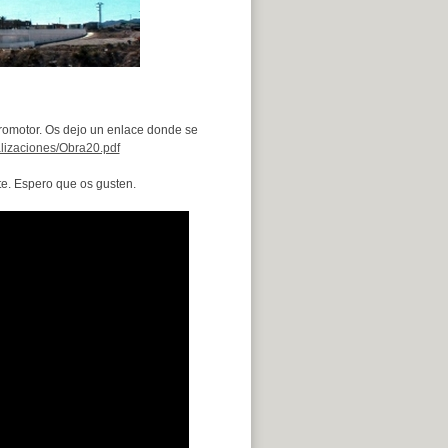
promotor. Os dejo un enlace donde se
lizaciones/Obra20.pdf
te. Espero que os gusten.