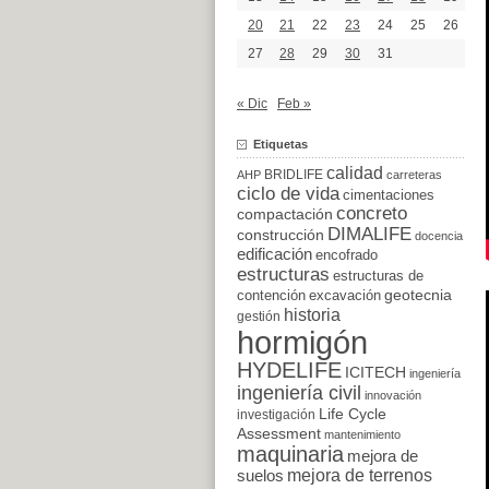
20
21
22
23
24
25
26
27
28
29
30
31
« Dic
Feb »
Etiquetas
calidad
BRIDLIFE
AHP
carreteras
ciclo de vida
cimentaciones
concreto
compactación
DIMALIFE
construcción
docencia
edificación
encofrado
estructuras
estructuras de
excavación
geotecnia
contención
historia
gestión
hormigón
HYDELIFE
ICITECH
ingeniería
ingeniería civil
innovación
Life Cycle
investigación
Assessment
mantenimiento
maquinaria
mejora de
suelos
mejora de terrenos