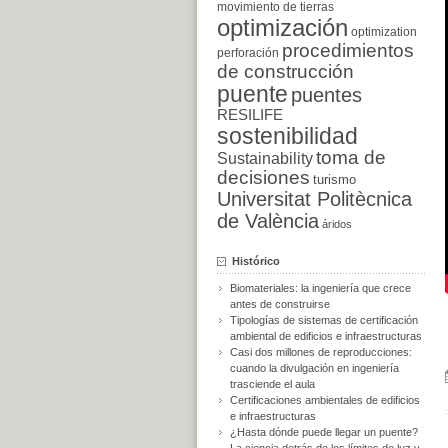
movimiento de tierras
optimización
optimization
procedimientos
perforación
de construcción
puente
puentes
RESILIFE
sostenibilidad
toma de
Sustainability
decisiones
turismo
Universitat Politècnica
de València
áridos
Histórico
Biomateriales: la ingeniería que crece
antes de construirse
Tipologías de sistemas de certificación
ambiental de edificios e infraestructuras
Casi dos millones de reproducciones:
cuando la divulgación en ingeniería
trasciende el aula
Certificaciones ambientales de edificios
e infraestructuras
¿Hasta dónde puede llegar un puente?
La ciencia detrás de los límites de luz y