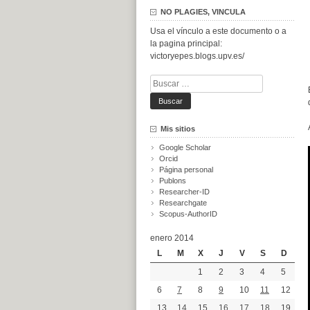
NO PLAGIES, VINCULA
Usa el vínculo a este documento o a
la pagina principal:
victoryepes.blogs.upv.es/
Buscar:
Mis sitios
Google Scholar
Orcid
Página personal
Publons
Researcher-ID
Researchgate
Scopus-AuthorID
enero 2014
L
M
X
J
V
S
D
1
2
3
4
5
6
7
8
9
10
11
12
13
14
15
16
17
18
19