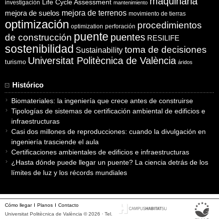
maquinaria
Life Cycle Assessment
investigación
mantenimiento
mejora de suelos
mejora de terrenos
movimiento de tierras
optimización
procedimientos
optimization
perforación
puente
puentes
de construcción
RESILIFE
sostenibilidad
toma de decisiones
Sustainability
Universitat Politècnica de València
turismo
áridos
Histórico
Biomateriales: la ingeniería que crece antes de construirse
Tipologías de sistemas de certificación ambiental de edificios e
infraestructuras
Casi dos millones de reproducciones: cuando la divulgación en
ingeniería trasciende el aula
Certificaciones ambientales de edificios e infraestructuras
¿Hasta dónde puede llegar un puente? La ciencia detrás de los
límites de luz y los récords mundiales
Cómo llegar
Planos
Contacto
Universitat Politècnica de València © 2026 · Tel.