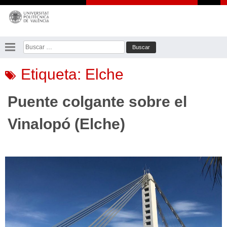
Saltar
al
contenido
Buscar:
Etiqueta:
Elche
Puente colgante sobre el
Vinalopó (Elche)