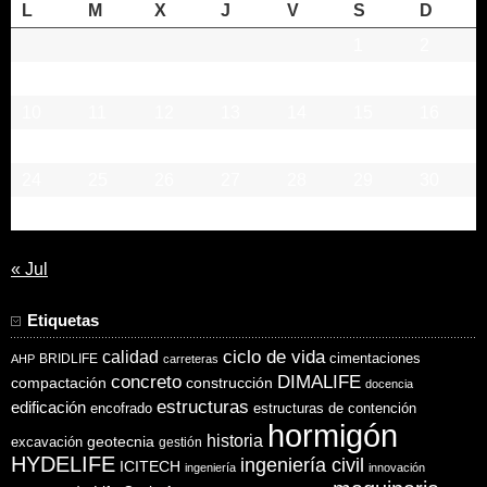
L
M
X
J
V
S
D
1
2
3
4
5
6
7
8
9
10
11
12
13
14
15
16
17
18
19
20
21
22
23
24
25
26
27
28
29
30
31
« Jul
Etiquetas
ciclo de vida
calidad
cimentaciones
BRIDLIFE
AHP
carreteras
concreto
DIMALIFE
compactación
construcción
docencia
estructuras
edificación
encofrado
estructuras de contención
hormigón
historia
excavación
geotecnia
gestión
HYDELIFE
ingeniería civil
ICITECH
ingeniería
innovación