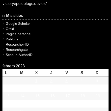
victoryepes.blogs.upv.es/
Mis sitios
Google Scholar
Orcid
Página personal
Publons
Researcher-ID
Researchgate
Scopus-AuthorID
febrero 2023
L
M
X
J
V
S
D
1
2
3
4
5
6
7
8
9
10
11
12
13
14
15
16
17
18
19
20
21
22
23
24
25
26