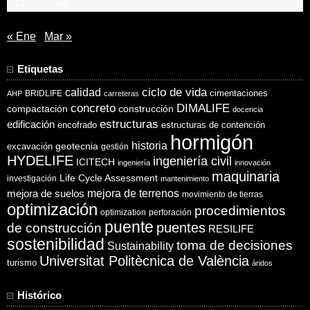
27
28
« Ene
Mar »
Etiquetas
ciclo de vida
calidad
cimentaciones
BRIDLIFE
AHP
carreteras
concreto
DIMALIFE
compactación
construcción
docencia
estructuras
edificación
encofrado
estructuras de contención
hormigón
historia
excavación
geotecnia
gestión
HYDELIFE
ingeniería civil
ICITECH
ingeniería
innovación
maquinaria
Life Cycle Assessment
investigación
mantenimiento
mejora de suelos
mejora de terrenos
movimiento de tierras
optimización
procedimientos
optimization
perforación
puente
puentes
de construcción
RESILIFE
sostenibilidad
toma de decisiones
Sustainability
Universitat Politècnica de València
turismo
áridos
Histórico