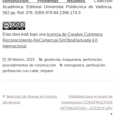
construcción. Problemas resueltos.
Colección
Académica. Editorial Universitat Politècnica de València,
562 pp. Ref. 376. ISBN 978-84-1396-174-3
Esta obra está bajo una
licencia de Creative Commons
Reconocimiento-NoComercial-SinObraDerivada 4.0
Internacional
.
28 febrero, 2023
geotecnia
,
maquinaria
,
perforación
,
procedimientos de construcción
nomograma
,
perforación
,
perforación con cable
,
trépano
Navegación
Selección de dragas en función
Visibilidad para el grupo de
del terreno
investigación CONSTRUCTION
de
OPTIMIZATION – ICITECH UPV
entradas