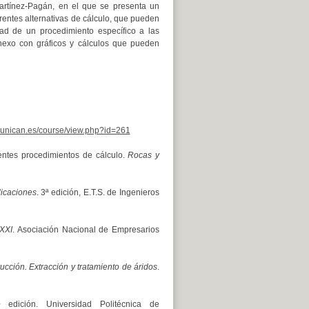
artínez-Pagán, en el que se presenta un
entes alternativas de cálculo, que pueden
dad de un procedimiento específico a las
anexo con gráficos y cálculos que pueden
w.unican.es/course/view.php?id=261
ntes procedimientos de cálculo.
Rocas y
licaciones
. 3ª edición, E.T.S. de Ingenieros
 XXI
. Asociación Nacional de Empresarios
cción. Extracción y tratamiento de áridos
.
 edición. Universidad Politécnica de