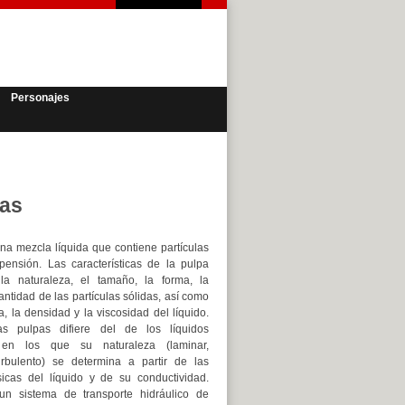
Personajes
pas
na mezcla líquida que contiene partículas
pensión. Las características de la pulpa
a naturaleza, el tamaño, la forma, la
antidad de las partículas sólidas, así como
a, la densidad y la viscosidad del líquido.
as pulpas difiere del de los líquidos
en los que su naturaleza (laminar,
turbulento) se determina a partir de las
sicas del líquido y de su conductividad.
un sistema de transporte hidráulico de