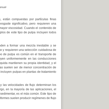
anual-
 están compuestas por partículas finas
aste significativo, pero requieren una
 mayor viscosidad. Cuando el contenido de
plos de este tipo de pulpa incluyen lodos
nden a formar una mezcla inestable y se
e y requieren una selección cuidadosa de
ipo de pulpa es común en el transporte de
buyen uniformemente en las conducciones
líquida mantienen su propia identidad, y el
eas suelen ser de menor concentración de
incluyen pulpas en plantas de tratamiento
 y las velocidades de flujo determinan los
go, en la mayoría de las aplicaciones, el
 sedimentar, es el más común. Este tipo de
iformes suelen producir regímenes de flujo