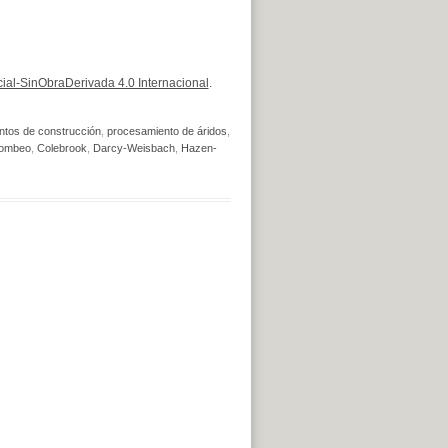
al-SinObraDerivada 4.0 Internacional
.
ntos de construcción
,
procesamiento de áridos
,
ombeo
,
Colebrook
,
Darcy-Weisbach
,
Hazen-