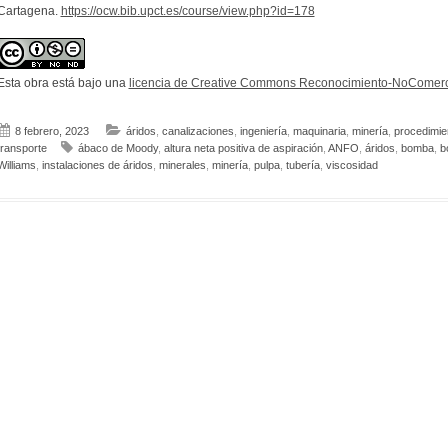
Cartagena.
https://ocw.bib.upct.es/course/view.php?id=178
Esta obra está bajo una
licencia de Creative Commons Reconocimiento-NoComerci
8 febrero, 2023
áridos
,
canalizaciones
,
ingeniería
,
maquinaria
,
minería
,
procedimie
transporte
ábaco de Moody
,
altura neta positiva de aspiración
,
ANFO
,
áridos
,
bomba
,
b
Williams
,
instalaciones de áridos
,
minerales
,
minería
,
pulpa
,
tubería
,
viscosidad