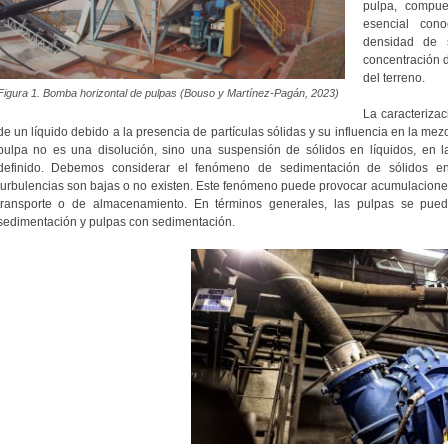
pulpa, compu
esencial con
densidad de s
concentración de
del terreno.
Figura 1. Bomba horizontal de pulpas (Bouso y Martínez-Pagán, 2023)
La caracteriza
de un líquido debido a la presencia de partículas sólidas y su influencia en la me
pulpa no es una disolución, sino una suspensión de sólidos en líquidos, en
definido. Debemos considerar el fenómeno de sedimentación de sólidos en
turbulencias son bajas o no existen. Este fenómeno puede provocar acumulaciones 
transporte o de almacenamiento. En términos generales, las pulpas se puede
sedimentación y pulpas con sedimentación.