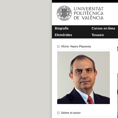
Saltar
al
contenido
Biografía
Cursos en línea
Efemérides
Tesauro
Víctor Yepes Piqueras
Sobre el autor