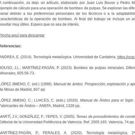
A continuación, os dejo un artículo, elaborado por Juan Luis Bouso y Pedro M
ejemplo de cálculo para una operación de bombeo de pulpas. Se exploran las difer
variar debido a las preferencias personales de los técnicos o a la adaptabili
características de la operación de bombeo. Al final del trabajo se incluye un 
resultar muy útiles. Espero que os sea de interés.
Pincha aquí para descargar
Referencias:
ANDREA, E. (2014).
Tecnología metalúrgica
. Universidad de Cantabria.
https://oc
BOUSO, J.L.; MARTÍNEZ-PAGÁN, P. (2023). Bombeo de pulpas minerales. Difere
Minerales
, 605:56-73.
LÓPEZ JIMENO, C. (ed.) (1998).
Manual de áridos. Prospección, explotación y ap
de Minas de Madrid, 607 pp.
LÓPEZ JIMENO, C.; LUACES, C. (eds.) (2020).
Manual de Áridos para el Siglo
Fabricantes de Áridos— ANEFA, Madrid, 1328 pp.
MARTÍ, J.V.; GONZÁLEZ, F.; YEPES, V. (2005).
Temas de procedimientos de constru
Editorial de la Universidad Politécnica de Valencia. Ref. 2005.165. Valencia, 74 pp.
MARTÍNEZ-PAGÁN, P.; PERALES, A. (2020).
Tecnología metalúrgica
, 2ª