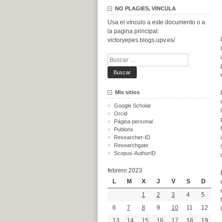
NO PLAGIES, VINCULA
Usa el vínculo a este documento o a
la pagina principal:
victoryepes.blogs.upv.es/
Buscar:
Mis sitios
Google Scholar
Orcid
Página personal
Publons
Researcher-ID
Researchgate
Scopus-AuthorID
febrero 2023
L
M
X
J
V
S
D
1
2
3
4
5
6
7
8
9
10
11
12
13
14
15
16
17
18
19