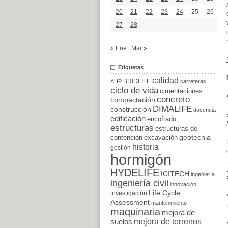
20
21
22
23
24
25
26
27
28
« Ene
Mar »
Etiquetas
calidad
BRIDLIFE
AHP
carreteras
ciclo de vida
cimentaciones
concreto
compactación
DIMALIFE
construcción
docencia
edificación
encofrado
estructuras
estructuras de
excavación
geotecnia
contención
historia
gestión
hormigón
HYDELIFE
ICITECH
ingeniería
ingeniería civil
innovación
Life Cycle
investigación
Assessment
mantenimiento
maquinaria
mejora de
suelos
mejora de terrenos