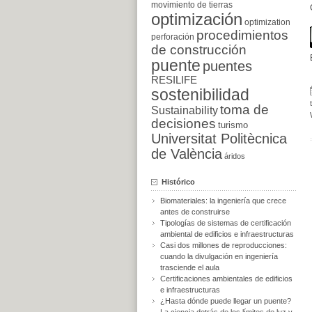
movimiento de tierras
optimización
optimization
procedimientos
perforación
de construcción
puente
puentes
RESILIFE
sostenibilidad
toma de
Sustainability
decisiones
turismo
Universitat Politècnica
de València
áridos
Histórico
Biomateriales: la ingeniería que crece
antes de construirse
Tipologías de sistemas de certificación
ambiental de edificios e infraestructuras
Casi dos millones de reproducciones:
cuando la divulgación en ingeniería
trasciende el aula
Certificaciones ambientales de edificios
e infraestructuras
¿Hasta dónde puede llegar un puente?
La ciencia detrás de los límites de luz y