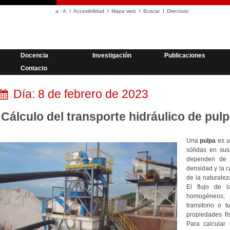
a
·
A
Accesibilidad
Mapa web
Buscar
Directorio
Docencia
Investigación
Publicaciones
Contacto
Día:
8 de febrero de 2023
Cálculo del transporte hidráulico de pul
Una
pulpa
es u
sólidas en sus
dependen de l
densidad y la c
de la naturalez
El flujo de l
homogéneos, 
transitorio o 
propiedades fí
Para calcular 