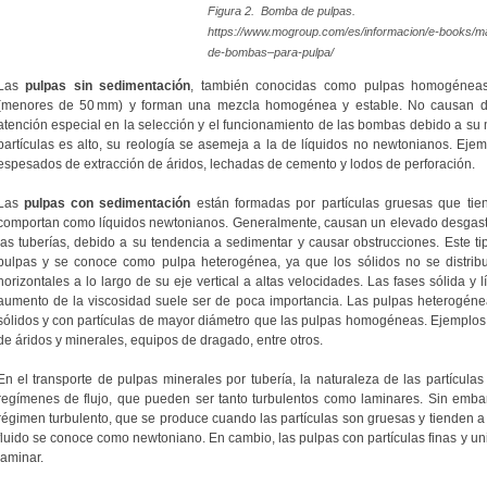
Figura 2. Bomba de pulpas.
https://www.mogroup.com/es/informacion/e-books/m
de-bombas–para-pulpa/
Las
pulpas sin sedimentación
, también conocidas como pulpas homogéneas,
(menores de 50 mm) y forman una mezcla homogénea y estable. No causan desg
atención especial en la selección y el funcionamiento de las bombas debido a su
partículas es alto, su reología se asemeja a la de líquidos no newtonianos. Ejem
espesados de extracción de áridos, lechadas de cemento y lodos de perforación.
Las
pulpas con sedimentación
están formadas por partículas gruesas que tie
comportan como líquidos newtonianos. Generalmente, causan un elevado desgast
las tuberías, debido a su tendencia a sedimentar y causar obstrucciones. Este t
pulpas y se conoce como pulpa heterogénea, ya que los sólidos no se distri
horizontales a lo largo de su eje vertical a altas velocidades. Las fases sólida y 
aumento de la viscosidad suele ser de poca importancia. Las pulpas heterogén
sólidos y con partículas de mayor diámetro que las pulpas homogéneas. Ejemplos 
de áridos y minerales, equipos de dragado, entre otros.
En el transporte de pulpas minerales por tubería, la naturaleza de las partículas
regímenes de flujo, que pueden ser tanto turbulentos como laminares. Sin embar
régimen turbulento, que se produce cuando las partículas son gruesas y tienden a
fluido se conoce como newtoniano. En cambio, las pulpas con partículas finas y un
laminar.