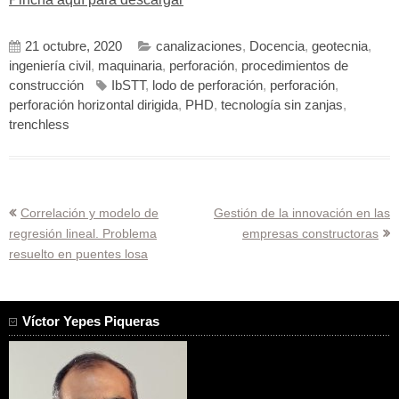
21 octubre, 2020
canalizaciones
,
Docencia
,
geotecnia
,
ingeniería civil
,
maquinaria
,
perforación
,
procedimientos de
construcción
IbSTT
,
lodo de perforación
,
perforación
,
perforación horizontal dirigida
,
PHD
,
tecnología sin zanjas
,
trenchless
Navegación
Correlación y modelo de
Gestión de la innovación en las
regresión lineal. Problema
empresas constructoras
de
resuelto en puentes losa
entradas
Víctor Yepes Piqueras