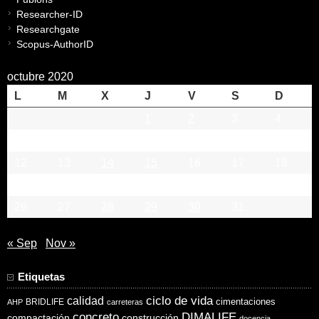
Researcher-ID
Researchgate
Scopus-AuthorID
octubre 2020
L
M
X
J
V
S
D
1
2
3
4
5
6
7
8
9
10
11
12
13
14
15
16
17
18
19
20
21
22
23
24
25
26
27
28
29
30
31
« Sep
Nov »
Etiquetas
ciclo de vida
calidad
cimentaciones
BRIDLIFE
AHP
carreteras
concreto
DIMALIFE
compactación
construcción
docencia