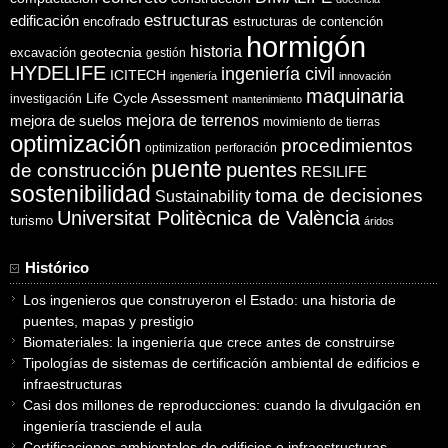
estructuras
edificación
encofrado
estructuras de contención
hormigón
historia
excavación
geotecnia
gestión
HYDELIFE
ingeniería civil
ICITECH
ingeniería
innovación
maquinaria
Life Cycle Assessment
investigación
mantenimiento
mejora de suelos
mejora de terrenos
movimiento de tierras
optimización
procedimientos
optimization
perforación
puente
puentes
de construcción
RESILIFE
sostenibilidad
toma de decisiones
Sustainability
Universitat Politècnica de València
turismo
áridos
Histórico
Los ingenieros que construyeron el Estado: una historia de
puentes, mapas y prestigio
Biomateriales: la ingeniería que crece antes de construirse
Tipologías de sistemas de certificación ambiental de edificios e
infraestructuras
Casi dos millones de reproducciones: cuando la divulgación en
ingeniería trasciende el aula
Certificaciones ambientales de edificios e infraestructuras