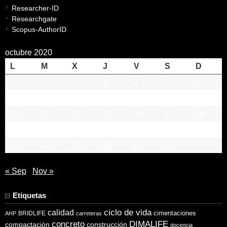
Researcher-ID
Researchgate
Scopus-AuthorID
octubre 2020
L
M
X
J
V
S
D
1
2
3
4
5
6
7
8
9
10
11
12
13
14
15
16
17
18
19
20
21
22
23
24
25
26
27
28
29
30
31
« Sep
Nov »
Etiquetas
ciclo de vida
calidad
cimentaciones
BRIDLIFE
AHP
carreteras
concreto
DIMALIFE
compactación
construcción
docencia