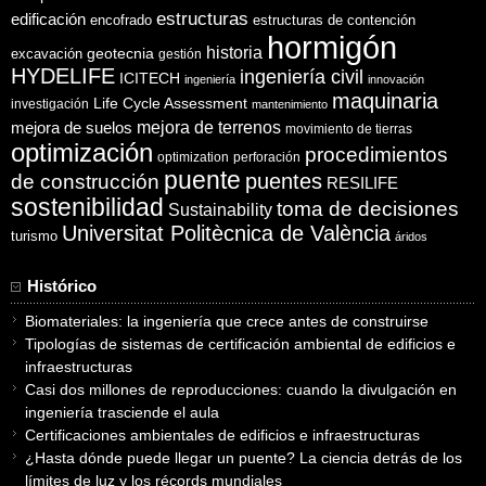
estructuras
edificación
encofrado
estructuras de contención
hormigón
historia
excavación
geotecnia
gestión
HYDELIFE
ingeniería civil
ICITECH
ingeniería
innovación
maquinaria
Life Cycle Assessment
investigación
mantenimiento
mejora de suelos
mejora de terrenos
movimiento de tierras
optimización
procedimientos
optimization
perforación
puente
puentes
de construcción
RESILIFE
sostenibilidad
toma de decisiones
Sustainability
Universitat Politècnica de València
turismo
áridos
Histórico
Biomateriales: la ingeniería que crece antes de construirse
Tipologías de sistemas de certificación ambiental de edificios e
infraestructuras
Casi dos millones de reproducciones: cuando la divulgación en
ingeniería trasciende el aula
Certificaciones ambientales de edificios e infraestructuras
¿Hasta dónde puede llegar un puente? La ciencia detrás de los
límites de luz y los récords mundiales