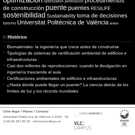
procedimientos
optimization
perforación
puente
puentes
de construcción
RESILIFE
sostenibilidad
toma de decisiones
Sustainability
Universitat Politècnica de València
turismo
áridos
Histórico
Biomateriales: la ingeniería que crece antes de construirse
Tipologías de sistemas de certificación ambiental de edificios e
infraestructuras
Casi dos millones de reproducciones: cuando la divulgación en
ingeniería trasciende el aula
Certificaciones ambientales de edificios e infraestructuras
¿Hasta dónde puede llegar un puente? La ciencia detrás de los
límites de luz y los récords mundiales
Cómo llegar
Planos
Contacto
Universitat Politècnica de València © 2026 · Tel.
(+34) 96 387 90 00 ·
informacion@upv.es