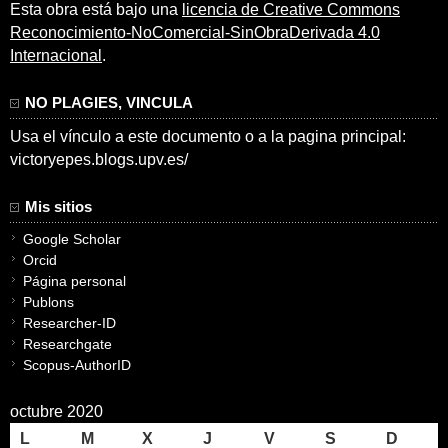
Esta obra está bajo una
licencia de Creative Commons
Reconocimiento-NoComercial-SinObraDerivada 4.0
Internacional
.
NO PLAGIES, VINCULA
Usa el vínculo a este documento o a la pagina principal:
victoryepes.blogs.upv.es/
Mis sitios
Google Scholar
Orcid
Página personal
Publons
Researcher-ID
Researchgate
Scopus-AuthorID
octubre 2020
L
M
X
J
V
S
D