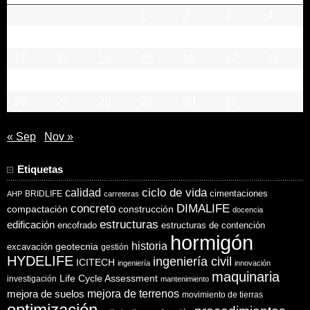
1
2
3
4
5
6
7
8
9
10
11
12
13
14
15
16
17
18
19
20
21
22
23
24
25
26
27
28
29
30
31
« Sep
Nov »
Etiquetas
ciclo de vida
calidad
cimentaciones
BRIDLIFE
AHP
carreteras
concreto
DIMALIFE
compactación
construcción
docencia
estructuras
edificación
encofrado
estructuras de contención
hormigón
historia
excavación
geotecnia
gestión
HYDELIFE
ingeniería civil
ICITECH
ingeniería
innovación
maquinaria
Life Cycle Assessment
investigación
mantenimiento
mejora de suelos
mejora de terrenos
movimiento de tierras
optimización