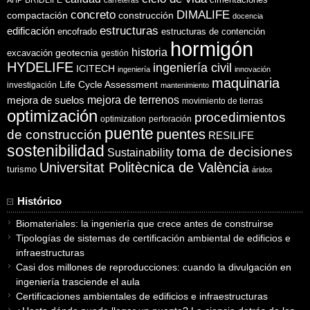
concreto
DIMALIFE
compactación
construcción
docencia
estructuras
edificación
encofrado
estructuras de contención
hormigón
historia
excavación
geotecnia
gestión
HYDELIFE
ingeniería civil
ICITECH
ingeniería
innovación
maquinaria
Life Cycle Assessment
investigación
mantenimiento
mejora de suelos
mejora de terrenos
movimiento de tierras
optimización
procedimientos
optimization
perforación
puente
puentes
de construcción
RESILIFE
sostenibilidad
toma de decisiones
Sustainability
Universitat Politècnica de València
turismo
áridos
Histórico
Biomateriales: la ingeniería que crece antes de construirse
Tipologías de sistemas de certificación ambiental de edificios e
infraestructuras
Casi dos millones de reproducciones: cuando la divulgación en
ingeniería trasciende el aula
Certificaciones ambientales de edificios e infraestructuras