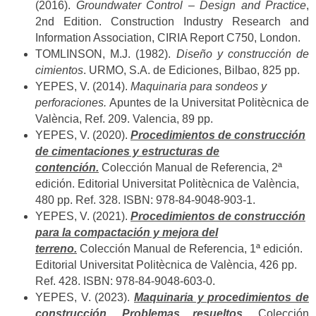
(2016).
Groundwater Control – Design and Practice
,
2nd Edition. Construction Industry Research and
Information Association, CIRIA Report C750, London.
TOMLINSON, M.J. (1982).
Diseño y construcción de
cimientos
. URMO, S.A. de Ediciones, Bilbao, 825 pp.
YEPES, V. (2014).
Maquinaria para sondeos y
perforaciones.
Apuntes de la Universitat Politècnica de
València, Ref. 209. Valencia, 89 pp.
YEPES, V. (2020).
Procedimientos de construcción
de cimentaciones y estructuras de
contención.
Colección Manual de Referencia, 2ª
edición. Editorial Universitat Politècnica de València,
480 pp. Ref. 328. ISBN: 978-84-9048-903-1.
YEPES, V. (2021).
Procedimientos de construcción
para la compactación y mejora del
terreno.
Colección Manual de Referencia, 1ª edición.
Editorial Universitat Politècnica de València, 426 pp.
Ref. 428. ISBN: 978-84-9048-603-0.
YEPES, V. (2023).
Maquinaria y procedimientos de
construcción. Problemas resueltos.
Colección