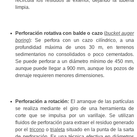
recircula los residuos al exterior, dejando la tubería
limpia.
Perforación rotativa con balde o cazo
(
bucket auger
boring
): Se perfora con un cazo cilíndrico, a una
profundidad máxima de unos 30 m, en terrenos
sedimentarios no consolidados o poco cementados.
Se puede perforar a un diámetro mínimo de 450 mm,
aunque puede llegar a 900 mm, aunque los pozos de
drenaje requieren menores dimensiones.
Perforación a rotación:
El arranque de las partículas
se realiza mediante el giro de una herramienta de
corte que se impulsa por un varillaje. Se utilizan
fluidos de perforación para extraer el residuo generado
por el
tricono
o
trialeta
situado en la punta de la sarta
de perforación. Es una técnica efectiva en diámetros