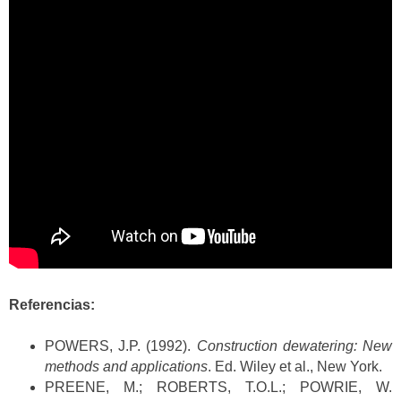
Referencias:
POWERS, J.P. (1992).
Construction dewatering: New
methods and applications
. Ed. Wiley et al., New York.
PREENE, M.; ROBERTS, T.O.L.; POWRIE, W.