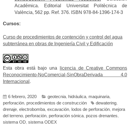
Académica. Editorial Universitat Politècnica de
València, 562 pp. Ref. 376. ISBN 978-84-1396-174-3
Cursos:
Curso de procedimientos de contención y control del agua
subterránea en obras de Ingeniería Civil y Edificación
Esta obra está bajo una
licencia de Creative Commons
Reconocimiento-NoComercial-SinObraDerivada 4.0
Internacional
.
6 febrero, 2020
geotecnia
,
hidráulica
,
maquinaria
,
perforación
,
procedimientos de construcción
dewatering
,
drenaje
,
electrobomba
,
excavación
,
lodos de perforación
,
mejora
del terreno
,
perforación
,
perforación sónica
,
pozos drenantes
,
sistema OD
,
sistema ODEX