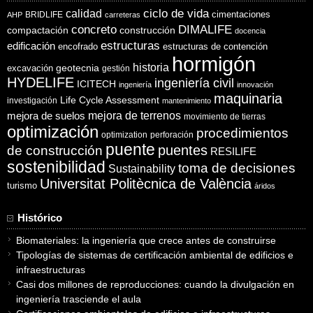
ciclo de vida
calidad
cimentaciones
BRIDLIFE
AHP
carreteras
concreto
DIMALIFE
compactación
construcción
docencia
estructuras
edificación
encofrado
estructuras de contención
hormigón
historia
excavación
geotecnia
gestión
HYDELIFE
ingeniería civil
ICITECH
ingeniería
innovación
maquinaria
Life Cycle Assessment
investigación
mantenimiento
mejora de suelos
mejora de terrenos
movimiento de tierras
optimización
procedimientos
optimization
perforación
puente
puentes
de construcción
RESILIFE
sostenibilidad
toma de decisiones
Sustainability
Universitat Politècnica de València
turismo
áridos
Histórico
Biomateriales: la ingeniería que crece antes de construirse
Tipologías de sistemas de certificación ambiental de edificios e
infraestructuras
Casi dos millones de reproducciones: cuando la divulgación en
ingeniería trasciende el aula