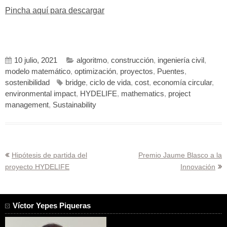
Pincha aquí para descargar
10 julio, 2021
algoritmo
,
construcción
,
ingeniería civil
,
modelo matemático
,
optimización
,
proyectos
,
Puentes
,
sostenibilidad
bridge
,
ciclo de vida
,
cost
,
economía circular
,
environmental impact
,
HYDELIFE
,
mathematics
,
project
management
,
Sustainability
Navegación
Hipótesis de partida del
Premio Jaume Blasco a la
proyecto HYDELIFE
Innovación
de
entradas
Víctor Yepes Piqueras