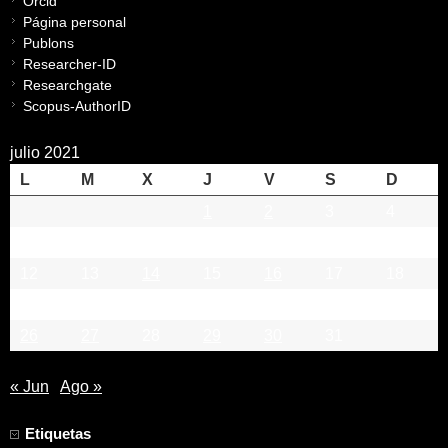
Orcid
Página personal
Publons
Researcher-ID
Researchgate
Scopus-AuthorID
julio 2021
L
M
X
J
V
S
D
1
2
3
4
5
6
7
8
9
10
11
12
13
14
15
16
17
18
19
20
21
22
23
24
25
26
27
28
29
30
31
« Jun
Ago »
Etiquetas