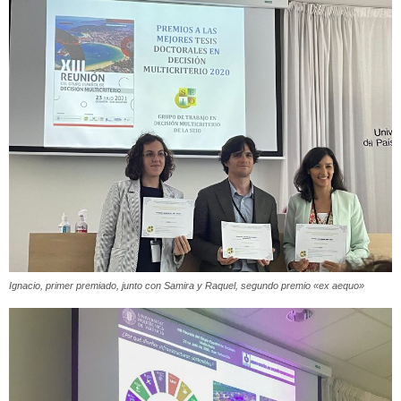
Ignacio, primer premiado, junto con Samira y Raquel, segundo premio «ex aequo»