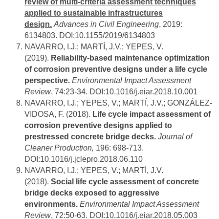
review of multi-criteria assessment techniques
applied to sustainable infrastructures
design.
Advances in Civil Engineering
, 2019:
6134803. DOI:10.1155/2019/6134803
NAVARRO, I.J.; MARTÍ, J.V.; YEPES, V.
(2019).
Reliability-based maintenance optimization
of corrosion preventive designs under a life cycle
perspective.
Environmental Impact Assessment
Review
, 74:23-34. DOI:10.1016/j.eiar.2018.10.001
NAVARRO, I.J.; YEPES, V.; MARTÍ, J.V.; GONZÁLEZ-
VIDOSA, F. (2018).
Life cycle impact assessment of
corrosion preventive designs applied to
prestressed concrete bridge decks.
Journal of
Cleaner Production
,
196: 698-713.
DOI:10.1016/j.jclepro.2018.06.110
NAVARRO, I.J.; YEPES, V.; MARTÍ, J.V.
(2018).
Social life cycle assessment of concrete
bridge decks exposed to aggressive
environments.
Environmental Impact Assessment
Review
, 72:50-63. DOI:10.1016/j.eiar.2018.05.003