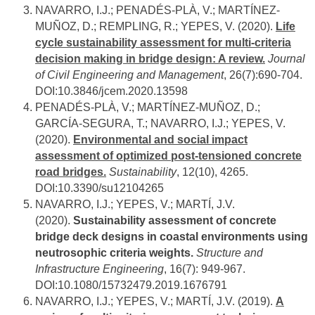
NAVARRO, I.J.; PENADÉS-PLÀ, V.; MARTÍNEZ-
MUÑOZ, D.; REMPLING, R.; YEPES, V. (2020).
Life
cycle sustainability assessment for multi-criteria
decision making in bridge design: A review.
Journal
of Civil Engineering and Management
, 26(7):690-704.
DOI:10.3846/jcem.2020.13598
PENADÉS-PLÀ, V.; MARTÍNEZ-MUÑOZ, D.;
GARCÍA-SEGURA, T.; NAVARRO, I.J.; YEPES, V.
(2020).
Environmental and social impact
assessment of optimized post-tensioned concrete
road bridges.
Sustainability
, 12(10), 4265.
DOI:10.3390/su12104265
NAVARRO, I.J.; YEPES, V.; MARTÍ, J.V.
(2020).
Sustainability assessment of concrete
bridge deck designs in coastal environments using
neutrosophic criteria weights.
Structure and
Infrastructure Engineering
, 16(7): 949-967.
DOI:10.1080/15732479.2019.1676791
NAVARRO, I.J.; YEPES, V.; MARTÍ, J.V. (2019).
A