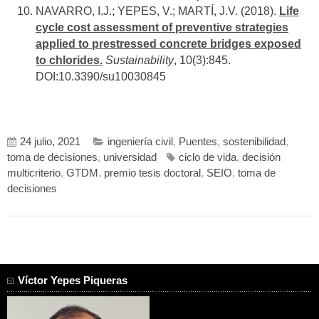
NAVARRO, I.J.; YEPES, V.; MARTÍ, J.V. (2018).
Life
cycle cost assessment of preventive strategies
applied to prestressed concrete bridges exposed
to chlorides.
Sustainability
, 10(3):845.
DOI:10.3390/su10030845
24 julio, 2021
ingeniería civil
,
Puentes
,
sostenibilidad
,
toma de decisiones
,
universidad
ciclo de vida
,
decisión
multicriterio
,
GTDM
,
premio tesis doctoral
,
SEIO
,
toma de
decisiones
Víctor Yepes Piqueras