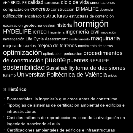
ciclo de vida
calidad
cimentaciones
BRIDLIFE
AHP
carreteras
concreto
DIMALIFE
compactación
construcción
docencia
estructuras
edificación
encofrado
estructuras de contención
hormigón
historia
excavación
geotecnia
gestión
HYDELIFE
ingeniería civil
ICITECH
ingeniería
innovación
maquinaria
Life Cycle Assessment
investigación
mantenimiento
mejora de suelos
mejora de terrenos
movimiento de tierras
optimización
procedimientos
optimization
perforación
puente
puentes
de construcción
RESILIFE
sostenibilidad
toma de decisiones
Sustainability
Universitat Politècnica de València
turismo
áridos
Histórico
Biomateriales: la ingeniería que crece antes de construirse
Tipologías de sistemas de certificación ambiental de edificios e
infraestructuras
Casi dos millones de reproducciones: cuando la divulgación en
ingeniería trasciende el aula
Certificaciones ambientales de edificios e infraestructuras