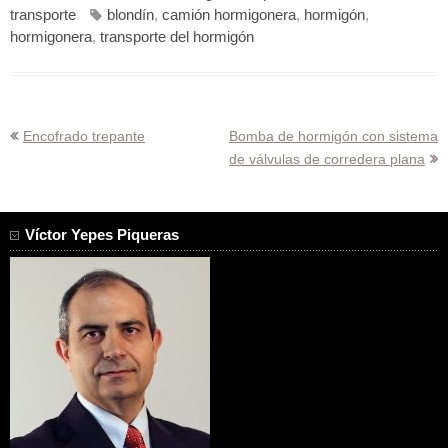
transporte
blondín
,
camión hormigonera
,
hormigón
,
hormigonera
,
transporte del hormigón
Navegación
Encofrado trepante
Bomba de hormigón con sistema
de válvulas de corredera plana
de
entradas
Víctor Yepes Piqueras