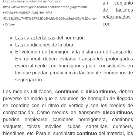
Hormigonera y autobomba de hormigón.
un conjunto
https://www.hormigonescarral.com/fullscreen-page/comp-
de factores
jrt5h5d4/8d695975-f455-4ffc-8f63-
relacionados
42c63f186bf7/45/%3Fi%3D45%26p%3Dbuk8m%26s%3Dstyle-
con:
jrt5h5ev
Las características del hormigón
Las condiciones de la obra
El volumen de hormigón y la distancia de transporte.
En general deben evitarse transportes prolongados
especialmente con hormigones poco consistentes en
los que puedan producir más fácilmente fenómenos de
segregación
Los medios utilizados,
continuos
o
discontinuos
, deben
preverse de modo que el volumen de hormigón de llegada
se coordine con el ritmo de vertido y con los medios de
compactación. Como medios de transporte
discontinuos
pueden emplearse camiones hormigonera, camiones
volquete, tolvas móviles, cubas, carretillas, dumpers,
blondines, etc. Para el suministro
continuo
del material, los