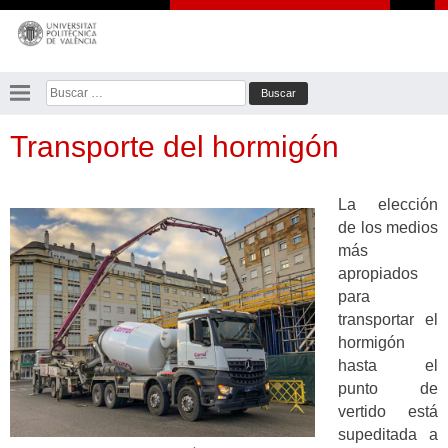
Saltar
al
contenido
Buscar:
Transporte del hormigón
La elección
de los medios
más
apropiados
para
transportar el
hormigón
hasta el
punto de
vertido está
supeditada a