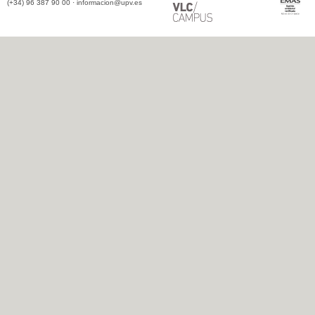
(+34) 96 387 90 00 ·
informacion@upv.es