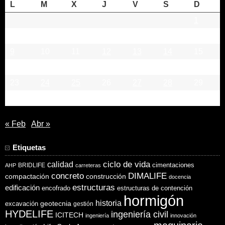
L
M
X
J
V
S
D
1
2
3
4
5
6
7
8
9
10
11
12
13
14
15
16
17
18
19
20
21
22
23
24
25
26
27
28
29
30
31
« Feb
Abr »
Etiquetas
ciclo de vida
calidad
cimentaciones
BRIDLIFE
AHP
carreteras
concreto
DIMALIFE
compactación
construcción
docencia
estructuras
edificación
encofrado
estructuras de contención
hormigón
historia
excavación
geotecnia
gestión
HYDELIFE
ingeniería civil
ICITECH
ingeniería
innovación