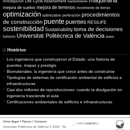
maquinaria
Life Cycle Assessment
investigación
mantenimiento
mejora de suelos
mejora de terrenos
movimiento de tierras
optimización
procedimientos
optimization
perforación
puente
puentes
de construcción
RESILIFE
sostenibilidad
toma de decisiones
Sustainability
Universitat Politècnica de València
turismo
áridos
Histórico
Los ingenieros que construyeron el Estado: una historia de
puentes, mapas y prestigio
Biomateriales: la ingeniería que crece antes de construirse
Tipologías de sistemas de certificación ambiental de edificios e
infraestructuras
Casi dos millones de reproducciones: cuando la divulgación en
ingeniería trasciende el aula
Certificaciones ambientales de edificios e infraestructuras
Cómo llegar
Planos
Contacto
Universitat Politècnica de València © 2026 · Tel.