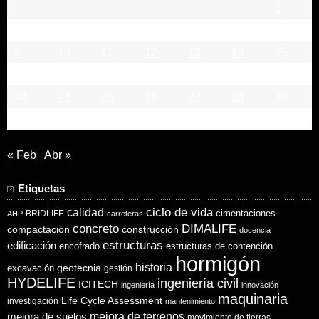
1
2
3
4
5
6
7
8
9
10
11
12
13
14
15
16
17
18
19
20
21
22
23
24
25
26
27
28
29
30
31
« Feb
Abr »
Etiquetas
ciclo de vida
calidad
cimentaciones
BRIDLIFE
AHP
carreteras
concreto
DIMALIFE
compactación
construcción
docencia
estructuras
edificación
encofrado
estructuras de contención
hormigón
historia
excavación
geotecnia
gestión
HYDELIFE
ingeniería civil
ICITECH
ingeniería
innovación
maquinaria
Life Cycle Assessment
investigación
mantenimiento
mejora de suelos
mejora de terrenos
movimiento de tierras