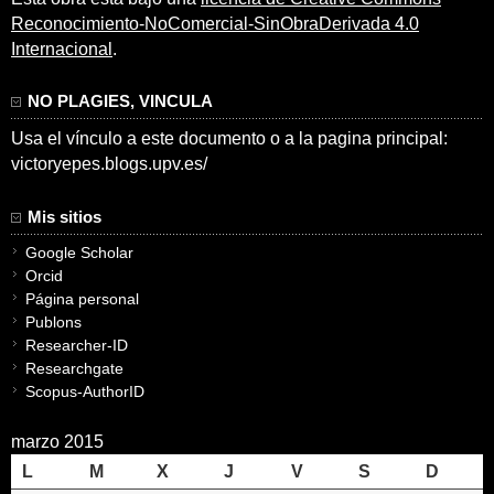
Reconocimiento-NoComercial-SinObraDerivada 4.0
Internacional
.
NO PLAGIES, VINCULA
Usa el vínculo a este documento o a la pagina principal:
victoryepes.blogs.upv.es/
Mis sitios
Google Scholar
Orcid
Página personal
Publons
Researcher-ID
Researchgate
Scopus-AuthorID
marzo 2015
L
M
X
J
V
S
D