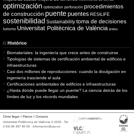
optimización
procedimientos
optimization
perforación
puente
puentes
de construcción
RESILIFE
sostenibilidad
toma de decisiones
Sustainability
Universitat Politècnica de València
turismo
áridos
Histórico
Biomateriales: la ingeniería que crece antes de construirse
Tipologías de sistemas de certificación ambiental de edificios e
infraestructuras
Casi dos millones de reproducciones: cuando la divulgación en
ingeniería trasciende el aula
Certificaciones ambientales de edificios e infraestructuras
¿Hasta dónde puede llegar un puente? La ciencia detrás de los
límites de luz y los récords mundiales
Cómo llegar
Planos
Contacto
Universitat Politècnica de València © 2026 · Tel.
(+34) 96 387 90 00 ·
informacion@upv.es