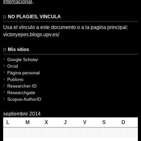
Internacional
.
NO PLAGIES, VINCULA
Usa el vínculo a este documento o a la pagina principal:
victoryepes.blogs.upv.es/
Mis sitios
Google Scholar
Orcid
Página personal
Publons
Researcher-ID
Researchgate
Scopus-AuthorID
septiembre 2014
L
M
X
J
V
S
D
1
2
3
4
5
6
7