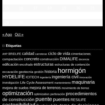
8
9
10
11
12
13
14
15
16
17
18
19
20
21
22
23
24
25
26
27
28
29
30
« Ago
Oct »
Etiquetas
ciclo de vida
calidad
cimentaciones
BRIDLIFE
AHP
carreteras
concreto
DIMALIFE
compactación
construcción
docencia
estructuras
edificación
encofrado
estructuras de contención
hormigón
historia
excavación
geotecnia
gestión
HYDELIFE
ingeniería civil
ICITECH
ingeniería
innovación
maquinaria
Life Cycle Assessment
investigación
mantenimiento
mejora de suelos
mejora de terrenos
movimiento de tierras
optimización
procedimientos
optimization
perforación
puente
puentes
de construcción
RESILIFE