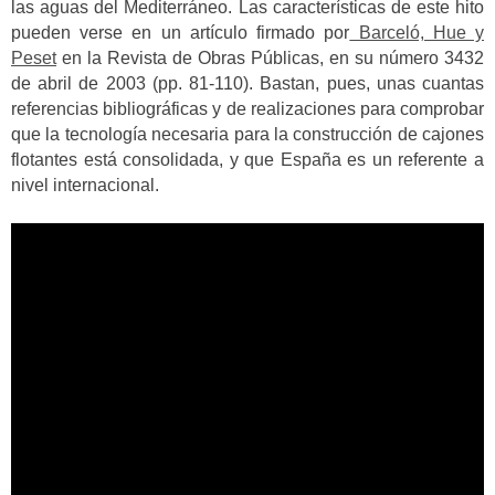
las aguas del Mediterráneo.
Las características de este hito
pueden verse en un artículo firmado por
Barceló, Hue y
Peset
en la Revista de Obras Públicas, en su número 3432
de abril de 2003 (pp. 81-110).
Bastan, pues, unas cuantas
referencias bibliográficas y de realizaciones para comprobar
que la tecnología necesaria para la construcción de cajones
flotantes está consolidada, y que España es un referente a
nivel internacional.