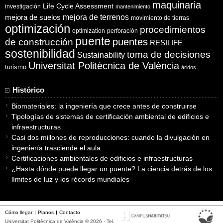
maquinaria
Life Cycle Assessment
investigación
mantenimiento
mejora de suelos
mejora de terrenos
movimiento de tierras
optimización
procedimientos
optimization
perforación
puente
puentes
de construcción
RESILIFE
sostenibilidad
toma de decisiones
Sustainability
Universitat Politècnica de València
turismo
áridos
Histórico
Biomateriales: la ingeniería que crece antes de construirse
Tipologías de sistemas de certificación ambiental de edificios e
infraestructuras
Casi dos millones de reproducciones: cuando la divulgación en
ingeniería trasciende el aula
Certificaciones ambientales de edificios e infraestructuras
¿Hasta dónde puede llegar un puente? La ciencia detrás de los
límites de luz y los récords mundiales
Cómo llegar
Planos
Contacto
Universitat Politècnica de València © 2026 · Tel.