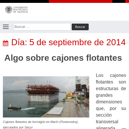
Saltar
al
contenido
Buscar:
Día:
5 de septiembre de 2014
Algo sobre cajones flotantes
Los cajones
flotantes son
estructuras de
grandes
dimensiones
que, por su
sección
transversal
Cajones flotantes de hormigón en Marín (Pontevedra),
ejecutados por Sacyr
aligerada —