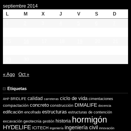
septiembre 2014
L
M
X
J
V
S
D
1
2
3
4
5
6
7
8
9
10
11
12
13
14
15
16
17
18
19
20
21
22
23
24
25
26
27
28
29
30
« Ago
Oct »
Etiquetas
ciclo de vida
calidad
cimentaciones
BRIDLIFE
AHP
carreteras
concreto
DIMALIFE
compactación
construcción
docencia
estructuras
edificación
encofrado
estructuras de contención
hormigón
historia
excavación
geotecnia
gestión
HYDELIFE
ingeniería civil
ICITECH
ingeniería
innovación