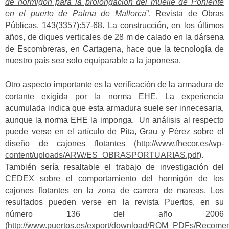
de hormigón para la prolongación del muelle de Poniente
en el puerto de Palma de Mallorca
”, Revista de Obras
Públicas, 143(3357):57-68. La construcción, en los últimos
años, de diques verticales de 28 m de calado en la dársena
de Escombreras, en Cartagena, hace que la tecnología de
nuestro país sea solo equiparable a la japonesa.
Otro aspecto importante es la verificación de la armadura de
cortante exigida por la norma EHE. La experiencia
acumulada indica que esta armadura suele ser innecesaria,
aunque la norma EHE la imponga. Un análisis al respecto
puede verse en el artículo de Pita, Grau y Pérez sobre el
diseño de cajones flotantes (
http://www.fhecor.es/wp-
content/uploads/ARW/ES_OBRASPORTUARIAS.pdf
).
También sería resaltable el trabajo de investigación del
CEDEX sobre el comportamiento del hormigón de los
cajones flotantes en la zona de carrera de mareas. Los
resultados pueden verse en la revista Puertos, en su
número 136 del año 2006
(
http://www.puertos.es/export/download/ROM_PDFs/Reco