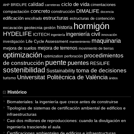
ciclo de vida
calidad
cimentaciones
BRIDLIFE
AHP
carreteras
concreto
DIMALIFE
compactación
construcción
docencia
estructuras
edificación
encofrado
estructuras de contención
hormigón
historia
excavación
geotecnia
gestión
HYDELIFE
ingeniería civil
ICITECH
ingeniería
innovación
maquinaria
Life Cycle Assessment
investigación
mantenimiento
mejora de suelos
mejora de terrenos
movimiento de tierras
optimización
procedimientos
optimization
perforación
puente
puentes
de construcción
RESILIFE
sostenibilidad
toma de decisiones
Sustainability
Universitat Politècnica de València
turismo
áridos
Histórico
Biomateriales: la ingeniería que crece antes de construirse
Tipologías de sistemas de certificación ambiental de edificios e
infraestructuras
Casi dos millones de reproducciones: cuando la divulgación en
ingeniería trasciende el aula
Certificaciones ambientales de edificios e infraestructuras