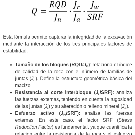
Esta fórmula permite capturar la integridad de la excavación
mediante la interacción de los tres principales factores de
estabilidad:
Tamaño de los bloques (RQD/
J
):
relaciona el índice
n
de calidad de la roca con el número de familias de
juntas (
J
). Define la estructura geométrica básica del
n
macizo.
Resistencia al corte interbloque (
J
/SRF):
analiza
r
las fuerzas externas, teniendo en cuenta la rugosidad
de las juntas (
J
) y su alteración o relleno mineral (
J
).
r
a
Esfuerzo activo (
J
/SRF):
analiza las fuerzas
w
externas. En este caso, el factor SRF (S
tress
Reduction Factor
) es fundamental, ya que cuantifica la
relación entre la resistencia de la roca y el esfuerzo