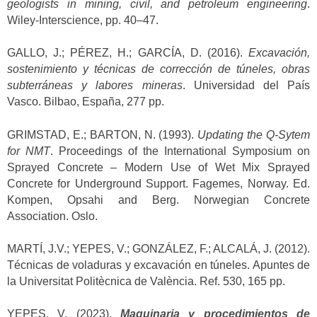
geologists in mining, civil, and petroleum engineering
.
Wiley-Interscience, pp. 40–47.
GALLO, J.; PÉREZ, H.; GARCÍA, D. (2016).
Excavación,
sostenimiento y técnicas de corrección de túneles, obras
subterráneas y labores mineras
. Universidad del País
Vasco. Bilbao, España, 277 pp.
GRIMSTAD, E.; BARTON, N. (1993).
Updating the Q-Sytem
for NMT
. Proceedings of the International Symposium on
Sprayed Concrete – Modern Use of Wet Mix Sprayed
Concrete for Underground Support. Fagemes, Norway. Ed.
Kompen, Opsahi and Berg. Norwegian Concrete
Association. Oslo.
MARTÍ, J.V.; YEPES, V.; GONZÁLEZ, F.; ALCALÁ, J. (2012).
Técnicas de voladuras y excavación en túneles. Apuntes de
la Universitat Politècnica de València. Ref. 530, 165 pp.
YEPES, V. (2023).
Maquinaria y procedimientos de