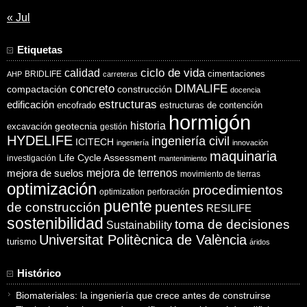
« Jul
Etiquetas
ciclo de vida
calidad
cimentaciones
BRIDLIFE
AHP
carreteras
concreto
DIMALIFE
compactación
construcción
docencia
estructuras
edificación
encofrado
estructuras de contención
hormigón
historia
excavación
geotecnia
gestión
HYDELIFE
ingeniería civil
ICITECH
ingeniería
innovación
maquinaria
Life Cycle Assessment
investigación
mantenimiento
mejora de suelos
mejora de terrenos
movimiento de tierras
optimización
procedimientos
optimization
perforación
puente
puentes
de construcción
RESILIFE
sostenibilidad
toma de decisiones
Sustainability
Universitat Politècnica de València
turismo
áridos
Histórico
Biomateriales: la ingeniería que crece antes de construirse