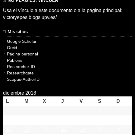
NO PLAGIES, VINCULA
Usa el vínculo a este documento o a la pagina principal:
victoryepes.blogs.upv.es/
Mis sitios
Google Scholar
Orcid
Página personal
Publons
Researcher-ID
Researchgate
Scopus-AuthorID
diciembre 2018
L
M
X
J
V
S
D
1
2
3
4
5
6
7
8
9
10
11
12
13
14
15
16