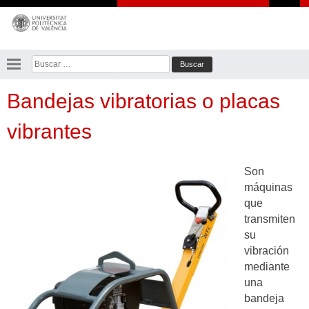
Saltar
al
contenido
Buscar:
Bandejas vibratorias o placas
vibrantes
Son
máquinas
que
transmiten
su
vibración
mediante
una
bandeja