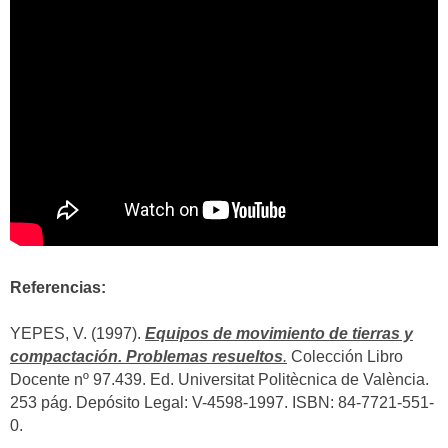
Referencias:
YEPES, V. (1997).
Equipos de movimiento de tierras y
compactación. Problemas resueltos
.
Colección Libro
Docente nº 97.439. Ed. Universitat Politècnica de València.
253 pág. Depósito Legal: V-4598-1997. ISBN: 84-7721-551-
0.