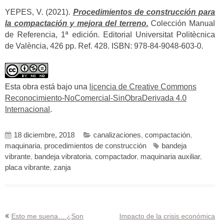
YEPES, V. (2021).
Procedimientos de construcción para
la compactación y mejora del terreno.
Colección Manual
de Referencia, 1ª edición. Editorial Universitat Politècnica
de València, 426 pp. Ref. 428. ISBN: 978-84-9048-603-0.
Esta obra está bajo una
licencia de Creative Commons
Reconocimiento-NoComercial-SinObraDerivada 4.0
Internacional
.
18 diciembre, 2018
canalizaciones
,
compactación
,
maquinaria
,
procedimientos de construcción
bandeja
vibrante
,
bandeja vibratoria
,
compactador
,
maquinaria auxiliar
,
placa vibrante
,
zanja
Navegación
Esto me suena… ¿Son
Impacto de la crisis económica