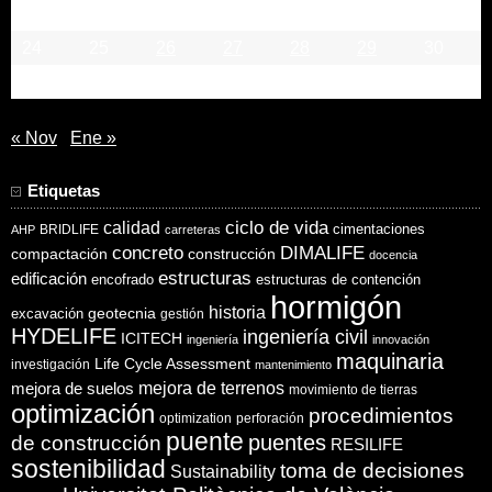
17
18
19
20
21
22
23
24
25
26
27
28
29
30
31
« Nov
Ene »
Etiquetas
ciclo de vida
calidad
cimentaciones
BRIDLIFE
AHP
carreteras
concreto
DIMALIFE
compactación
construcción
docencia
estructuras
edificación
encofrado
estructuras de contención
hormigón
historia
excavación
geotecnia
gestión
HYDELIFE
ingeniería civil
ICITECH
ingeniería
innovación
maquinaria
Life Cycle Assessment
investigación
mantenimiento
mejora de suelos
mejora de terrenos
movimiento de tierras
optimización
procedimientos
optimization
perforación
puente
puentes
de construcción
RESILIFE
sostenibilidad
toma de decisiones
Sustainability