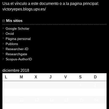
Usa el vínculo a este documento o a la pagina principal:
victoryepes.blogs.upv.es/
Mis sitios
Google Scholar
Orcid
Página personal
Publons
Researcher-ID
Researchgate
Scopus-AuthorID
diciembre 2018
L
M
X
J
V
S
D
1
2
3
4
5
6
7
8
9
10
11
12
13
14
15
16
17
18
19
20
21
22
23