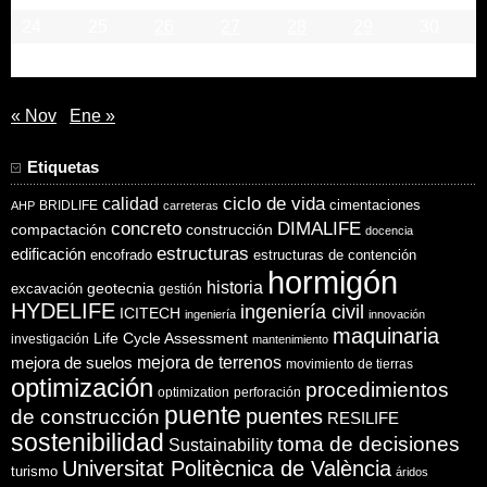
24
25
26
27
28
29
30
31
« Nov
Ene »
Etiquetas
ciclo de vida
calidad
cimentaciones
BRIDLIFE
AHP
carreteras
concreto
DIMALIFE
compactación
construcción
docencia
estructuras
edificación
encofrado
estructuras de contención
hormigón
historia
excavación
geotecnia
gestión
HYDELIFE
ingeniería civil
ICITECH
ingeniería
innovación
maquinaria
Life Cycle Assessment
investigación
mantenimiento
mejora de suelos
mejora de terrenos
movimiento de tierras
optimización
procedimientos
optimization
perforación
puente
puentes
de construcción
RESILIFE
sostenibilidad
toma de decisiones
Sustainability
Universitat Politècnica de València
turismo
áridos