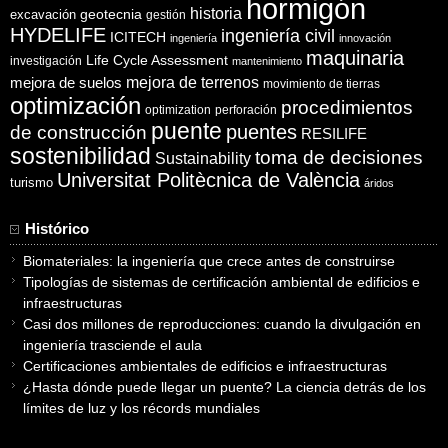
hormigón
historia
excavación
geotecnia
gestión
HYDELIFE
ingeniería civil
ICITECH
ingeniería
innovación
maquinaria
Life Cycle Assessment
investigación
mantenimiento
mejora de suelos
mejora de terrenos
movimiento de tierras
optimización
procedimientos
optimization
perforación
puente
puentes
de construcción
RESILIFE
sostenibilidad
toma de decisiones
Sustainability
Universitat Politècnica de València
turismo
áridos
Histórico
Biomateriales: la ingeniería que crece antes de construirse
Tipologías de sistemas de certificación ambiental de edificios e
infraestructuras
Casi dos millones de reproducciones: cuando la divulgación en
ingeniería trasciende el aula
Certificaciones ambientales de edificios e infraestructuras
¿Hasta dónde puede llegar un puente? La ciencia detrás de los
límites de luz y los récords mundiales