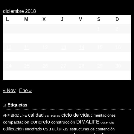
diciembre 2018
L
M
X
J
V
S
D
1
2
3
4
5
6
7
8
9
10
11
12
13
14
15
16
17
18
19
20
21
22
23
24
25
26
27
28
29
30
31
« Nov
Ene »
Etiquetas
ciclo de vida
calidad
cimentaciones
BRIDLIFE
AHP
carreteras
concreto
DIMALIFE
compactación
construcción
docencia
estructuras
edificación
encofrado
estructuras de contención