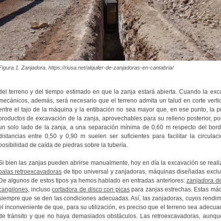
Figura 1. Zanjadora. https://riusa.net/alquiler-de-zanjadoras-en-cantabria/
del terreno y del tiempo estimado en que la zanja estará abierta. Cuando la exc
mecánicos, además, será necesario que el terreno admita un talud en corte verti
entre el tajo de la máquina y la entibación no sea mayor que, en ese punto, la p
productos de excavación de la zanja, aprovechables para su relleno posterior, po
un solo lado de la zanja, a una separación mínima de 0,60 m respecto del bor
distancias entre 0,50 y 0,90 m suelen ser suficientes para facilitar la circula
posibilidad de caída de piedras sobre la tubería.
Si bien las zanjas pueden abrirse manualmente, hoy en día la excavación se rea
palas retroexcavadoras
de tipo universal y zanjadoras, máquinas diseñadas exclu
De algunos de estos tipos ya hemos hablado en entradas anteriores:
zanjadora de
cangilones
, incluso
cortadora de disco con picas
para zanjas estrechas. Estas má
siempre que se den las condiciones adecuadas. Así, las zanjadoras, cuyos rendi
el inconveniente de que, para su utilización, es preciso que el terreno sea adecuado
de tránsito y que no haya demasiados obstáculos. Las retroexcavadoras, aunqu