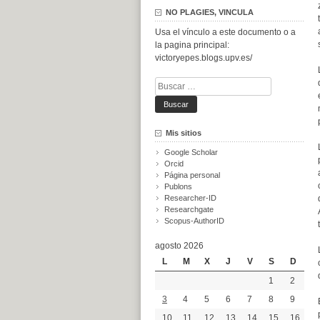
NO PLAGIES, VINCULA
Usa el vínculo a este documento o a
la pagina principal:
victoryepes.blogs.upv.es/
Buscar:
Mis sitios
Google Scholar
Orcid
Página personal
Publons
Researcher-ID
Researchgate
Scopus-AuthorID
agosto 2026
L
M
X
J
V
S
D
1
2
3
4
5
6
7
8
9
10
11
12
13
14
15
16