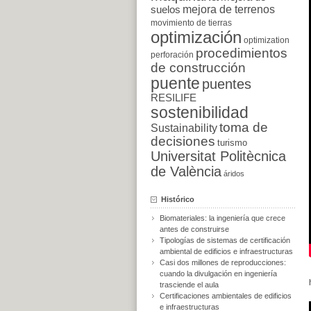
suelos
mejora de terrenos
movimiento de tierras
optimización
optimization
procedimientos
perforación
de construcción
puente
puentes
RESILIFE
sostenibilidad
toma de
Sustainability
decisiones
turismo
Universitat Politècnica
de València
áridos
Histórico
Biomateriales: la ingeniería que crece
antes de construirse
Tipologías de sistemas de certificación
ambiental de edificios e infraestructuras
Casi dos millones de reproducciones:
cuando la divulgación en ingeniería
trasciende el aula
Certificaciones ambientales de edificios
e infraestructuras