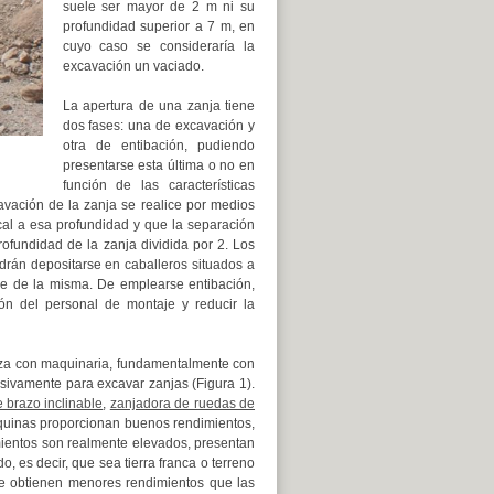
suele ser mayor de 2 m ni su
profundidad superior a 7 m, en
cuyo caso se consideraría la
excavación un vaciado.
La apertura de una zanja tiene
dos fases: una de excavación y
otra de entibación, pudiendo
presentarse esta última o no en
función de las características
avación de la zanja se realice por medios
cal a esa profundidad y que la separación
rofundidad de la zanja dividida por 2. Los
drán depositarse en caballeros situados a
de de la misma. De emplearse entibación,
ción del personal de montaje y reducir la
liza con maquinaria, fundamentalmente con
sivamente para excavar zanjas (Figura 1).
 brazo inclinable
,
zanjadora de ruedas de
quinas proporcionan buenos rendimientos,
mientos son realmente elevados, presentan
, es decir, que sea tierra franca o terreno
e obtienen menores rendimientos que las