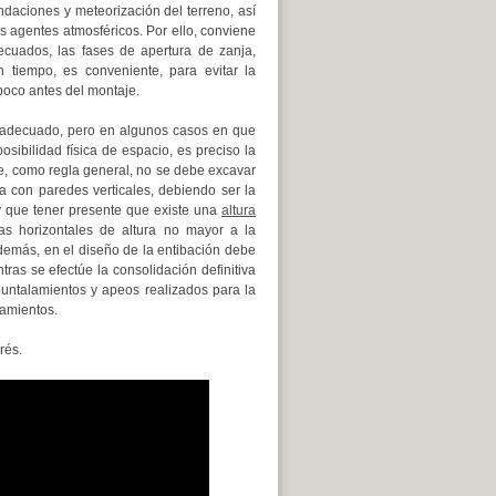
ndaciones y meteorización del terreno, así
s agentes atmosféricos. Por ello, conviene
cuados, las fases de apertura de zanja,
n tiempo, es conveniente, para evitar la
poco antes del montaje.
 adecuado, pero en algunos casos en que
sibilidad física de espacio, es preciso la
ue, como regla general, no se debe excavar
a con paredes verticales, debiendo ser la
y que tener presente que existe una
altura
jas horizontales de altura no mayor a la
emás, en el diseño de la entibación debe
tras se efectúe la consolidación definitiva
puntalamientos y apeos realizados para la
ramientos.
rés.