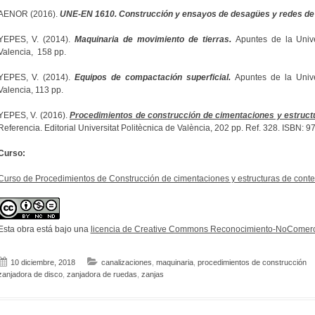
AENOR (2016).
UNE-EN 1610. Construcción y ensayos de desagües y redes de a
YEPES, V. (2014).
Maquinaria de movimiento de tierras.
Apuntes de la Univer
Valencia, 158 pp.
YEPES, V. (2014).
Equipos de compactación superficial.
Apuntes de la Univer
Valencia, 113 pp.
YEPES, V. (2016).
Procedimientos de construcción de cimentaciones y estruct
Referencia. Editorial Universitat Politècnica de València, 202 pp. Ref. 328. ISBN: 
Curso:
Curso de Procedimientos de Construcción de cimentaciones y estructuras de contenc
Esta obra está bajo una
licencia de Creative Commons Reconocimiento-NoComerci
10 diciembre, 2018
canalizaciones
,
maquinaria
,
procedimientos de construcción
zanjadora de disco
,
zanjadora de ruedas
,
zanjas