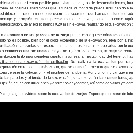
abierta el menor tiempo posible para evitar los peligros de desprendimientos, inu
como las posibles alteraciones que la tubería ya montada pueda sufrir debido a lo
establecer un programa de ejecución que coordine, por tramos de longitud ade
montaje y terraplén. Si fuera preciso mantener la zanja abierta durante algú
meteorización, dejar por lo menos 0,20 m sin excavar, realizando esta excavación 
La
estabilidad de las paredes de la zanja
puede conseguirse dándoles el talud
esto no es posible, bien por el coste económico de la excavación, bien por la impo
entibación
. Las zanjas son especialmente peligrosas para los operarios, por lo q
sin entibación una profundidad mayor de 1,20 m. Si se entiba, la zanja se realiz
entibación tanto más compleja cuanto mayor sea la inestabilidad del terreno. Ha
crítica de una excavación sin entibación
. Se realizará la excavación por fran
separación entre codales más 30 cm, que se entibará a medida que se excava. Ad
considerarse la colocación y el montaje de la tubería. Por último, indicar que mien
de las paredes y el fondo de la excavación, se conservarán las contenciones, a
sujeción de las construcciones y/o terrenos adyacentes, así como de vallas y/o cer
Os dejo algunos vídeos sobre la excavación de zanjas. Espero que os sean de inte