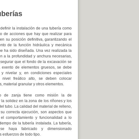
uberías
efinir la instalación de una tubería como
to de acciones que hay que realizar para
 en su posición definitiva, garantizando el
nto de la función hidráulica y mecánica
ue ha sido diseñada. Una vez realizada la
n a la profundidad y anchura necesarias,
segurar que el fondo de la excavación se
a exento de elementos gruesos, se debe
 y nivelar y, en condiciones especiales
nivel freático alto, se deben colocar
s, material granular y otros elementos.
no de zanja tiene como misión la de
 la solidez en la zona de los riñones y los
del tubo. La calidad del material de relleno,
su correcta ejecución, son aspectos que
n el comportamiento y funcionalidad a lo
tiempo de la tubería instalada. La tubería,
se haya fabricado y dimensionado
 esfuerzos de todo tipo.