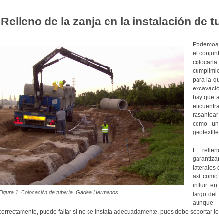
Relleno de la zanja en la instalación de t
Podemos d
el conjun
colocarla
cumplimie
para la q
excavació
hay que a
encuentr
rasantear
como un 
geotextile
El relle
garantizar
laterales 
así como 
influir e
Figura 1. Colocación de tubería. Gadea Hermanos.
largo del 
aunque 
correctamente, puede fallar si no se instala adecuadamente, pues debe soportar los