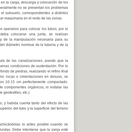
 en la carga, descarga y colocación de los
eneralmente no se presentan los problemas
el subsuelo, correspondientes a distintos
zar maquinaria en el resto de las zonas.
 operarios para colocar los tubos, por lo
eba colocarse una junta, se realizan
y de la manipulación necesaria para su
l diámetro nominal de la tubería y de la
da de las canalizaciones, puesto que la
uenas condiciones de sustentación. Por lo
ondo de piedras, realizando el refino final
como rocas o cimentaciones en desuso, se
unos 10-15 cm perfectamente compactado.
e componentes orgánicos, ni instalar las
geotextiles, etc.).
, y habida cuenta tanto del efecto de las
uperior del tubo y la superficie del terreno
 achicándolas lo antes posible cuando se
fundas. Debe intentarse que la zanja esté