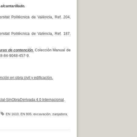
lcantarillado.
sitat Politècnica de València, Ref. 204.
sitat Politècnica de València, Ref. 187.
uras de contención
.
Colección Manual de
978-84-9048-457-9.
ión en obra civil y edificación.
al-SinObraDerivada 4.0 Internacional
.
EN 1610
,
EN 805
,
excavación
,
zanjadora
,