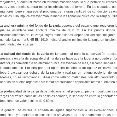
zanjadoras, pueden utilizarse en terrenos más variados, lo que permite su empleo
tubos y les permite superar mejor los obstáculos del terreno. En las ciudades, g
anteriores, pero sí aparece el problema de la gran cantidad de conducciones en 
servicios. Ello implica excavar manualmente las zonas de cruce con la zanja y utili
La
anchura mínima del fondo de la zanja
depende del espacio que requieren los
que se establece una anchura mínima de 0,60 m. En los puntos donde d
ensanchamientos de la zanja cuyas dimensiones dependen del tipo de junta 
montaje. La norma UNE-EN 1610 indica el ancho mínimo de la zanja en función de
profundidad de la zanja.
La
calidad del fondo de la zanja
es fundamental para la conservación adecua
presencia en ella de zonas de distinta dureza hace que la tubería no quede en b
anterior, es conveniente no efectuar nunca excavación de más, así como limpiar el f
cuidadosamente. Por otra parte, si aparecen materiales de rigidez excesiva, 
deberá excavar por debajo de la rasante y realizar un relleno posterior de 
Además, no se recomienda utilizar como relleno materiales con alto contenido d
tuberías en suelos orgánicos sin tomar precauciones especiales (como el empleo de 
La
profundidad de la zanja
debe indicarse en el proyecto, pero en cualquier caso
cargas del tráfico como de las posibles heladas, la separación entre la generatriz s
debe tener un valor mínimo de 0,60 m.
En general, se evitará la entrada de aguas superficiales a las excavaciones,
produzcan, y adoptando las soluciones previstas para el saneamiento de las pro