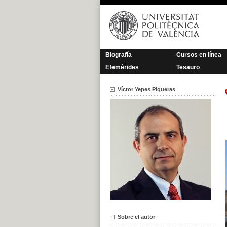
Saltar
al
contenido
Biografía
Cursos en línea
Efemérides
Tesauro
Víctor Yepes Piqueras
Sobre el autor