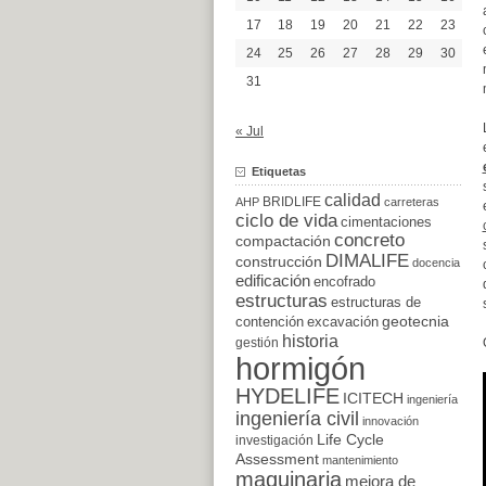
17
18
19
20
21
22
23
24
25
26
27
28
29
30
31
« Jul
Etiquetas
calidad
BRIDLIFE
AHP
carreteras
ciclo de vida
cimentaciones
concreto
compactación
DIMALIFE
construcción
docencia
edificación
encofrado
estructuras
estructuras de
excavación
geotecnia
contención
historia
gestión
hormigón
HYDELIFE
ICITECH
ingeniería
ingeniería civil
innovación
Life Cycle
investigación
Assessment
mantenimiento
maquinaria
mejora de