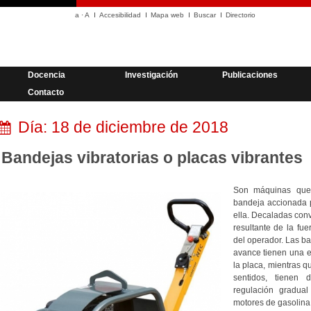
a
·
A
Accesibilidad
Mapa web
Buscar
Directorio
Docencia
Investigación
Publicaciones
Contacto
Día:
18 de diciembre de 2018
Bandejas vibratorias o placas vibrantes
Son máquinas que 
bandeja accionada p
ella. Decaladas con
resultante de la fu
del operador. Las b
avance tienen una e
la placa, mientras 
sentidos, tienen 
regulación gradua
motores de gasolina 