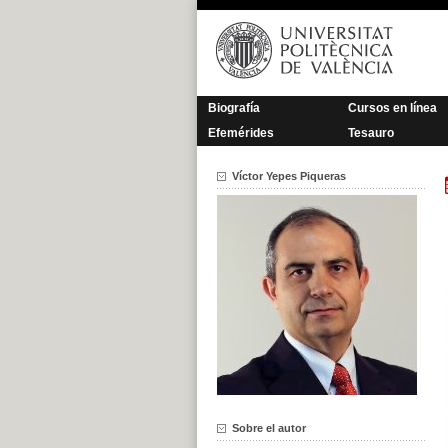
Saltar
al
contenido
Biografía
Cursos en línea
Efemérides
Tesauro
Víctor Yepes Piqueras
Sobre el autor