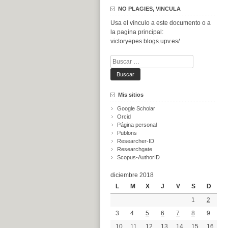
NO PLAGIES, VINCULA
Usa el vínculo a este documento o a
la pagina principal:
victoryepes.blogs.upv.es/
Buscar:
Mis sitios
Google Scholar
Orcid
Página personal
Publons
Researcher-ID
Researchgate
Scopus-AuthorID
diciembre 2018
L
M
X
J
V
S
D
1
2
3
4
5
6
7
8
9
10
11
12
13
14
15
16