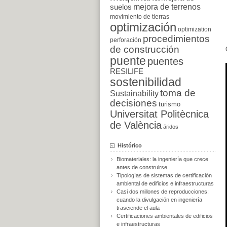
suelos
mejora de terrenos
movimiento de tierras
optimización
optimization
procedimientos
perforación
de construcción
puente
puentes
RESILIFE
sostenibilidad
toma de
Sustainability
decisiones
turismo
Universitat Politècnica
de València
áridos
Histórico
Biomateriales: la ingeniería que crece
antes de construirse
Tipologías de sistemas de certificación
ambiental de edificios e infraestructuras
Casi dos millones de reproducciones:
cuando la divulgación en ingeniería
trasciende el aula
Certificaciones ambientales de edificios
e infraestructuras