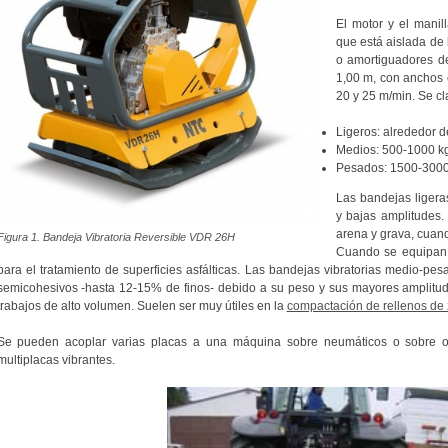
El motor y el mani
que está aislada de 
o amortiguadores d
1,00 m, con anchos 
20 y 25 m/min. Se cl
Ligeros: alrededor d
Medios: 500-1000 kg
Pesados: 1500-3000 
Las bandejas ligera
y bajas amplitudes
arena y grava, cuan
Figura 1. Bandeja Vibratoria Reversible VDR 26H
Cuando se equipan 
para el tratamiento de superficies asfálticas. Las bandejas vibratorias medio-pe
semicohesivos -hasta 12-15% de finos- debido a su peso y sus mayores amplitu
trabajos de alto volumen. Suelen ser muy útiles en la
compactación de rellenos de 
Se pueden acoplar varias placas a una máquina sobre neumáticos o sobre o
multiplacas vibrantes.