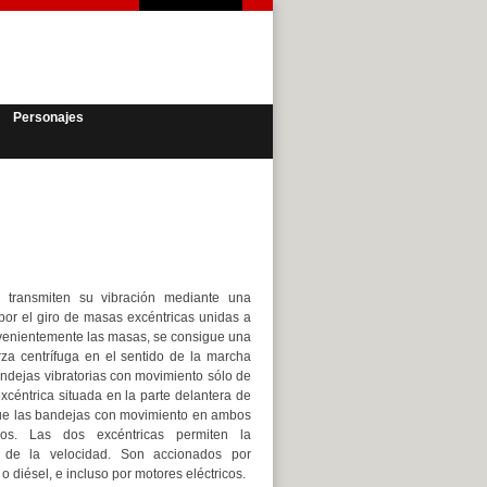
Personajes
transmiten su vibración mediante una
or el giro de masas excéntricas unidas a
venientemente las masas, se consigue una
erza centrífuga en el sentido de la marcha
andejas vibratorias con movimiento sólo de
xcéntrica situada en la parte delantera de
que las bandejas con movimiento en ambos
dos. Las dos excéntricas permiten la
l de la velocidad. Son accionados por
o diésel, e incluso por motores eléctricos.