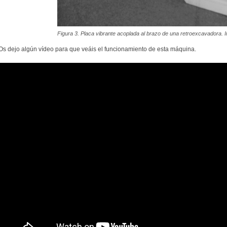
Figura 3. Placa vibrante acoplada al brazo de una retroexcavadora. 
Os dejo algún vídeo para que veáis el funcionamiento de esta máquina.