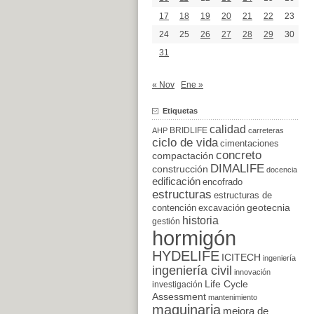
17
18
19
20
21
22
23
24
25
26
27
28
29
30
31
« Nov
Ene »
Etiquetas
calidad
BRIDLIFE
AHP
carreteras
ciclo de vida
cimentaciones
concreto
compactación
DIMALIFE
construcción
docencia
edificación
encofrado
estructuras
estructuras de
excavación
geotecnia
contención
historia
gestión
hormigón
HYDELIFE
ICITECH
ingeniería
ingeniería civil
innovación
Life Cycle
investigación
Assessment
mantenimiento
maquinaria
mejora de