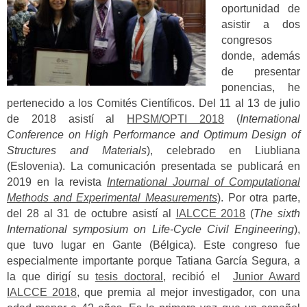
oportunidad de
asistir a dos
congresos
donde, además
de presentar
ponencias, he
pertenecido a los Comités Científicos. Del 11 al 13 de julio
de 2018 asistí al
HPSM/OPTI 2018
(
International
Conference on High Performance and Optimum Design of
Structures and Materials
), celebrado en Liubliana
(Eslovenia). La comunicación presentada se publicará en
2019 en la revista
International Journal of Computational
Methods and Experimental Measurements
). Por otra parte,
del 28 al 31 de octubre asistí al
IALCCE 2018
(
The sixth
International symposium on Life-Cycle Civil Engineering
),
que tuvo lugar en Gante (Bélgica). Este congreso fue
especialmente importante porque Tatiana García Segura, a
la que dirigí su
tesis doctoral
, recibió el
Junior Award
IALCCE 2018
, que premia al mejor investigador, con una