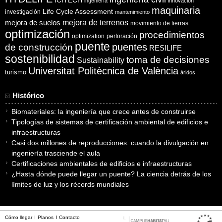
ICITECH
ingeniería
innovación
maquinaria
Life Cycle Assessment
investigación
mantenimiento
mejora de suelos
mejora de terrenos
movimiento de tierras
optimización
procedimientos
optimization
perforación
puente
puentes
de construcción
RESILIFE
sostenibilidad
toma de decisiones
Sustainability
Universitat Politècnica de València
turismo
áridos
Histórico
Biomateriales: la ingeniería que crece antes de construirse
Tipologías de sistemas de certificación ambiental de edificios e
infraestructuras
Casi dos millones de reproducciones: cuando la divulgación en
ingeniería trasciende el aula
Certificaciones ambientales de edificios e infraestructuras
¿Hasta dónde puede llegar un puente? La ciencia detrás de los
límites de luz y los récords mundiales
Cómo llegar
Planos
Contacto