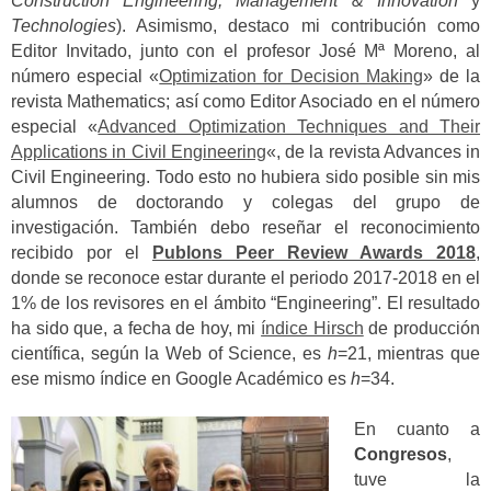
Construction Engineering, Management
& Innovation
y
Technologies
). Asimismo, destaco mi contribución como
Editor Invitado, junto con el profesor José Mª Moreno, al
número especial «
Optimization for Decision Making
» de la
revista Mathematics; así como Editor Asociado en el número
especial «
Advanced Optimization Techniques and Their
Applications in Civil Engineering
«, de la revista Advances in
Civil Engineering. Todo esto no hubiera sido posible sin mis
alumnos de doctorando y colegas del grupo de
investigación. También debo reseñar el reconocimiento
recibido por el
Publons Peer Review Awards 2018
,
donde se reconoce estar durante el periodo 2017-2018 en el
1% de los revisores en el ámbito “Engineering”. El resultado
ha sido que, a fecha de hoy, mi
índice Hirsch
de producción
científica, según la Web of Science, es
h
=21, mientras que
ese mismo índice en Google Académico es
h
=34.
En cuanto a
Congresos
,
tuve la