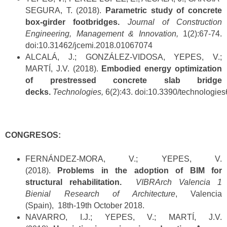
SEGURA, T. (2018).
Parametric study of concrete
box-girder footbridges.
Journal of Construction
Engineering, Management & Innovation,
1(2):67-74.
doi:10.31462/jcemi.2018.01067074
ALCALÁ, J.; GONZÁLEZ-VIDOSA, YEPES, V.;
MARTÍ, J.V. (2018).
Embodied energy optimization
of prestressed concrete slab bridge
decks.
Technologies,
6(2):43. doi:10.3390/technologi
CONGRESOS:
FERNÁNDEZ-MORA, V.; YEPES, V.
(2018).
Problems in the adoption of BIM for
structural rehabilitation.
VIBRArch Valencia 1
Bienial Research of Architecture
, Valencia
(Spain), 18th-19th October 2018.
NAVARRO, I.J.; YEPES, V.; MARTÍ, J.V.