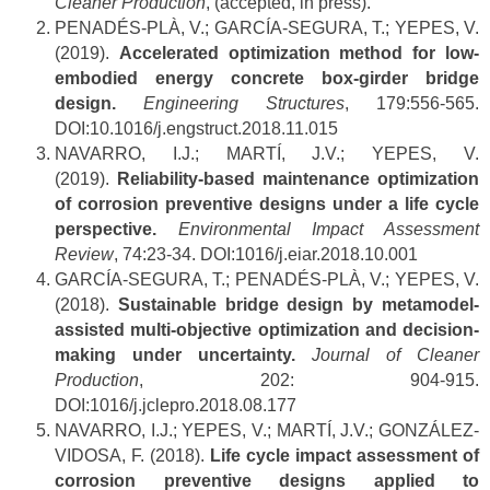
Cleaner Production
, (accepted, in press).
PENADÉS-PLÀ, V.; GARCÍA-SEGURA, T.; YEPES, V.
(2019).
Accelerated optimization method for low-
embodied energy concrete box-girder bridge
design.
Engineering Structures
, 179:556-565.
DOI:10.1016/j.engstruct.2018.11.015
NAVARRO, I.J.; MARTÍ, J.V.; YEPES, V.
(2019).
Reliability-based maintenance optimization
of corrosion preventive designs under a life cycle
perspective.
Environmental Impact Assessment
Review
, 74:23-34. DOI:1016/j.eiar.2018.10.001
GARCÍA-SEGURA, T.; PENADÉS-PLÀ, V.; YEPES, V.
(2018).
Sustainable bridge design by metamodel-
assisted multi-objective optimization and decision-
making under uncertainty.
Journal of Cleaner
Production
, 202: 904-915.
DOI:1016/j.jclepro.2018.08.177
NAVARRO, I.J.; YEPES, V.; MARTÍ, J.V.; GONZÁLEZ-
VIDOSA, F. (2018).
Life cycle impact assessment of
corrosion preventive designs applied to