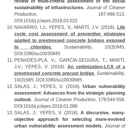
review of multi-criteria assessment of the social
sustainability of infrastructures.
Journal of Cleaner
Production
, 187:496-513.
DOI:1016/j.jclepro.2018.03.022
NAVARRO, I.J.; YEPES, V.; MARTÍ, J.V. (2018).
Life
cycle cost assessment of preventive strategies
applied to prestressed concrete bridges exposed
to chlorides.
Sustainability
, 10(3):845.
DOI:3390/su10030845
PENADÉS-PLÀ, V.; GARCÍA-SEGURA, T.; MARTÍ,
J.V.; YEPES, V. (2018).
An optimization-LCA of a
prestressed concrete precast bridge.
Sustainability
,
10(3):685. DOI:3390/su10030685
SALAS, J.; YEPES, V. (2018).
Urban vulnerability
assessment: Advances from the strategic planning
outlook.
Journal of Cleaner Production
, 179:544-558.
DOI:1016/j.jclepro.2018.01.088
SALAS, J.; YEPES, V. (2018).
A discursive, many-
objective approach for selecting more-evolved
urban vulnerability assessment models.
Journal of