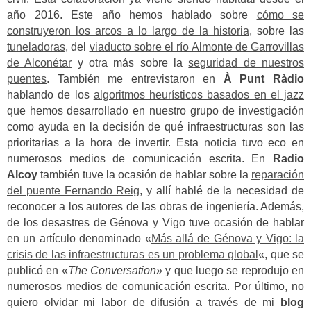
año 2016. Este año hemos hablado sobre
cómo se
construyeron los arcos a lo largo de la historia
, sobre las
tuneladoras
, del
viaducto sobre el río Almonte de Garrovillas
de Alconétar
y otra más sobre la
seguridad de nuestros
puentes
. También me entrevistaron en
À Punt Ràdio
hablando de los
algoritmos heurísticos basados en el jazz
que hemos desarrollado en nuestro grupo de investigación
como ayuda en la decisión de qué infraestructuras son las
prioritarias a la hora de invertir. Esta noticia tuvo eco en
numerosos medios de comunicación escrita. En
Radio
Alcoy
también tuve la ocasión de hablar sobre la
reparación
del puente Fernando Reig
, y allí hablé de la necesidad de
reconocer a los autores de las obras de ingeniería. Además,
de los desastres de Génova y Vigo tuve ocasión de hablar
en un artículo denominado «
Más allá de Génova y Vigo: la
crisis de las infraestructuras es un problema global
«, que se
publicó en «
The Conversation
» y que luego se reprodujo en
numerosos medios de comunicación escrita. Por último, no
quiero olvidar mi labor de difusión a través de mi
blog