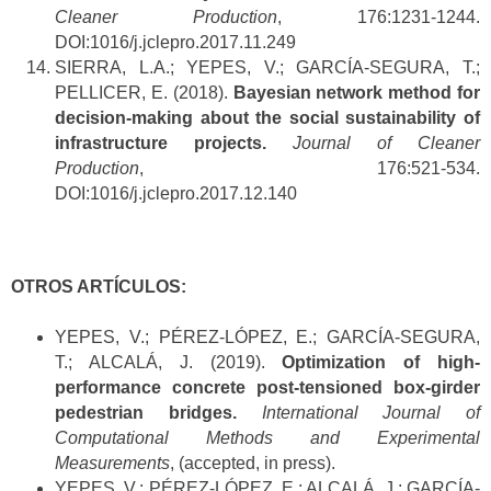
Cleaner Production
, 176:1231-1244.
DOI:1016/j.jclepro.2017.11.249
SIERRA, L.A.; YEPES, V.; GARCÍA-SEGURA, T.;
PELLICER, E. (2018).
Bayesian network method for
decision-making about the social sustainability of
infrastructure projects.
Journal of Cleaner
Production
, 176:521-534.
DOI:1016/j.jclepro.2017.12.140
OTROS ARTÍCULOS:
YEPES, V.; PÉREZ-LÓPEZ, E.; GARCÍA-SEGURA,
T.; ALCALÁ, J. (2019).
Optimization of high-
performance concrete post-tensioned box-girder
pedestrian bridges.
International Journal of
Computational Methods and Experimental
Measurements
, (accepted, in press).
YEPES, V.; PÉREZ-LÓPEZ, E.; ALCALÁ, J.; GARCÍA-