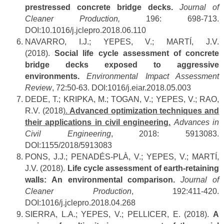
prestressed concrete bridge decks.
Journal of
Cleaner Production
,
196: 698-713.
DOI:10.1016/j.jclepro.2018.06.110
NAVARRO, I.J.; YEPES, V.; MARTÍ, J.V.
(2018).
Social life cycle assessment of concrete
bridge decks exposed to aggressive
environments.
Environmental Impact Assessment
Review
, 72:50-63. DOI:1016/j.eiar.2018.05.003
DEDE, T.; KRIPKA, M.; TOGAN, V.; YEPES, V.; RAO,
R.V. (2018
).
Advanced optimization techniques and
their applications in civil engineering.
Advances in
Civil Engineering
, 2018: 5913083.
DOI:1155/2018/5913083
PONS, J.J.; PENADÉS-PLÀ, V.; YEPES, V.; MARTÍ,
J.V. (2018).
Life cycle assessment of earth-retaining
walls: An environmental comparison.
Journal of
Cleaner Production
, 192:411-420.
DOI:1016/j.jclepro.2018.04.268
SIERRA, L.A.; YEPES, V.; PELLICER, E. (2018).
A