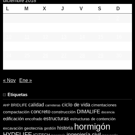
diciembre 2018
L
M
X
J
V
S
D
1
2
3
4
5
6
7
8
9
10
11
12
13
14
15
16
17
18
19
20
21
22
23
24
25
26
27
28
29
30
31
« Nov
Ene »
Etiquetas
ciclo de vida
calidad
cimentaciones
BRIDLIFE
AHP
carreteras
concreto
DIMALIFE
compactación
construcción
docencia
estructuras
edificación
encofrado
estructuras de contención
hormigón
historia
excavación
geotecnia
gestión
HYDELIFE
ingeniería civil