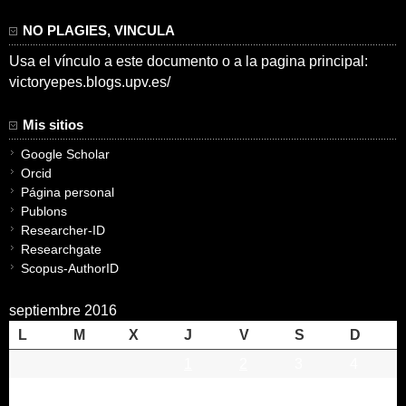
NO PLAGIES, VINCULA
Usa el vínculo a este documento o a la pagina principal:
victoryepes.blogs.upv.es/
Mis sitios
Google Scholar
Orcid
Página personal
Publons
Researcher-ID
Researchgate
Scopus-AuthorID
septiembre 2016
L
M
X
J
V
S
D
1
2
3
4
5
6
7
8
9
10
11