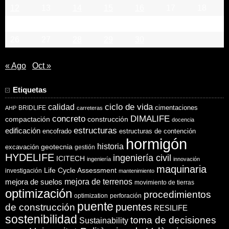
12
13
14
15
16
17
18
19
20
21
22
23
24
25
26
27
28
29
30
« Ago
Oct »
Etiquetas
ciclo de vida
calidad
cimentaciones
BRIDLIFE
AHP
carreteras
concreto
DIMALIFE
compactación
construcción
docencia
estructuras
edificación
encofrado
estructuras de contención
hormigón
historia
excavación
geotecnia
gestión
HYDELIFE
ingeniería civil
ICITECH
ingeniería
innovación
maquinaria
Life Cycle Assessment
investigación
mantenimiento
mejora de suelos
mejora de terrenos
movimiento de tierras
optimización
procedimientos
optimization
perforación
puente
puentes
de construcción
RESILIFE
sostenibilidad
toma de decisiones
Sustainability