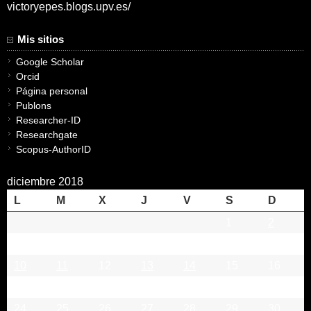
victoryepes.blogs.upv.es/
Mis sitios
Google Scholar
Orcid
Página personal
Publons
Researcher-ID
Researchgate
Scopus-AuthorID
diciembre 2018
L
M
X
J
V
S
D
1
2
3
4
5
6
7
8
9
10
11
12
13
14
15
16
17
18
19
20
21
22
23
24
25
26
27
28
29
30