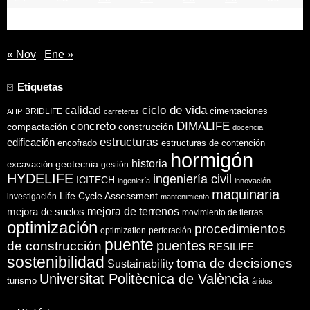
31
« Nov
Ene »
Etiquetas
ciclo de vida
calidad
cimentaciones
BRIDLIFE
AHP
carreteras
concreto
DIMALIFE
compactación
construcción
docencia
estructuras
edificación
encofrado
estructuras de contención
hormigón
historia
excavación
geotecnia
gestión
HYDELIFE
ingeniería civil
ICITECH
ingeniería
innovación
maquinaria
Life Cycle Assessment
investigación
mantenimiento
mejora de suelos
mejora de terrenos
movimiento de tierras
optimización
procedimientos
optimization
perforación
puente
puentes
de construcción
RESILIFE
sostenibilidad
toma de decisiones
Sustainability
Universitat Politècnica de València
turismo
áridos