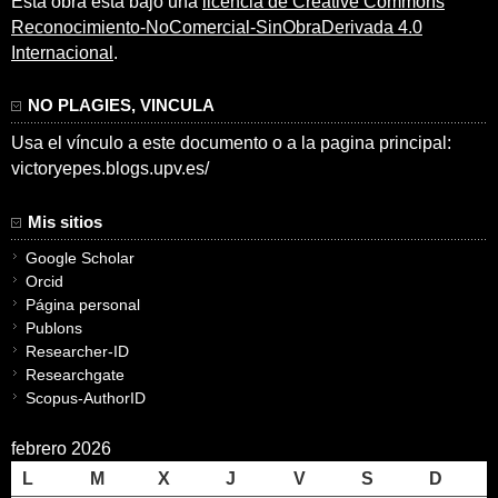
Esta obra está bajo una
licencia de Creative Commons
Reconocimiento-NoComercial-SinObraDerivada 4.0
Internacional
.
NO PLAGIES, VINCULA
Usa el vínculo a este documento o a la pagina principal:
victoryepes.blogs.upv.es/
Mis sitios
Google Scholar
Orcid
Página personal
Publons
Researcher-ID
Researchgate
Scopus-AuthorID
febrero 2026
L
M
X
J
V
S
D