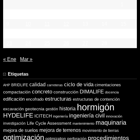
1
2
3
4
5
6
7
8
9
10
11
12
13
14
15
16
17
18
19
20
21
22
23
24
25
26
27
28
« Ene
Mar »
Etiquetas
ciclo de vida
calidad
cimentaciones
BRIDLIFE
AHP
carreteras
concreto
DIMALIFE
compactación
construcción
docencia
estructuras
edificación
encofrado
estructuras de contención
hormigón
historia
excavación
geotecnia
gestión
HYDELIFE
ingeniería civil
ICITECH
ingeniería
innovación
maquinaria
Life Cycle Assessment
investigación
mantenimiento
mejora de suelos
mejora de terrenos
movimiento de tierras
optimización
procedimientos
optimization
perforación