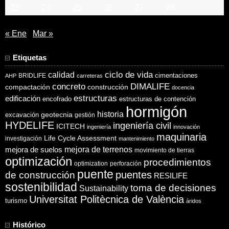
23
24
25
26
27
28
« Ene
Mar »
Etiquetas
ciclo de vida
calidad
cimentaciones
BRIDLIFE
AHP
carreteras
concreto
DIMALIFE
compactación
construcción
docencia
estructuras
edificación
encofrado
estructuras de contención
hormigón
historia
excavación
geotecnia
gestión
HYDELIFE
ingeniería civil
ICITECH
ingeniería
innovación
maquinaria
Life Cycle Assessment
investigación
mantenimiento
mejora de suelos
mejora de terrenos
movimiento de tierras
optimización
procedimientos
optimization
perforación
puente
puentes
de construcción
RESILIFE
sostenibilidad
toma de decisiones
Sustainability
Universitat Politècnica de València
turismo
áridos
Histórico