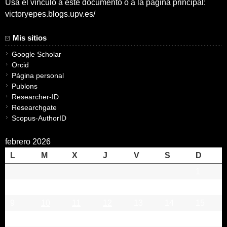
Usa el vínculo a este documento o a la pagina principal:
victoryepes.blogs.upv.es/
Mis sitios
Google Scholar
Orcid
Página personal
Publons
Researcher-ID
Researchgate
Scopus-AuthorID
febrero 2026
L
M
X
J
V
S
D
1
2
3
4
5
6
7
8
9
10
11
12
13
14
15
16
17
18
19
20
21
22