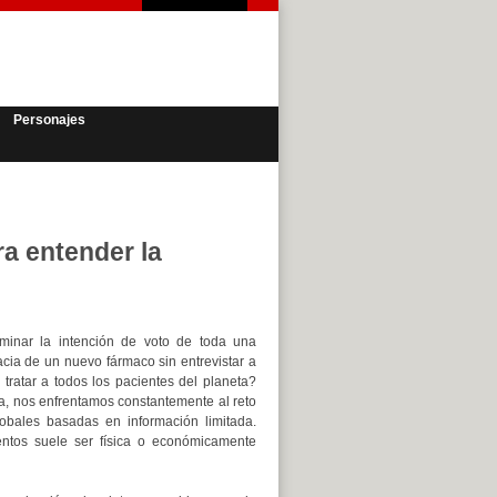
Personajes
ara entender la
inar la intención de voto de toda una
acia de un nuevo fármaco sin entrevistar a
 tratar a todos los pacientes del planeta?
na, nos enfrentamos constantemente al reto
obales basadas en información limitada.
entos suele ser física o económicamente