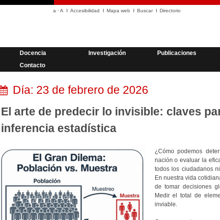
a
·
A
Accesibilidad
Mapa web
Buscar
Directorio
Docencia
Investigación
Publicaciones
Contacto
Día:
23 de febrero de 2026
El arte de predecir lo invisible: claves p
inferencia estadística
¿Cómo podemos determ
nación o evaluar la efic
todos los ciudadanos ni
En nuestra vida cotidia
de tomar decisiones gl
Medir el total de elem
inviable.