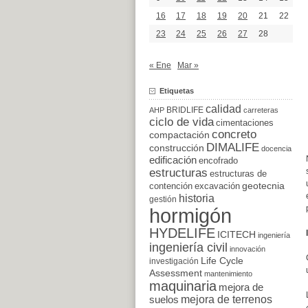
16
17
18
19
20
21
22
23
24
25
26
27
28
« Ene
Mar »
Etiquetas
calidad
BRIDLIFE
AHP
carreteras
ciclo de vida
cimentaciones
concreto
compactación
DIMALIFE
construcción
docencia
edificación
encofrado
estructuras
estructuras de
excavación
geotecnia
contención
historia
gestión
hormigón
HYDELIFE
ICITECH
ingeniería
ingeniería civil
innovación
Life Cycle
investigación
Assessment
mantenimiento
maquinaria
mejora de
suelos
mejora de terrenos