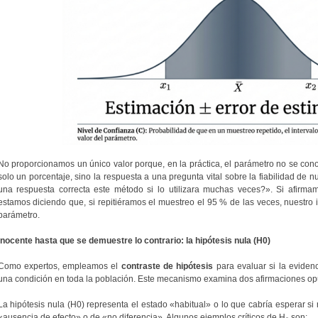
No proporcionamos un único valor porque, en la práctica, el parámetro no se conoc
solo un porcentaje, sino la respuesta a una pregunta vital sobre la fiabilidad de 
una respuesta correcta este método si lo utilizara muchas veces?». Si afir
estamos diciendo que, si repitiéramos el muestreo el 95 % de las veces, nuestro i
parámetro.
Inocente hasta que se demuestre lo contrario: la hipótesis nula (H0)
Como expertos, empleamos el
contraste de hipótesis
para evaluar si la evidenc
una condición en toda la población. Este mecanismo examina dos afirmaciones op
La hipótesis nula (H0) representa el estado «habitual» o lo que cabría esperar s
«ausencia de efecto» o de «no diferencia». Algunos ejemplos críticos de H₀ son: