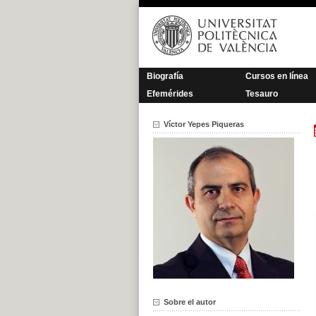
Saltar
al
contenido
Biografía
Cursos en línea
Efemérides
Tesauro
Víctor Yepes Piqueras
Sobre el autor