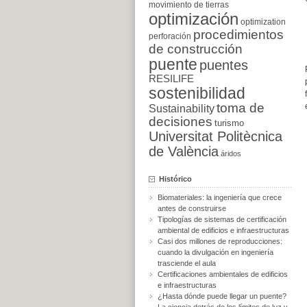
movimiento de tierras
optimización
optimization
procedimientos
perforación
de construcción
puente
puentes
RESILIFE
sostenibilidad
toma de
Sustainability
decisiones
turismo
Universitat Politècnica
de València
áridos
Histórico
Biomateriales: la ingeniería que crece
antes de construirse
Tipologías de sistemas de certificación
ambiental de edificios e infraestructuras
Casi dos millones de reproducciones:
cuando la divulgación en ingeniería
trasciende el aula
Certificaciones ambientales de edificios
e infraestructuras
¿Hasta dónde puede llegar un puente?
La ciencia detrás de los límites de luz y