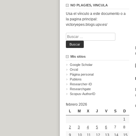
NO PLAGIES, VINCULA
Usa el vínculo a este documento o a
la pagina principal:
victoryepes.blogs.upv.es/
Buscar:
Mis sitios
Google Scholar
Orcid
Página personal
Publons
Researcher-ID
Researchgate
Scopus-AuthorID
febrero 2026
L
M
X
J
V
S
D
1
2
3
4
5
6
7
8
9
10
11
12
13
14
15