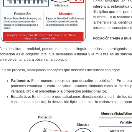
Como expertos en com
inferencia estadística
c
disciplina que nos per
muestra— a la realidad o
la herramienta científi
pocos en el conocimient
Población frente a mues
Para descifrar la realidad, primero debemos distinguir entre los dos protagonistas 
población es el conjunto total que deseamos estudiar y la muestra es un subcon
sirve de ventana para observar la población.
En este proceso, manejamos conceptos que debemos diferenciar con rigor:
Parámetro:
Es el número «secreto» que describe la población. En la prá
podemos examinar a cada individuo. Usamos símbolos como la media pobla
varianza (σ²) o el porcentaje o la proporción poblacional (p).
Estadístico:
Es el número que calculamos directamente a partir de los d
con la media muestral, la desviación típica muestral, la varianza o la propor