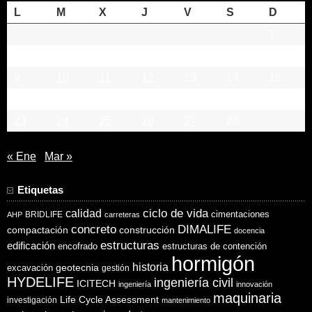
L
M
X
J
V
S
D
1
2
3
4
5
6
7
8
9
10
11
12
13
14
15
16
17
18
19
20
21
22
23
24
25
26
27
28
« Ene
Mar »
Etiquetas
ciclo de vida
calidad
cimentaciones
BRIDLIFE
AHP
carreteras
concreto
DIMALIFE
compactación
construcción
docencia
estructuras
edificación
encofrado
estructuras de contención
hormigón
historia
excavación
geotecnia
gestión
HYDELIFE
ingeniería civil
ICITECH
ingeniería
innovación
maquinaria
Life Cycle Assessment
investigación
mantenimiento