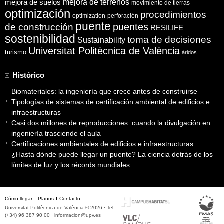
mejora de suelos
mejora de terrenos
movimiento de tierras
optimización
procedimientos
optimization
perforación
puente
puentes
de construcción
RESILIFE
sostenibilidad
toma de decisiones
Sustainability
Universitat Politècnica de València
turismo
áridos
Histórico
Biomateriales: la ingeniería que crece antes de construirse
Tipologías de sistemas de certificación ambiental de edificios e
infraestructuras
Casi dos millones de reproducciones: cuando la divulgación en
ingeniería trasciende el aula
Certificaciones ambientales de edificios e infraestructuras
¿Hasta dónde puede llegar un puente? La ciencia detrás de los
límites de luz y los récords mundiales
Cómo llegar
Planos
Contacto
Universitat Politècnica de València © 2026 · Tel.
(+34) 96 387 90 00 ·
informacion@upv.es