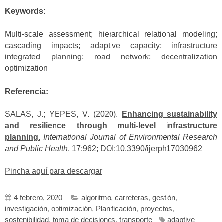
Keywords:
Multi-scale assessment; hierarchical relational modeling;
cascading impacts; adaptive capacity; infrastructure
integrated planning; road network; decentralization
optimization
Referencia:
SALAS, J.; YEPES, V. (2020).
Enhancing sustainability
and resilience through multi-level infrastructure
planning.
International Journal of Environmental Research
and Public Health
, 17:962; DOI:10.3390/ijerph17030962
Pincha aquí para descargar
4 febrero, 2020
algoritmo
,
carreteras
,
gestión
,
investigación
,
optimización
,
Planificación
,
proyectos
,
sostenibilidad
,
toma de decisiones
,
transporte
adaptive