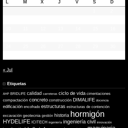
L
M
X
J
V
S
D
1
2
3
4
5
6
7
8
9
10
11
12
13
14
15
16
17
18
19
20
21
22
23
24
25
26
27
28
29
30
31
« Jul
Etiquetas
ciclo de vida
calidad
cimentaciones
BRIDLIFE
AHP
carreteras
concreto
DIMALIFE
compactación
construcción
docencia
estructuras
edificación
encofrado
estructuras de contención
hormigón
historia
excavación
geotecnia
gestión
HYDELIFE
ingeniería civil
ICITECH
ingeniería
innovación
maquinaria