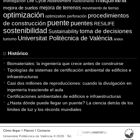
Life Cycle Assessment
investigación
mantenimiento
mejora de suelos
mejora de terrenos
movimiento de tierras
optimización
procedimientos
optimization
perforación
puente
puentes
de construcción
RESILIFE
sostenibilidad
toma de decisiones
Sustainability
Universitat Politècnica de València
turismo
áridos
Histórico
Biomateriales: la ingeniería que crece antes de construirse
Tipologías de sistemas de certificación ambiental de edificios e
infraestructuras
Casi dos millones de reproducciones: cuando la divulgación en
ingeniería trasciende el aula
Certificaciones ambientales de edificios e infraestructuras
¿Hasta dónde puede llegar un puente? La ciencia detrás de los
límites de luz y los récords mundiales
Cómo llegar
Planos
Contacto
Universitat Politècnica de València © 2026 · Tel.