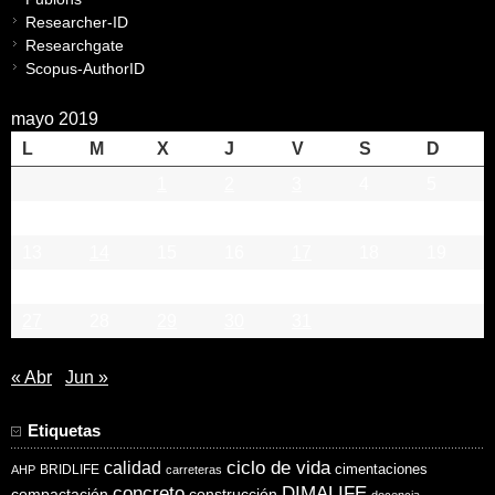
Researcher-ID
Researchgate
Scopus-AuthorID
mayo 2019
L
M
X
J
V
S
D
1
2
3
4
5
6
7
8
9
10
11
12
13
14
15
16
17
18
19
20
21
22
23
24
25
26
27
28
29
30
31
« Abr
Jun »
Etiquetas
ciclo de vida
calidad
cimentaciones
BRIDLIFE
AHP
carreteras
concreto
DIMALIFE
compactación
construcción
docencia