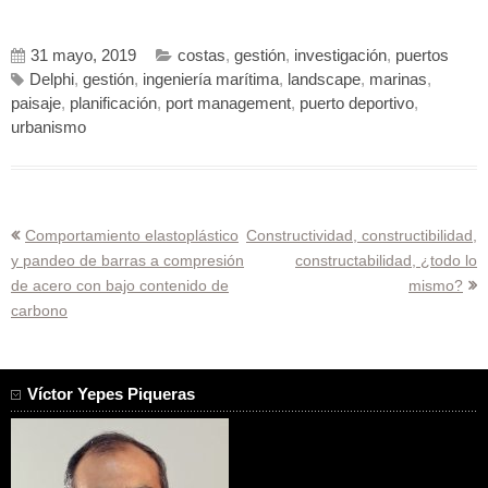
31 mayo, 2019
costas
,
gestión
,
investigación
,
puertos
Delphi
,
gestión
,
ingeniería marítima
,
landscape
,
marinas
,
paisaje
,
planificación
,
port management
,
puerto deportivo
,
urbanismo
Navegación
Comportamiento elastoplástico
Constructividad, constructibilidad,
y pandeo de barras a compresión
constructabilidad, ¿todo lo
de
de acero con bajo contenido de
mismo?
entradas
carbono
Víctor Yepes Piqueras