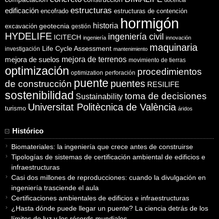
estructuras
edificación
encofrado
estructuras de contención
hormigón
historia
excavación
geotecnia
gestión
HYDELIFE
ingeniería civil
ICITECH
ingeniería
innovación
maquinaria
Life Cycle Assessment
investigación
mantenimiento
mejora de suelos
mejora de terrenos
movimiento de tierras
optimización
procedimientos
optimization
perforación
puente
puentes
de construcción
RESILIFE
sostenibilidad
toma de decisiones
Sustainability
Universitat Politècnica de València
turismo
áridos
Histórico
Biomateriales: la ingeniería que crece antes de construirse
Tipologías de sistemas de certificación ambiental de edificios e
infraestructuras
Casi dos millones de reproducciones: cuando la divulgación en
ingeniería trasciende el aula
Certificaciones ambientales de edificios e infraestructuras
¿Hasta dónde puede llegar un puente? La ciencia detrás de los
límites de luz y los récords mundiales