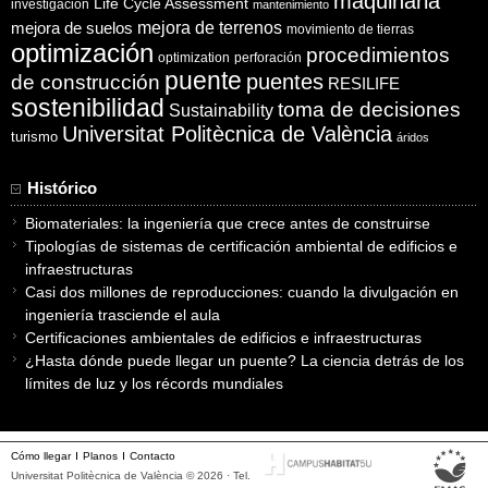
maquinaria
Life Cycle Assessment
investigación
mantenimiento
mejora de suelos
mejora de terrenos
movimiento de tierras
optimización
procedimientos
optimization
perforación
puente
puentes
de construcción
RESILIFE
sostenibilidad
toma de decisiones
Sustainability
Universitat Politècnica de València
turismo
áridos
Histórico
Biomateriales: la ingeniería que crece antes de construirse
Tipologías de sistemas de certificación ambiental de edificios e
infraestructuras
Casi dos millones de reproducciones: cuando la divulgación en
ingeniería trasciende el aula
Certificaciones ambientales de edificios e infraestructuras
¿Hasta dónde puede llegar un puente? La ciencia detrás de los
límites de luz y los récords mundiales
Cómo llegar
Planos
Contacto
Universitat Politècnica de València © 2026 · Tel.