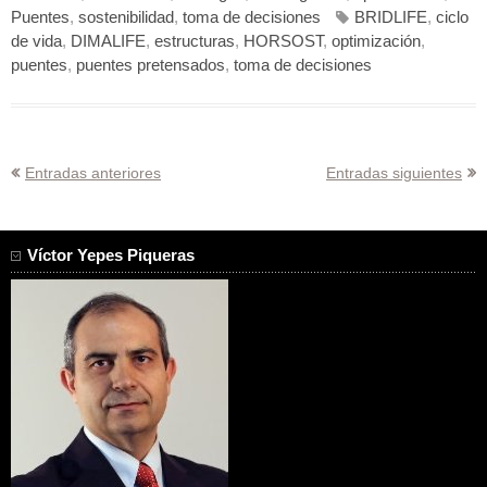
Puentes
,
sostenibilidad
,
toma de decisiones
BRIDLIFE
,
ciclo
de vida
,
DIMALIFE
,
estructuras
,
HORSOST
,
optimización
,
puentes
,
puentes pretensados
,
toma de decisiones
Navegación
Entradas anteriores
Entradas siguientes
de
entradas
Víctor Yepes Piqueras