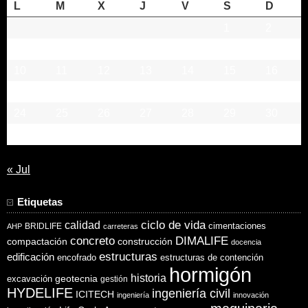
L
M
X
J
V
S
D
1
2
3
4
5
6
7
8
9
10
11
12
13
14
15
16
17
18
19
20
21
22
23
24
25
26
27
28
29
30
31
« Jul
Etiquetas
ciclo de vida
calidad
cimentaciones
BRIDLIFE
AHP
carreteras
concreto
DIMALIFE
compactación
construcción
docencia
estructuras
edificación
encofrado
estructuras de contención
hormigón
historia
excavación
geotecnia
gestión
HYDELIFE
ingeniería civil
ICITECH
ingeniería
innovación