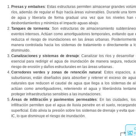
Presas y embalses
: Estas estructuras permiten almacenar grandes volúm
ríos, además de regular el flujo hacia áreas vulnerables. Durante una tor
de agua y liberarla de forma gradual una vez que los niveles han 
desbordamientos y minimiza el impacto aguas abajo.
Tanques de tormenta
: Son estructuras de almacenamiento subterráne
eventos intensos. Actúan como amortiguadores temporales, evitando que el
reduzca el riesgo de inundaciones en las áreas urbanas. Posteriorment
manera controlada hacia los sistemas de tratamiento o directamente a 
disminuido.
Canalizaciones y sistemas de drenaje
: Canalizar los ríos y desarrolla
esencial para redirigir el agua de inundación de manera segura, reducie
riesgo de erosión y daños estructurales en las áreas urbanas..
Corredores verdes y zonas de retención natural
: Estos espacios,
suburbanas, están diseñados para absorber y retener el exceso de agua
naturales que reducen el caudal de agua que llega a los sistemas de al
actúan como amortiguadores, reteniendo el agua y liberándola lentamen
proteger infraestructuras sensibles a las inundaciones.
Áreas de infiltración y pavimentos permeables
: En las ciudades, lo
infiltración permiten que el agua de lluvia penetre en el suelo, recargand
superficial. Esto alivia la presión sobre los sistemas de drenaje y evita qu
IC, lo que disminuye el riesgo de inundación.