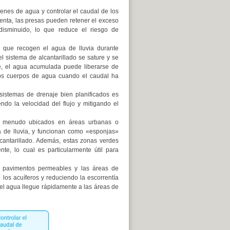
enes de agua y controlar el caudal de los
menta, las presas pueden retener el exceso
disminuido, lo que reduce el riesgo de
o que recogen el agua de lluvia durante
 sistema de alcantarillado se sature y se
e, el agua acumulada puede liberarse de
los cuerpos de agua cuando el caudal ha
r sistemas de drenaje bien planificados es
ndo la velocidad del flujo y mitigando el
 a menudo ubicados en áreas urbanas o
 de lluvia, y funcionan como «esponjas»
cantarillado. Además, estas zonas verdes
te, lo cual es particularmente útil para
s pavimentos permeables y las áreas de
o los acuíferos y reduciendo la escorrentía
e el agua llegue rápidamente a las áreas de