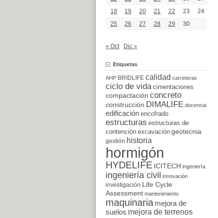
18
19
20
21
22
23
24
25
26
27
28
29
30
« Oct
Dic »
Etiquetas
calidad
BRIDLIFE
AHP
carreteras
ciclo de vida
cimentaciones
concreto
compactación
DIMALIFE
construcción
docencia
edificación
encofrado
estructuras
estructuras de
excavación
geotecnia
contención
historia
gestión
hormigón
HYDELIFE
ICITECH
ingeniería
ingeniería civil
innovación
Life Cycle
investigación
Assessment
mantenimiento
maquinaria
mejora de
suelos
mejora de terrenos