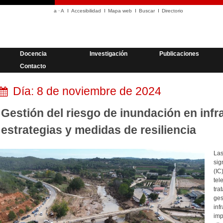
a
·
A
Accesibilidad
Mapa web
Buscar
Directorio
Docencia
Investigación
Publicaciones
Contacto
Día:
8 de noviembre de 2024
Gestión del riesgo de inundación en infra
estrategias y medidas de resiliencia
La
sig
(IC
tel
tra
ges
in
im