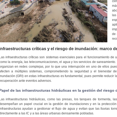
cli
más
abo
las
esp
ap
imp
de 
rec
Infraestructuras críticas y el riesgo de inundación: marco d
Las infraestructuras críticas son sistemas esenciales para el funcionamiento de 
como la energía, las telecomunicaciones, el agua y los servicios de saneamiento.
organizan en redes complejas, por lo que una interrupción en uno de ellos pu
afecten a múltiples sistemas, comprometiendo la seguridad y el bienestar de
inundación (GRI) en estas infraestructuras es fundamental, pues permite reducir l
recuperación ante eventos adversos.
Papel de las infraestructuras hidráulicas en la gestión del riesgo
Las infraestructuras hidráulicas, como las presas, los tanques de tormenta, la
desempeñan un papel crucial en la gestión de inundaciones y en la protección de 
infraestructuras ayudan a gestionar el flujo de agua y evitan que las lluvias torr
directamente a las IC y a las áreas urbanas densamente pobladas.