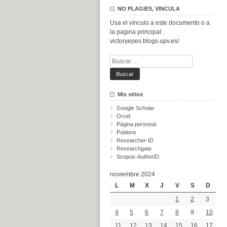
NO PLAGIES, VINCULA
Usa el vínculo a este documento o a
la pagina principal:
victoryepes.blogs.upv.es/
Buscar:
Mis sitios
Google Scholar
Orcid
Página personal
Publons
Researcher-ID
Researchgate
Scopus-AuthorID
noviembre 2024
L
M
X
J
V
S
D
1
2
3
4
5
6
7
8
9
10
11
12
13
14
15
16
17