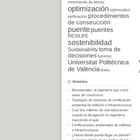
movimiento de tierras
optimización
optimization
procedimientos
perforación
de construcción
puente
puentes
RESILIFE
sostenibilidad
toma de
Sustainability
decisiones
turismo
Universitat Politècnica
de València
áridos
Histórico
Biomateriales: la ingeniería que crece
antes de construirse
Tipologías de sistemas de certificación
ambiental de edificios e infraestructuras
Casi dos millones de reproducciones:
cuando la divulgación en ingeniería
trasciende el aula
Certificaciones ambientales de edificios
e infraestructuras
¿Hasta dónde puede llegar un puente?
La ciencia detrás de los límites de luz y