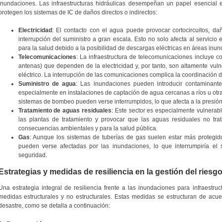
inundaciones. Las infraestructuras hidráulicas desempeñan un papel esencial e
protegen los sistemas de IC de daños directos o indirectos:
Electricidad
: El contacto con el agua puede provocar cortocircuitos, da
interrupción del suministro a gran escala. Esto no solo afecta al servicio
para la salud debido a la posibilidad de descargas eléctricas en áreas inu
Telecomunicaciones
: La infraestructura de telecomunicaciones incluye
antenas) que dependen de la electricidad y, por tanto, son altamente vuln
eléctrico. La interrupción de las comunicaciones complica la coordinación 
Suministro de agua
: Las inundaciones pueden introducir contaminant
especialmente en instalaciones de captación de agua cercanas a ríos u otra
sistemas de bombeo pueden verse interrumpidos, lo que afecta a la presión 
Tratamiento de aguas residuales
: Este sector es especialmente vulnera
las plantas de tratamiento y provocar que las aguas residuales no tra
consecuencias ambientales y para la salud pública.
Gas
: Aunque los sistemas de tuberías de gas suelen estar más protegido
pueden verse afectadas por las inundaciones, lo que interrumpiría el 
seguridad.
Estrategias y medidas de resiliencia en la gestión del ries
Una estrategia integral de resiliencia frente a las inundaciones para infraestru
medidas estructurales y no estructurales. Estas medidas se estructuran de acue
desastre, como se detalla a continuación: