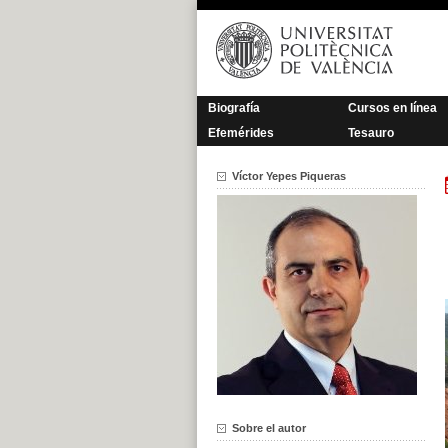
Saltar
al
contenido
Biografía
Cursos en línea
Efemérides
Tesauro
Víctor Yepes Piqueras
Sobre el autor