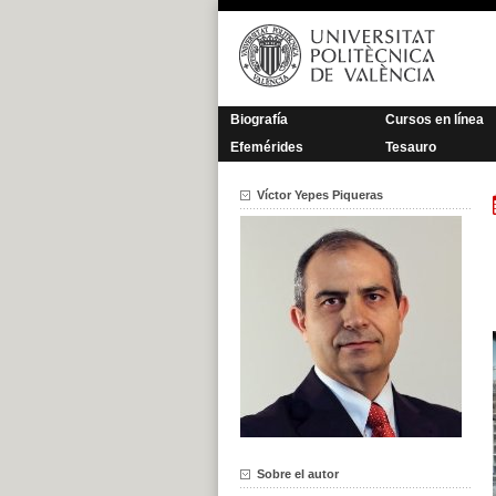
Saltar
al
contenido
Biografía
Cursos en línea
Efemérides
Tesauro
Víctor Yepes Piqueras
Sobre el autor