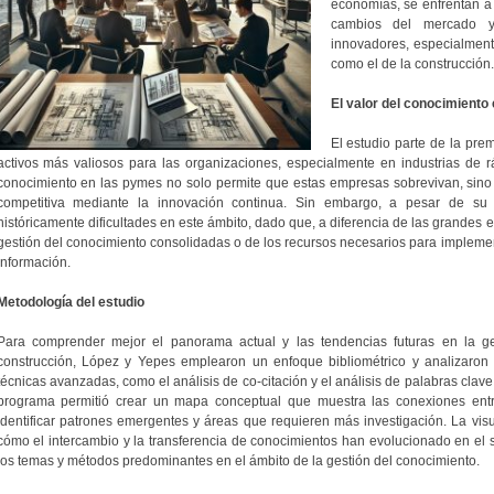
economías, se enfrentan a r
cambios del mercado y
innovadores, especialment
como el de la construcción.
El valor del conocimiento
El estudio parte de la pre
activos más valiosos para las organizaciones, especialmente en industrias de
conocimiento en las pymes no solo permite que estas empresas sobrevivan, sin
competitiva mediante la innovación continua. Sin embargo, a pesar de su 
históricamente dificultades en este ámbito, dado que, a diferencia de las grandes 
gestión del conocimiento consolidadas o de los recursos necesarios para impleme
información.
Metodología del estudio
Para comprender mejor el panorama actual y las tendencias futuras en la g
construcción, López y Yepes emplearon un enfoque bibliométrico y analizaro
técnicas avanzadas, como el análisis de co-citación y el análisis de palabras clave,
programa permitió crear un mapa conceptual que muestra las conexiones entr
identificar patrones emergentes y áreas que requieren más investigación. La visu
cómo el intercambio y la transferencia de conocimientos han evolucionado en el se
los temas y métodos predominantes en el ámbito de la gestión del conocimiento.