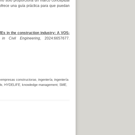
jo no solo proporciona un marco conceptual
ofrece una guía práctica para que puedan
MEs in the construction industry: A VOS-
 in Civil Engineering
, 2024:6657677.
,
empresas constructoras
,
ingeniería
,
ingeniería
ds
,
HYDELIFE
,
knowledge management
,
SME
,