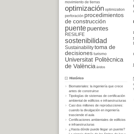
movimiento de tierras
optimización
optimization
procedimientos
perforación
de construcción
puente
puentes
RESILIFE
sostenibilidad
toma de
Sustainability
decisiones
turismo
Universitat Politècnica
de València
áridos
Histórico
Biomateriales: la ingeniería que crece
antes de construirse
Tipologías de sistemas de certificación
ambiental de edificios e infraestructuras
Casi dos millones de reproducciones:
cuando la divulgación en ingeniería
trasciende el aula
Certificaciones ambientales de edificios
e infraestructuras
¿Hasta dónde puede llegar un puente?
La ciencia detrás de los límites de luz y