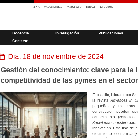
a
·
A
Accesibilidad
Mapa web
Buscar
Directorio
Docencia
Investigación
Publicaciones
Contacto
Día:
18 de noviembre de 2024
Gestión del conocimiento: clave para la 
competitividad de las pymes en el sector
El estudio, liderado por Sa
la revista
Advances in Ci
pequeñas y medianas 
construcción pueden opt
conocimiento (conocid
Knowledge Transfer
) para
innovación. Este tipo de 
crecimiento económico 