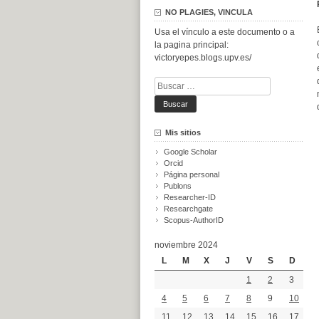
NO PLAGIES, VINCULA
Usa el vínculo a este documento o a
la pagina principal:
victoryepes.blogs.upv.es/
Buscar:
Mis sitios
Google Scholar
Orcid
Página personal
Publons
Researcher-ID
Researchgate
Scopus-AuthorID
noviembre 2024
L
M
X
J
V
S
D
1
2
3
4
5
6
7
8
9
10
11
12
13
14
15
16
17