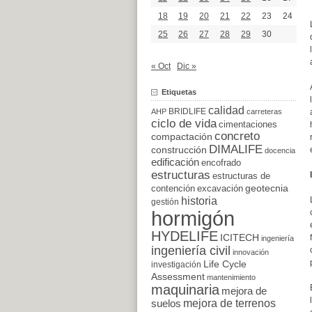
18
19
20
21
22
23
24
25
26
27
28
29
30
« Oct
Dic »
Etiquetas
calidad
BRIDLIFE
AHP
carreteras
ciclo de vida
cimentaciones
concreto
compactación
DIMALIFE
construcción
docencia
edificación
encofrado
estructuras
estructuras de
excavación
geotecnia
contención
historia
gestión
hormigón
HYDELIFE
ICITECH
ingeniería
ingeniería civil
innovación
Life Cycle
investigación
Assessment
mantenimiento
maquinaria
mejora de
suelos
mejora de terrenos