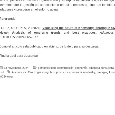
ser competitivas en un sector globalizado y en rápida evolución. Así, este traba
para entender la gestión del conocimiento en estas empresas, sino que también 
adaptarse y prosperar en el entorno actual.
Referencia:
LOPEZ, S.; YEPES, V. (2024).
Visualizing the future of Knowledge sharing in S
viewer Analysis of emerging trends and best practices.
Advances
DOI:10.1155/2024/6657677
Como el artículo está publicado en abierto, os lo dejo para su descarga.
Pincha aquí para descargar
18 noviembre, 2024
competitividad
,
construcción
,
economía
,
empresa consultora
civil
Advances in Civil Engineering
,
best practices
,
construction industry
,
emerging tren
VOSviewer