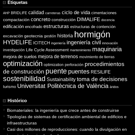
Etiquetas
ciclo de vida
calidad
cimentaciones
BRIDLIFE
AHP
carreteras
concreto
DIMALIFE
compactación
construcción
docencia
estructuras
edificación
encofrado
estructuras de contención
hormigón
historia
excavación
geotecnia
gestión
HYDELIFE
ingeniería civil
ICITECH
ingeniería
innovación
maquinaria
Life Cycle Assessment
investigación
mantenimiento
mejora de suelos
mejora de terrenos
movimiento de tierras
optimización
procedimientos
optimization
perforación
puente
puentes
de construcción
RESILIFE
sostenibilidad
toma de decisiones
Sustainability
Universitat Politècnica de València
turismo
áridos
Histórico
Biomateriales: la ingeniería que crece antes de construirse
Tipologías de sistemas de certificación ambiental de edificios e
infraestructuras
Casi dos millones de reproducciones: cuando la divulgación en