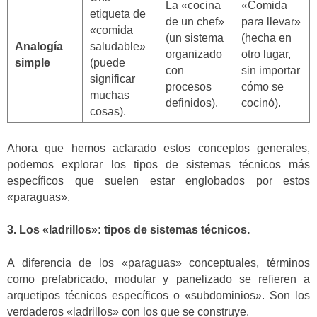
La «cocina
«Comida
etiqueta de
de un chef»
para llevar»
«comida
(un sistema
(hecha en
Analogía
saludable»
organizado
otro lugar,
simple
(puede
con
sin importar
significar
procesos
cómo se
muchas
definidos).
cocinó).
cosas).
Ahora que hemos aclarado estos conceptos generales,
podemos explorar los tipos de sistemas técnicos más
específicos que suelen estar englobados por estos
«paraguas».
3. Los «ladrillos»: tipos de sistemas técnicos.
A diferencia de los «paraguas» conceptuales, términos
como prefabricado, modular y panelizado se refieren a
arquetipos técnicos específicos o «subdominios». Son los
verdaderos «ladrillos» con los que se construye.