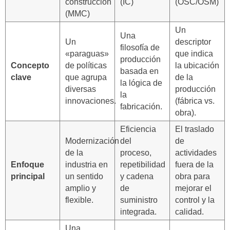
construcción
(IC)
(OSC/OSM)
(MMC)
Un
Una
Un
descriptor
filosofía de
«paraguas»
que indica
producción
Concepto
de políticas
la ubicación
basada en
clave
que agrupa
de la
la lógica de
diversas
producción
la
innovaciones.
(fábrica vs.
fabricación.
obra).
Eficiencia
El traslado
Modernización
del
de
de la
proceso,
actividades
Enfoque
industria en
repetibilidad
fuera de la
principal
un sentido
y cadena
obra para
amplio y
de
mejorar el
flexible.
suministro
control y la
integrada.
calidad.
Una