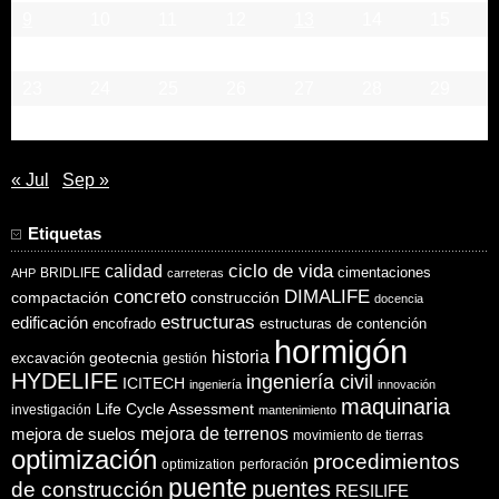
9
10
11
12
13
14
15
16
17
18
19
20
21
22
23
24
25
26
27
28
29
30
31
« Jul
Sep »
Etiquetas
ciclo de vida
calidad
cimentaciones
BRIDLIFE
AHP
carreteras
concreto
DIMALIFE
compactación
construcción
docencia
estructuras
edificación
encofrado
estructuras de contención
hormigón
historia
excavación
geotecnia
gestión
HYDELIFE
ingeniería civil
ICITECH
ingeniería
innovación
maquinaria
Life Cycle Assessment
investigación
mantenimiento
mejora de suelos
mejora de terrenos
movimiento de tierras
optimización
procedimientos
optimization
perforación
puente
puentes
de construcción
RESILIFE