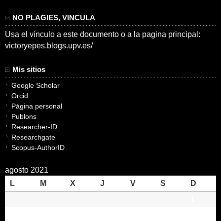
NO PLAGIES, VINCULA
Usa el vínculo a este documento o a la pagina principal:
victoryepes.blogs.upv.es/
Mis sitios
Google Scholar
Orcid
Página personal
Publons
Researcher-ID
Researchgate
Scopus-AuthorID
agosto 2021
L
M
X
J
V
S
D
1
2
3
4
5
6
7
8