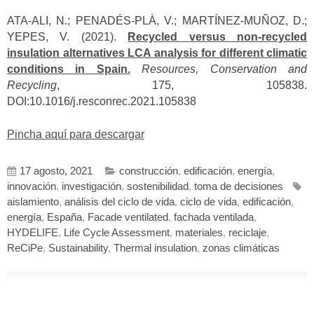
ATA-ALI, N.; PENADÉS-PLÀ, V.; MARTÍNEZ-MUÑOZ, D.;
YEPES, V. (2021).
Recycled versus non-recycled
insulation alternatives LCA analysis for different climatic
conditions in Spain.
Resources, Conservation and
Recycling
, 175, 105838.
DOI:10.1016/j.resconrec.2021.105838
Pincha aquí para descargar
17 agosto, 2021
construcción
,
edificación
,
energía
,
innovación
,
investigación
,
sostenibilidad
,
toma de decisiones
aislamiento
,
análisis del ciclo de vida
,
ciclo de vida
,
edificación
,
energía
,
España
,
Facade ventilated
,
fachada ventilada
,
HYDELIFE
,
Life Cycle Assessment
,
materiales
,
reciclaje
,
ReCiPe
,
Sustainability
,
Thermal insulation
,
zonas climáticas