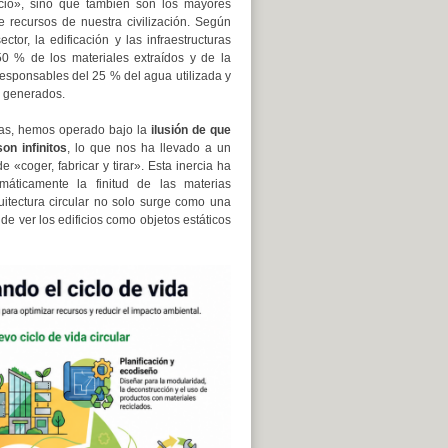
io», sino que también son los mayores
 recursos de nuestra civilización. Según
ector, la edificación y las infraestructuras
0 % de los materiales extraídos y de la
responsables del 25 % del agua utilizada y
s generados.
as, hemos operado bajo la
ilusión de que
on infinitos
, lo que nos ha llevado a un
e «coger, fabricar y tirar». Esta inercia ha
emáticamente la finitud de las materias
uitectura circular no solo surge como una
e ver los edificios como objetos estáticos