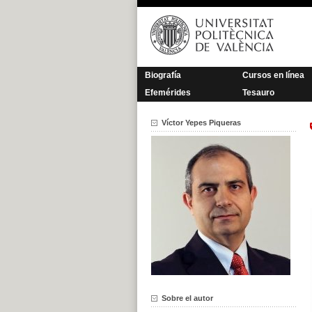
Saltar
al
contenido
Biografía
Cursos en línea
Efemérides
Tesauro
Víctor Yepes Piqueras
Sobre el autor