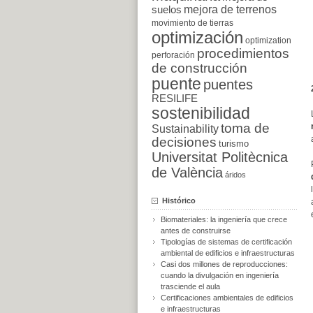
suelos
mejora de terrenos
movimiento de tierras
optimización
optimization
procedimientos
perforación
de construcción
puente
puentes
RESILIFE
sostenibilidad
toma de
Sustainability
decisiones
turismo
Universitat Politècnica
de València
áridos
Histórico
Biomateriales: la ingeniería que crece
antes de construirse
Tipologías de sistemas de certificación
ambiental de edificios e infraestructuras
Casi dos millones de reproducciones:
cuando la divulgación en ingeniería
trasciende el aula
Certificaciones ambientales de edificios
e infraestructuras