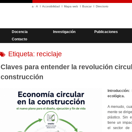
a
·
A
Accesibilidad
Mapa web
Buscar
Directorio
Docencia
Investigación
Publicaciones
Contacto
Etiqueta:
reciclaje
Claves para entender la revolución circul
construcción
Introducción:
ecológica.
A menudo, cua
mente se dirig
plástico. Sin 
tiene un impac
el sector de 