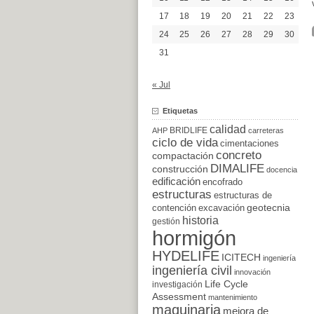
17
18
19
20
21
22
23
24
25
26
27
28
29
30
31
« Jul
Etiquetas
calidad
BRIDLIFE
AHP
carreteras
ciclo de vida
cimentaciones
concreto
compactación
DIMALIFE
construcción
docencia
edificación
encofrado
estructuras
estructuras de
excavación
geotecnia
contención
historia
gestión
hormigón
HYDELIFE
ICITECH
ingeniería
ingeniería civil
innovación
Life Cycle
investigación
Assessment
mantenimiento
maquinaria
mejora de