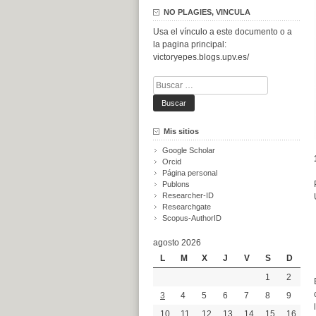
NO PLAGIES, VINCULA
Usa el vínculo a este documento o a
la pagina principal:
victoryepes.blogs.upv.es/
Buscar:
Mis sitios
Google Scholar
Orcid
Página personal
Publons
Researcher-ID
Researchgate
Scopus-AuthorID
agosto 2026
L
M
X
J
V
S
D
1
2
3
4
5
6
7
8
9
10
11
12
13
14
15
16