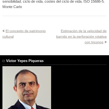
sensibilidad
,
ciclo de vida
,
costes del ciclo de vida
,
ISO 15686-5
,
Monte Carlo
Navegación
El concepto de patrimonio
Estimación de la velocidad de
cultural
barrido en la perforación rotativa
de
con triconos
entradas
Víctor Yepes Piqueras