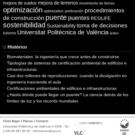
mejora de suelos
mejora de terrenos
movimiento de tierras
optimización
procedimientos
optimization
perforación
puente
puentes
de construcción
RESILIFE
sostenibilidad
toma de decisiones
Sustainability
Universitat Politècnica de València
turismo
áridos
Histórico
Biomateriales: la ingeniería que crece antes de construirse
Tipologías de sistemas de certificación ambiental de edificios e
infraestructuras
Casi dos millones de reproducciones: cuando la divulgación en
ingeniería trasciende el aula
Certificaciones ambientales de edificios e infraestructuras
¿Hasta dónde puede llegar un puente? La ciencia detrás de los
límites de luz y los récords mundiales
Cómo llegar
Planos
Contacto
Universitat Politècnica de València © 2026 · Tel.
(+34) 96 387 90 00 ·
informacion@upv.es