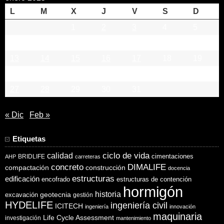
L
M
X
J
V
S
D
1
2
3
4
5
6
7
8
9
10
11
12
13
14
15
16
17
18
19
20
21
22
23
24
25
26
27
28
29
30
31
« Dic
Feb »
Etiquetas
ciclo de vida
calidad
cimentaciones
BRIDLIFE
AHP
carreteras
concreto
DIMALIFE
compactación
construcción
docencia
estructuras
edificación
encofrado
estructuras de contención
hormigón
historia
excavación
geotecnia
gestión
HYDELIFE
ingeniería civil
ICITECH
ingeniería
innovación
maquinaria
Life Cycle Assessment
investigación
mantenimiento