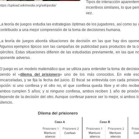
Tipos de interacción aparentem
https://upload.wikimedia.org/wikipedia/
incentivos similares, lo que pe
vez.
La teoría de juegos estudia las estrategias óptimas de los jugadores, así como su
contribuido a una mejor comprensión de la toma de decisiones humana.
La teoría de juegos aborda situaciones de decisión en las que hay dos oponen
Algunos ejemplos típicos son las campañas de publicidad para productos de la co
ejércitos. Estas situaciones difieren de las estudiadas previamente, en las que 
oponente adverso.
El juego es un modelo matemático que se utiliza para entender la toma de decisione
siendo el «
dilema del prisionero
» uno de los más conocidos. En este esc
encarceladas, y se fija la fecha del juicio. El fiscal se entrevista con cada prisio
opción: si uno confiesa y el otro no, el que confiesa queda libre y el otro reci
ambos cumplen 5 años; y si ninguno confiesa, ambos reciben 1 año de prisión.
depende de la decisión del otro. Aunque confesar parece ser lo mejor, si ambos l
silencio.