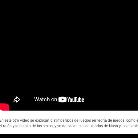
En este otro vídeo se explican distintos tipos de juegos en teoría de juegos, como e
el ratón y la batalla de los sexos, y se destacan sus equilibrios de Nash y las estra