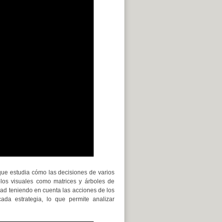
que estudia cómo las decisiones de varios
plos visuales como matrices y árboles de
dad teniendo en cuenta las acciones de los
da estrategia, lo que permite analizar