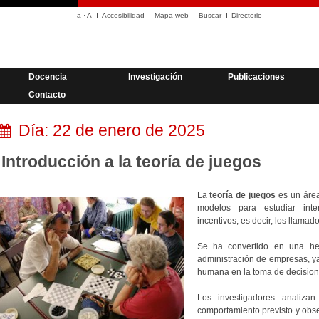
a
·
A
Accesibilidad
Mapa web
Buscar
Directorio
Docencia
Investigación
Publicaciones
Contacto
Día:
22 de enero de 2025
Introducción a la teoría de juegos
La
teoría de juegos
es un área
modelos para estudiar inte
incentivos, es decir, los llamad
Se ha convertido en una he
administración de empresas, y
humana en la toma de decision
Los investigadores analizan
comportamiento previsto y obse