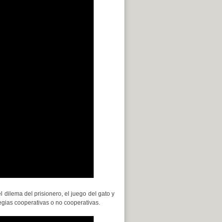
l dilema del prisionero, el juego del gato y
tegias cooperativas o no cooperativas.