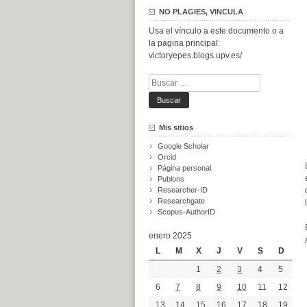
NO PLAGIES, VINCULA
Usa el vínculo a este documento o a
la pagina principal:
victoryepes.blogs.upv.es/
Buscar:
Mis sitios
Google Scholar
Orcid
Página personal
Publons
Researcher-ID
Researchgate
Scopus-AuthorID
enero 2025
L
M
X
J
V
S
D
1
2
3
4
5
6
7
8
9
10
11
12
13
14
15
16
17
18
19