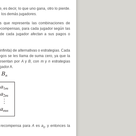
, es decir, lo que uno gana, otro lo pierde.
e los demás jugadores.
s que representa las combinaciones de
recompensas, para cada jugador según las
s de cada jugador afectan a sus pagos o
nfinita) de alternativas o estrategias. Cada
egos se les llama de suma cero, ya que la
presentan por
A
y
B
, con
m
y
n
estrategias
gador A.
a recompensa para
A
es
a
, y entonces la
ij