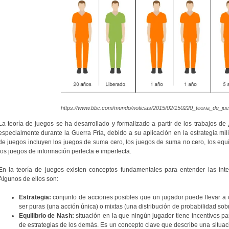
https://www.bbc.com/mundo/noticias/2015/02/150220_teoria_de_j
La teoría de juegos se ha desarrollado y formalizado a partir de los trabajos de
especialmente durante la Guerra Fría, debido a su aplicación en la estrategia mili
de juegos incluyen los juegos de suma cero, los juegos de suma no cero, los equi
los juegos de información perfecta e imperfecta.
En la teoría de juegos existen conceptos fundamentales para entender las inter
Algunos de ellos son:
Estrategia:
conjunto de acciones posibles que un jugador puede llevar a 
ser puras (una acción única) o mixtas (una distribución de probabilidad sob
Equilibrio de Nash:
situación en la que ningún jugador tiene incentivos pa
de estrategias de los demás. Es un concepto clave que describe una situaci