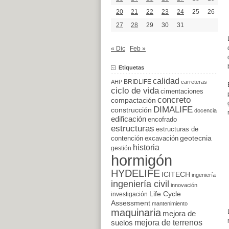
20
21
22
23
24
25
26
27
28
29
30
31
« Dic
Feb »
Etiquetas
calidad
BRIDLIFE
AHP
carreteras
ciclo de vida
cimentaciones
concreto
compactación
DIMALIFE
construcción
docencia
edificación
encofrado
estructuras
estructuras de
excavación
geotecnia
contención
historia
gestión
hormigón
HYDELIFE
ICITECH
ingeniería
ingeniería civil
innovación
Life Cycle
investigación
Assessment
mantenimiento
maquinaria
mejora de
suelos
mejora de terrenos