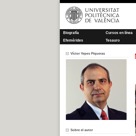
Saltar
al
contenido
Biografía
Cursos en línea
Efemérides
Tesauro
Víctor Yepes Piqueras
Sobre el autor