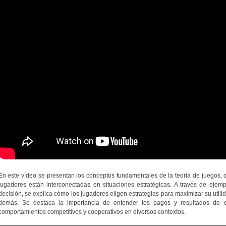
En este vídeo se presentan los conceptos fundamentales de la teoría de juegos, 
jugadores están interconectadas en situaciones estratégicas. A través de ejem
decisión, se explica cómo los jugadores eligen estrategias para maximizar su utili
demás. Se destaca la importancia de entender los pagos y resultados de ca
comportamientos competitivos y cooperativos en diversos contextos.