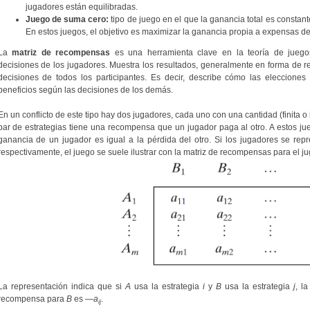
jugadores están equilibradas.
Juego de suma cero:
tipo de juego en el que la ganancia total es constante
En estos juegos, el objetivo es maximizar la ganancia propia a expensas d
La
matriz de recompensas
es una herramienta clave en la teoría de juego
decisiones de los jugadores. Muestra los resultados, generalmente en forma de 
decisiones de todos los participantes. Es decir, describe cómo las eleccione
beneficios según las decisiones de los demás.
En un conflicto de este tipo hay dos jugadores, cada uno con una cantidad (finita o i
par de estrategias tiene una recompensa que un jugador paga al otro. A estos ju
ganancia de un jugador es igual a la pérdida del otro. Si los jugadores se re
respectivamente, el juego se suele ilustrar con la matriz de recompensas para el ju
La representación indica que si
A
usa la estrategia
i
y
B
usa la estrategia
j
, l
recompensa para
B
es —
a
.
ij