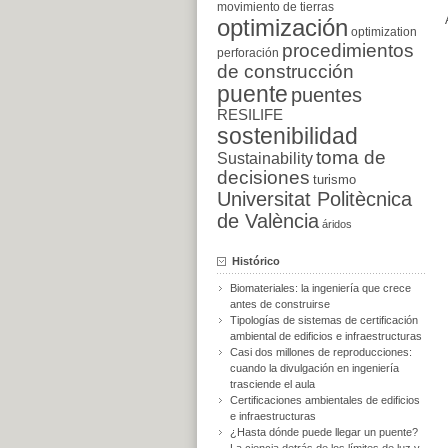
movimiento de tierras
optimización
optimization
procedimientos
perforación
de construcción
puente
puentes
RESILIFE
sostenibilidad
toma de
Sustainability
decisiones
turismo
Universitat Politècnica
de València
áridos
Histórico
Biomateriales: la ingeniería que crece
antes de construirse
Tipologías de sistemas de certificación
ambiental de edificios e infraestructuras
Casi dos millones de reproducciones:
cuando la divulgación en ingeniería
trasciende el aula
Certificaciones ambientales de edificios
e infraestructuras
¿Hasta dónde puede llegar un puente?
La ciencia detrás de los límites de luz y