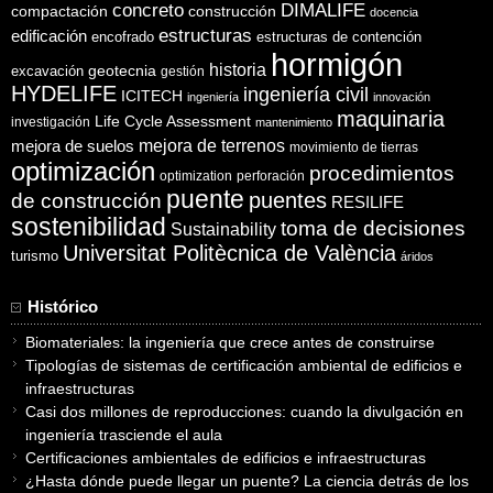
concreto
DIMALIFE
compactación
construcción
docencia
estructuras
edificación
encofrado
estructuras de contención
hormigón
historia
excavación
geotecnia
gestión
HYDELIFE
ingeniería civil
ICITECH
ingeniería
innovación
maquinaria
Life Cycle Assessment
investigación
mantenimiento
mejora de suelos
mejora de terrenos
movimiento de tierras
optimización
procedimientos
optimization
perforación
puente
puentes
de construcción
RESILIFE
sostenibilidad
toma de decisiones
Sustainability
Universitat Politècnica de València
turismo
áridos
Histórico
Biomateriales: la ingeniería que crece antes de construirse
Tipologías de sistemas de certificación ambiental de edificios e
infraestructuras
Casi dos millones de reproducciones: cuando la divulgación en
ingeniería trasciende el aula
Certificaciones ambientales de edificios e infraestructuras
¿Hasta dónde puede llegar un puente? La ciencia detrás de los