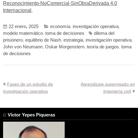
Reconocimiento-NoComercial-SinObraDerivada 4.0
Internacional
.
22 enero, 2025
economía
,
investigación operativa
,
modelo matemático
,
toma de decisiones
dilema del
prisionero
,
equilibrio de Nash
,
estrategia
,
investigación operativa
,
John von Neumann
,
Oskar Morgenstern
,
teoría de juegos
,
toma
de decisiones
Navegación
Fases de un estudio de
Aprendizaje supervisado en
investigación operativa
ingeniería civil
de
entradas
Víctor Yepes Piqueras