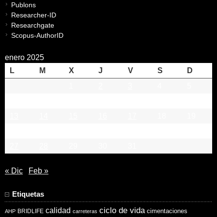
Publons
Researcher-ID
Researchgate
Scopus-AuthorID
enero 2025
L
M
X
J
V
S
D
1
2
3
4
5
6
7
8
9
10
11
12
13
14
15
16
17
18
19
20
21
22
23
24
25
26
27
28
29
30
31
« Dic
Feb »
Etiquetas
ciclo de vida
calidad
cimentaciones
BRIDLIFE
AHP
carreteras