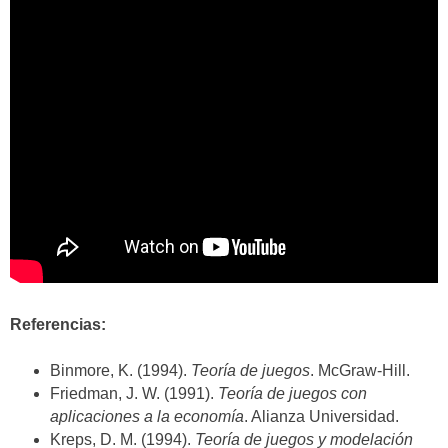
Referencias:
Binmore, K. (1994).
Teoría de juegos
. McGraw-Hill.
Friedman, J. W. (1991).
Teoría de juegos con
aplicaciones a la economía
. Alianza Universidad.
Kreps, D. M. (1994).
Teoría de juegos y modelación