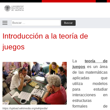
Saltar
al
contenido
Buscar:
Introducción a la teoría de
juegos
La
teoría de
juegos
es un área
de las matemáticas
aplicadas que
utiliza modelos
para estudiar
interacciones en
estructuras
formales de
https://upload.wikimedia.org/wikipedia/