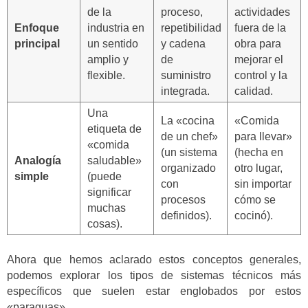
de la
proceso,
actividades
Enfoque
industria en
repetibilidad
fuera de la
principal
un sentido
y cadena
obra para
amplio y
de
mejorar el
flexible.
suministro
control y la
integrada.
calidad.
Una
La «cocina
«Comida
etiqueta de
de un chef»
para llevar»
«comida
(un sistema
(hecha en
Analogía
saludable»
organizado
otro lugar,
simple
(puede
con
sin importar
significar
procesos
cómo se
muchas
definidos).
cocinó).
cosas).
Ahora que hemos aclarado estos conceptos generales,
podemos explorar los tipos de sistemas técnicos más
específicos que suelen estar englobados por estos
«paraguas».