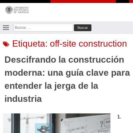
Saltar
al
contenido
Buscar:
Etiqueta:
off-site construction
Descifrando la construcción
moderna: una guía clave para
entender la jerga de la
industria
1.