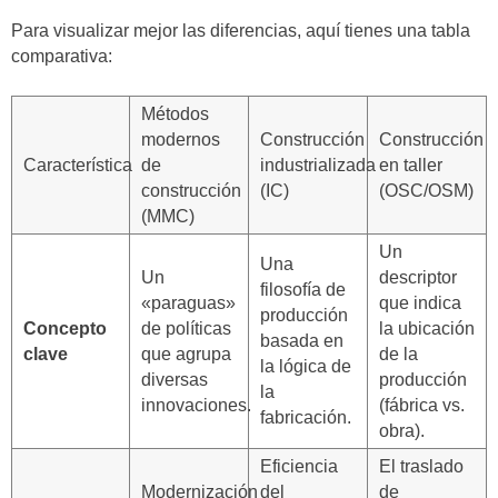
Para visualizar mejor las diferencias, aquí tienes una tabla
comparativa:
Métodos
modernos
Construcción
Construcción
Característica
de
industrializada
en taller
construcción
(IC)
(OSC/OSM)
(MMC)
Un
Una
Un
descriptor
filosofía de
«paraguas»
que indica
producción
Concepto
de políticas
la ubicación
basada en
clave
que agrupa
de la
la lógica de
diversas
producción
la
innovaciones.
(fábrica vs.
fabricación.
obra).
Eficiencia
El traslado
Modernización
del
de