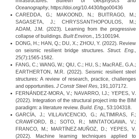
infrastructures.
Bulletin of Geophysics and
Oceanography
, https://doi.org/10.4430/bgo00436
CAREDDA, G.; MAKOOND, N.; BUITRAGO, M.;
SAGASETA, J.; CHRYSSANTHOPOULOS, M.;
ADAM, J.M. (2023). Learning from the progressive
collapse of buildings.
Built Environ.
, 15:100194.
DONG, H.; HAN, Q.; DU, X.; ZHOU, Y. (2022). Review
on seismic resilient bridge structures.
Struct. Eng.
,
25(7):1565-1582.
FANG, C.; WANG, W.; QIU, C.; HU, S.; MacRAE, G.A.;
EARTHERTON, M.R. (2022). Seismic resilient steel
structures: A review of research, practice, challenges
and opportunities.
J Constr Steel Res
, 191,107172.
FERNÁNDEZ-MORA, V.; NAVARRO, I.J.; YEPES, V.
(2022). Integration of the structural project into the BIM
paradigm: a literature review.
Build. Eng.
, 53:104318.
GARCÍA, J.; VILLAVICENCIO, G.; ALTIMIRAS, F.;
CRAWFORD, B.; SOTO, R.; MINTATOGAWA, V.;
FRANCO, M.; MARTÍNEZ-MUÑOZ, D.; YEPES, V.
(2022). Machine learning techniques applied to