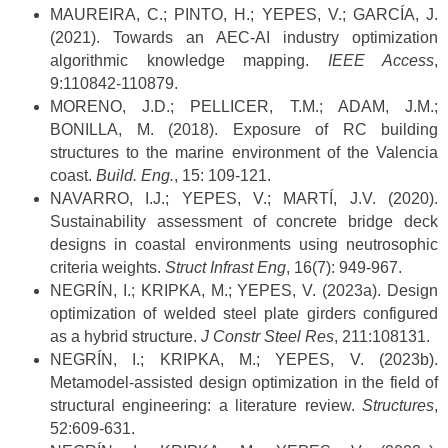
MAUREIRA, C.; PINTO, H.; YEPES, V.; GARCÍA, J.
(2021). Towards an AEC-AI industry optimization
algorithmic knowledge mapping.
IEEE Access
,
9:110842-110879.
MORENO, J.D.; PELLICER, T.M.; ADAM, J.M.;
BONILLA, M. (2018). Exposure of RC building
structures to the marine environment of the Valencia
coast.
Build. Eng.
, 15: 109-121.
NAVARRO, I.J.; YEPES, V.; MARTÍ, J.V. (2020).
Sustainability assessment of concrete bridge deck
designs in coastal environments using neutrosophic
criteria weights.
Struct Infrast Eng
, 16(7): 949-967.
NEGRÍN, I.; KRIPKA, M.; YEPES, V. (2023a). Design
optimization of welded steel plate girders configured
as a hybrid structure.
J Constr Steel Res
, 211:108131.
NEGRÍN, I.; KRIPKA, M.; YEPES, V. (2023b).
Metamodel-assisted design optimization in the field of
structural engineering: a literature review.
Structures
,
52:609-631.