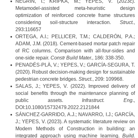
NEGRÍN, I.; KRIPKA, M.; YEPES, V. (2023c).
Metamodel-assisted meta-heuristic design
optimization of reinforced concrete frame structures
considering soil-structure interaction.
Struct.
,
293:116657
ORTEGA, A.I.; PELLICER, T.M.; CALDERÓN, P.A.;
ADAM, J.M. (2018). Cement-based mortar patch repair
of RC columns. Comparison with all-four-sides and
one-side repair.
Constr Build Mater.
, 186: 338-350.
PENADÉS-PLÀ, V.; YEPES, V.; GARCÍA-SEGURA, T.
(2020). Robust decision-making design for sustainable
pedestrian concrete bridges.
Struct.
, 209: 109968.
SALAS, J.; YEPES, V. (2022). Improved delivery of
social benefits through the maintenance planning of
public assets.
Infrastruct. Eng
.,
DOI:10.1080/15732479.2022.2121844
SÁNCHEZ-GARRIDO, A.J.; NAVARRO, I.J.; GARCÍA,
J.; YEPES, V. (2023). A systematic literature review on
Modern Methods of Construction in building: an
integrated approach using machine learning.
Build.