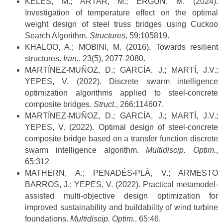
KELES, M.; ARTAR, M.; ERGÜN, M. (2024).
Investigation of temperature effect on the optimal
weight design of steel truss bridges using Cuckoo
Search Algorithm.
Structures
, 59:105819.
KHALOO, A.; MOBINI, M. (2016). Towards resilient
structures.
Iran.
, 23(5), 2077-2080.
MARTÍNEZ-MUÑOZ, D.; GARCÍA, J.; MARTÍ, J.V.;
YEPES, V. (2022). Discrete swarm intelligence
optimization algorithms applied to steel-concrete
composite bridges.
Struct.
, 266:114607.
MARTÍNEZ-MUÑOZ, D.; GARCÍA, J.; MARTÍ, J.V.;
YEPES, V. (2022). Optimal design of steel-concrete
composite bridge based on a transfer function discrete
swarm intelligence algorithm.
Multidiscip. Optim.
,
65:312
MATHERN, A.; PENADÉS-PLÀ, V.; ARMESTO
BARROS, J.; YEPES, V. (2022). Practical metamodel-
assisted multi-objective design optimization for
improved sustainability and buildability of wind turbine
foundations.
Multidiscip. Optim.
, 65:46.