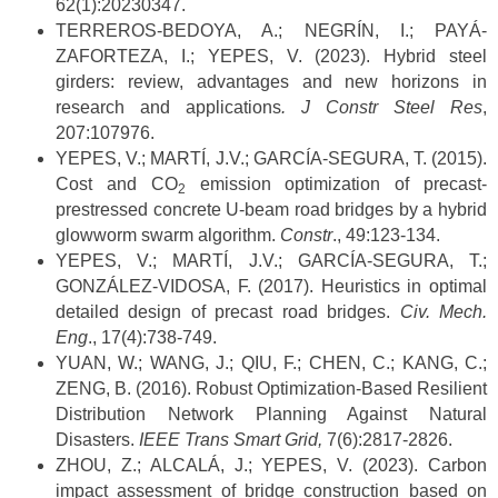
62(1):20230347.
TERREROS-BEDOYA, A.; NEGRÍN, I.; PAYÁ-
ZAFORTEZA, I.; YEPES, V. (2023). Hybrid steel
girders: review, advantages and new horizons in
research and applications
. J Constr Steel Res
,
207:107976.
YEPES, V.; MARTÍ, J.V.; GARCÍA-SEGURA, T. (2015).
Cost and CO
emission optimization of precast-
2
prestressed concrete U-beam road bridges by a hybrid
glowworm swarm algorithm.
Constr
., 49:123-134.
YEPES, V.; MARTÍ, J.V.; GARCÍA-SEGURA, T.;
GONZÁLEZ-VIDOSA, F. (2017). Heuristics in optimal
detailed design of precast road bridges.
Civ. Mech.
Eng
., 17(4):738-749.
YUAN, W.; WANG, J.; QIU, F.; CHEN, C.; KANG, C.;
ZENG, B. (2016). Robust Optimization-Based Resilient
Distribution Network Planning Against Natural
Disasters.
IEEE Trans Smart Grid,
7(6):2817-2826.
ZHOU, Z.; ALCALÁ, J.; YEPES, V. (2023). Carbon
impact assessment of bridge construction based on