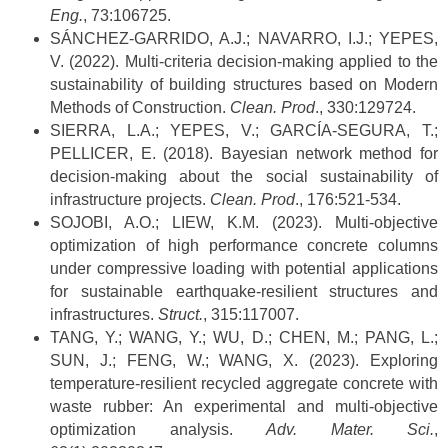
Eng.
, 73:106725.
SÁNCHEZ-GARRIDO, A.J.; NAVARRO, I.J.; YEPES,
V. (2022). Multi-criteria decision-making applied to the
sustainability of building structures based on Modern
Methods of Construction.
Clean. Prod
., 330:129724.
SIERRA, L.A.; YEPES, V.; GARCÍA-SEGURA, T.;
PELLICER, E. (2018). Bayesian network method for
decision-making about the social sustainability of
infrastructure projects.
Clean. Prod
., 176:521-534.
SOJOBI, A.O.; LIEW, K.M. (2023). Multi-objective
optimization of high performance concrete columns
under compressive loading with potential applications
for sustainable earthquake-resilient structures and
infrastructures.
Struct.
, 315:117007.
TANG, Y.; WANG, Y.; WU, D.; CHEN, M.; PANG, L.;
SUN, J.; FENG, W.; WANG, X. (2023). Exploring
temperature-resilient recycled aggregate concrete with
waste rubber: An experimental and multi-objective
optimization analysis.
Adv. Mater. Sci.
,