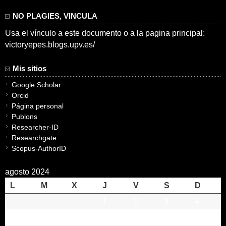
NO PLAGIES, VINCULA
Usa el vínculo a este documento o a la pagina principal:
victoryepes.blogs.upv.es/
Mis sitios
Google Scholar
Orcid
Página personal
Publons
Researcher-ID
Researchgate
Scopus-AuthorID
agosto 2024
L
M
X
J
V
S
D
1
2
3
4
5
6
7
8
9
10
11