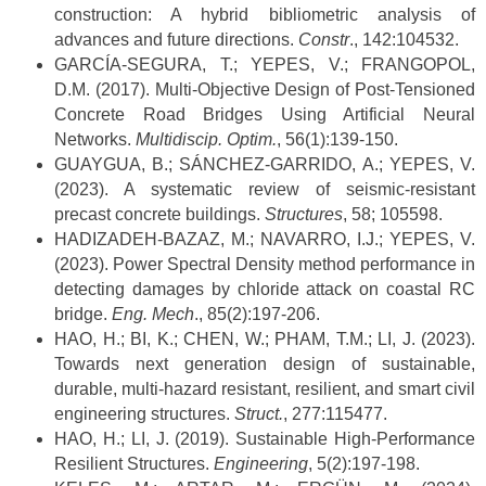
construction: A hybrid bibliometric analysis of
advances and future directions.
Constr
., 142:104532.
GARCÍA-SEGURA, T.; YEPES, V.; FRANGOPOL,
D.M. (2017). Multi-Objective Design of Post-Tensioned
Concrete Road Bridges Using Artificial Neural
Networks.
Multidiscip. Optim.
, 56(1):139-150.
GUAYGUA, B.; SÁNCHEZ-GARRIDO, A.; YEPES, V.
(2023). A systematic review of seismic-resistant
precast concrete buildings.
Structures
, 58; 105598.
HADIZADEH-BAZAZ, M.; NAVARRO, I.J.; YEPES, V.
(2023). Power Spectral Density method performance in
detecting damages by chloride attack on coastal RC
bridge.
Eng. Mech
., 85(2):197-206.
HAO, H.; BI, K.; CHEN, W.; PHAM, T.M.; LI, J. (2023).
Towards next generation design of sustainable,
durable, multi-hazard resistant, resilient, and smart civil
engineering structures.
Struct.
, 277:115477.
HAO, H.; LI, J. (2019). Sustainable High-Performance
Resilient Structures.
Engineering
, 5(2):197-198.