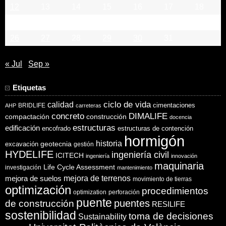
12
13
14
15
16
17
18
19
20
21
22
23
24
25
26
27
28
29
30
31
« Jul
Sep »
Etiquetas
ciclo de vida
calidad
cimentaciones
BRIDLIFE
AHP
carreteras
concreto
DIMALIFE
compactación
construcción
docencia
estructuras
edificación
encofrado
estructuras de contención
hormigón
historia
excavación
geotecnia
gestión
HYDELIFE
ingeniería civil
ICITECH
ingeniería
innovación
maquinaria
Life Cycle Assessment
investigación
mantenimiento
mejora de suelos
mejora de terrenos
movimiento de tierras
optimización
procedimientos
optimization
perforación
puente
puentes
de construcción
RESILIFE
sostenibilidad
toma de decisiones
Sustainability