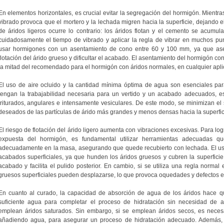
En elementos horizontales, es crucial evitar la segregación del hormigón. Mientr
vibrado provoca que el mortero y la lechada migren hacia la superficie, dejando e
de áridos ligeros ocurre lo contrario: los áridos flotan y el cemento se acumula
cuidadosamente el tiempo de vibrado y aplicar la regla de vibrar en muchos p
usar hormigones con un asentamiento de cono entre 60 y 100 mm, ya que as
flotación del árido grueso y dificultar el acabado. El asentamiento del hormigón c
la mitad del recomendado para el hormigón con áridos normales, en cualquier aplic
El uso de aire ocluido y la cantidad mínima óptima de agua son esenciales pa
tengan la trabajabilidad necesaria para un vertido y un acabado adecuados, e
triturados, angulares e intensamente vesiculares. De este modo, se minimizan el 
deseados de las partículas de árido más grandes y menos densas hacia la superfic
El riesgo de flotación del árido ligero aumenta con vibraciones excesivas. Para lo
expuesta del hormigón, es fundamental utilizar herramientas adecuadas qu
adecuadamente en la masa, asegurando que quede recubierto con lechada. El us
acabados superficiales, ya que hunden los áridos gruesos y cubren la superfici
acabado y facilita el pulido posterior. En cambio, si se utiliza una regla normal 
gruesos superficiales pueden desplazarse, lo que provoca oquedades y defectos en
En cuanto al curado, la capacidad de absorción de agua de los áridos hace q
suficiente agua para completar el proceso de hidratación sin necesidad de 
emplean áridos saturados. Sin embargo, si se emplean áridos secos, es necesa
añadiendo agua, para asegurar un proceso de hidratación adecuado. Además, se