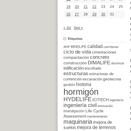
19
20
21
22
23
24
25
26
27
28
29
30
31
« Jul
Sep »
Etiquetas
calidad
BRIDLIFE
AHP
carreteras
ciclo de vida
cimentaciones
concreto
compactación
DIMALIFE
construcción
docencia
edificación
encofrado
estructuras
estructuras de
excavación
geotecnia
contención
historia
gestión
hormigón
HYDELIFE
ICITECH
ingeniería
ingeniería civil
innovación
Life Cycle
investigación
Assessment
mantenimiento
maquinaria
mejora de
suelos
mejora de terrenos