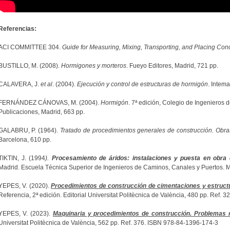
Referencias:
ACI COMMITTEE 304.
Guide for Measuring, Mixing, Transporting, and Placing Con
BUSTILLO, M. (2008).
Hormigones y morteros
. Fueyo Editores, Madrid, 721 pp.
CALAVERA, J.
et al
. (2004).
Ejecución y control de estructuras de hormigón
. Intema
FERNÁNDEZ CÁNOVAS, M. (2004).
Hormigón
. 7ª edición, Colegio de Ingenieros 
Publicaciones, Madrid, 663 pp.
GALABRU, P. (1964).
Tratado de procedimientos generales de construcción. Obras
Barcelona, 610 pp.
TIKTIN, J. (1994
).
Procesamiento de áridos: instalaciones y puesta en obra
Madrid. Escuela Técnica Superior de Ingenieros de Caminos, Canales y Puertos. M
YEPES, V. (2020).
Procedimientos de construcción de cimentaciones y estruct
Referencia, 2ª edición. Editorial Universitat Politècnica de València, 480 pp. Ref.
YEPES, V. (2023).
Maquinaria y procedimientos de construcción. Problemas r
Universitat Politècnica de València, 562 pp. Ref. 376. ISBN 978-84-1396-174-3