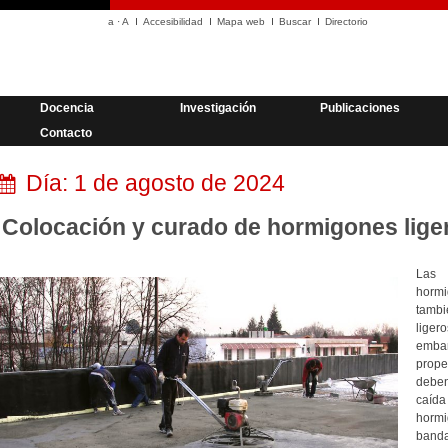
a
·
A
Accesibilidad
Mapa web
Buscar
Directorio
Docencia
Investigación
Publicaciones
Contacto
Día:
1 de agosto de 2024
Colocación y curado de hormigones lige
Las 
hormi
tamb
liger
embar
prope
deben
caída
horm
bandas