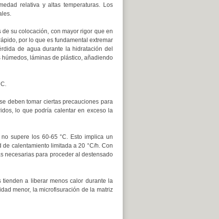
dad relativa y altas temperaturas. Los
les.
de su colocación, con mayor rigor que en
ápido, por lo que es fundamental extremar
érdida de agua durante la hidratación del
os húmedos, láminas de plástico, añadiendo
°C.
 se deben tomar ciertas precauciones para
dos, lo que podría calentar en exceso la
no supere los 60-65 °C. Esto implica un
d de calentamiento limitada a 20 °C/h. Con
cias necesarias para proceder al destensado
 tienden a liberar menos calor durante la
dad menor, la microfisuración de la matriz