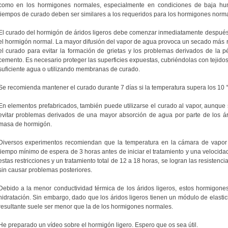
como en los hormigones normales, especialmente en condiciones de baja hume
tiempos de curado deben ser similares a los requeridos para los hormigones norma
El curado del hormigón de áridos ligeros debe comenzar inmediatamente después 
el hormigón normal. La mayor difusión del vapor de agua provoca un secado más r
el curado para evitar la formación de grietas y los problemas derivados de la p
cemento. Es necesario proteger las superficies expuestas, cubriéndolas con tejid
suficiente agua o utilizando membranas de curado.
Se recomienda mantener el curado durante 7 días si la temperatura supera los 10 
En elementos prefabricados, también puede utilizarse el curado al vapor, aunque
evitar problemas derivados de una mayor absorción de agua por parte de los ári
masa de hormigón.
Diversos experimentos recomiendan que la temperatura en la cámara de vapor 
tiempo mínimo de espera de 3 horas antes de iniciar el tratamiento y una velocida
estas restricciones y un tratamiento total de 12 a 18 horas, se logran las resisten
sin causar problemas posteriores.
Debido a la menor conductividad térmica de los áridos ligeros, estos hormigones
hidratación. Sin embargo, dado que los áridos ligeros tienen un módulo de elastici
resultante suele ser menor que la de los hormigones normales.
He preparado un vídeo sobre el hormigón ligero. Espero que os sea útil.