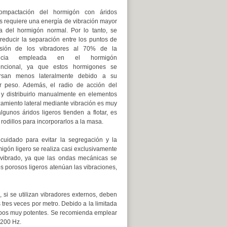
ompactación del hormigón con áridos
os requiere una energía de vibración mayor
a del hormigón normal. Por lo tanto, se
reducir la separación entre los puntos de
rsión de los vibradores al 70% de la
ancia empleada en el hormigón
encional, ya que estos hormigones se
ersan menos lateralmente debido a su
 peso. Además, el radio de acción del
y distribuirlo manualmente en elementos
zamiento lateral mediante vibración es muy
lgunos áridos ligeros tienden a flotar, es
rodillos para incorporarlos a la masa.
cuidado para evitar la segregación y la
igón ligero se realiza casi exclusivamente
 vibrado, ya que las ondas mecánicas se
 porosos ligeros atenúan las vibraciones,
si se utilizan vibradores externos, deben
tres veces por metro. Debido a la limitada
quipos muy potentes. Se recomienda emplear
 200 Hz.