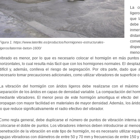
La c
liger
que l
debe 
inme
dist
conv
Figura 1. https://www.laterlite.es/productos/hormigones-estructurales-
disp
ligeros/latermix-beton-1600/
menor
vibrado es menor, por lo que es necesario colocar el hormigón en más puntos 
horizontales, lo cual resulta más fácil que con los hormigones normales. El despla
difícil y, además, conlleva el riesgo de segregación. Por otra parte, dado que a
necesario tomar precauciones adicionales, como utilizar vibradores de superficie o 
La vibración del hormigón con áridos ligeros debe realizarse con el máximo 
separación de los áridos en capas de densidad variable. La compactación del horm
mediante vibradores. El menor peso de este hormigón amortigua el efecto del
propagan con mayor facilidad en materiales de mayor densidad. Además, los áridos
lo que reduce significativamente el radio efectivo del vibrador.
Como regla general, debe duplicarse el número de puntos de vibración interna o, 
colocarse el doble de puntos. Los vibradores internos deben introducirse al menos 
penetración de la vibración en este tipo de hormigón, no es necesario utilizar e
agujas vibradoras con diámetros de entre 50 y 70 mm y frecuencias de entre 150 y