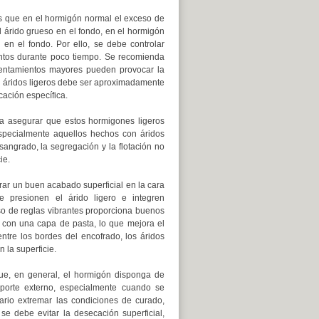
as que en el hormigón normal el exceso de
l árido grueso en el fondo, en el hormigón
 en el fondo. Por ello, se debe controlar
untos durante poco tiempo. Se recomienda
entamientos mayores pueden provocar la
on áridos ligeros debe ser aproximadamente
ación específica.
ra asegurar que estos hormigones ligeros
specialmente aquellos hechos con áridos
sangrado, la segregación y la flotación no
ie.
grar un buen acabado superficial en la cara
e presionen el árido ligero e integren
o de reglas vibrantes proporciona buenos
e con una capa de pasta, lo que mejora el
entre los bordes del encofrado, los áridos
 la superficie.
ue, en general, el hormigón disponga de
aporte externo, especialmente cuando se
rio extremar las condiciones de curado,
 debe evitar la desecación superficial,