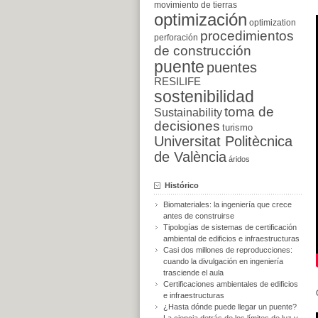
movimiento de tierras
optimización
optimization
procedimientos
perforación
de construcción
puente
puentes
RESILIFE
sostenibilidad
toma de
Sustainability
decisiones
turismo
Universitat Politècnica
de València
áridos
Histórico
Biomateriales: la ingeniería que crece
antes de construirse
Tipologías de sistemas de certificación
ambiental de edificios e infraestructuras
Casi dos millones de reproducciones:
cuando la divulgación en ingeniería
trasciende el aula
Certificaciones ambientales de edificios
e infraestructuras
¿Hasta dónde puede llegar un puente?
La ciencia detrás de los límites de luz y