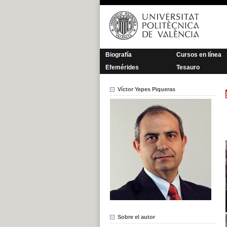
Saltar
al
contenido
Biografía
Cursos en línea
Efemérides
Tesauro
Víctor Yepes Piqueras
Sobre el autor