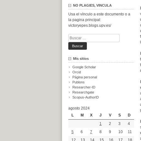
NO PLAGIES, VINCULA
Usa el vínculo a este documento o a
la pagina principal:
victoryepes.blogs.upv.es/
Buscar:
Mis sitios
Google Scholar
Orcid
Página personal
Publons
Researcher-ID
Researchgate
Scopus-AuthorID
agosto 2024
L
M
X
J
V
S
D
1
2
3
4
5
6
7
8
9
10
11
12
13
14
15
16
17
18