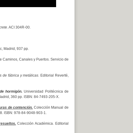
crete
. ACI 304R-00.
c, Madrid, 937 pp.
de Caminos, Canales y Puertos. Servicio de
 de fábrica y metálicas
. Editorial Reverté,
 de hormigón.
Universidad Politécnica de
adrid, 360 pp. ISBN: 84-7493-205-X.
uras de contención.
Colección Manual de
 328. ISBN: 978-84-9048-903-1.
esueltos.
Colección Académica. Editorial